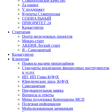
Ставропольское качество
Za наших
V поддержку
Курорты Ставрополья
СОЦИАЛЬНЫЙ
ПРИОРИТЕТ 24
Калькулятор
Стартапам
Центр молодежных проектов
Микро-старт
АКЦИЯ Легкий старт
Я - Самозанятый
Калькулятор
Клиентам
Правила выдачи микрозаймов
Стандарты реализации финансовых инструментов
и услуг
ИП, ИП Глава К(Ф)Х
Юридические лица, К(Ф)Х
Самозанятым
Предварительная заявка
Вопросы и ответы
Меры поддержки Корпорации МСП
Полезная информация
Мобилизованным заемщикам