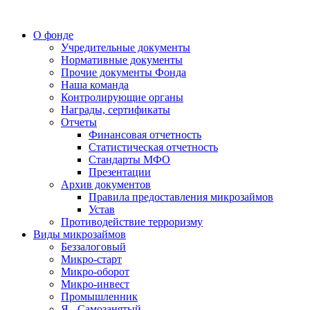
О фонде
Учредительные документы
Нормативные документы
Прочие документы Фонда
Наша команда
Контролирующие органы
Награды, сертификаты
Отчеты
Финансовая отчетность
Статистическая отчетность
Стандарты МФО
Презентации
Архив документов
Правила предоставления микрозаймов
Устав
Противодействие терроризму
Виды микрозаймов
Беззалоговый
Микро-старт
Микро-оборот
Микро-инвест
Промышленник
Я - Самозанятый