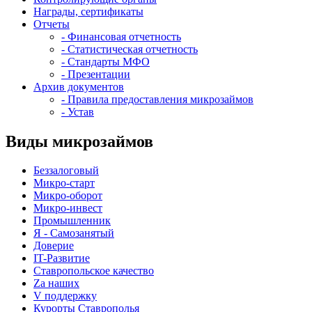
Награды, сертификаты
Отчеты
- Финансовая отчетность
- Статистическая отчетность
- Стандарты МФО
- Презентации
Архив документов
- Правила предоставления микрозаймов
- Устав
Виды микрозаймов
Беззалоговый
Микро-старт
Микро-оборот
Микро-инвест
Промышленник
Я - Самозанятый
Доверие
IT-Развитие
Ставропольское качество
Za наших
V поддержку
Курорты Ставрополья