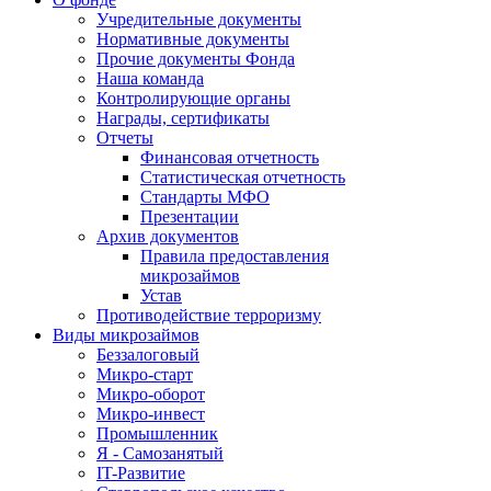
Учредительные документы
Нормативные документы
Прочие документы Фонда
Наша команда
Контролирующие органы
Награды, сертификаты
Отчеты
Финансовая отчетность
Статистическая отчетность
Стандарты МФО
Презентации
Архив документов
Правила предоставления
микрозаймов
Устав
Противодействие терроризму
Виды микрозаймов
Беззалоговый
Микро-старт
Микро-оборот
Микро-инвест
Промышленник
Я - Самозанятый
IT-Развитие