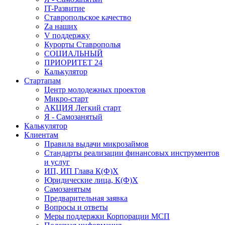
IT-Развитие
Ставропольское качество
Za наших
V поддержку
Курорты Ставрополья
СОЦИАЛЬНЫЙ
ПРИОРИТЕТ 24
Калькулятор
Стартапам
Центр молодежных проектов
Микро-старт
АКЦИЯ Легкий старт
Я - Самозанятый
Калькулятор
Клиентам
Правила выдачи микрозаймов
Стандарты реализации финансовых инструментов
и услуг
ИП, ИП Глава К(Ф)Х
Юридические лица, К(Ф)Х
Самозанятым
Предварительная заявка
Вопросы и ответы
Меры поддержки Корпорации МСП