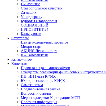
IT-Развитие
Ставропольское качество
Za наших
V поддержку
Курорты Ставрополья
СОЦИАЛЬНЫЙ
ПРИОРИТЕТ 24
Калькулятор
Стартапам
Центр молодежных проектов
Микро-старт
АКЦИЯ Легкий старт
Я - Самозанятый
Калькулятор
Клиентам
Правила выдачи микрозаймов
Стандарты реализации финансовых инструментов и
ИП, ИП Глава К(Ф)Х
Юридические лица, К(Ф)Х
Самозанятым
Предварительная заявка
Вопросы и ответы
Меры поддержки Корпорации МСП
Полезная информация