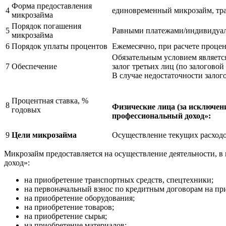
Форма предоставления
4
единовременный микрозайм, тр
микрозайма
Порядок погашения
5
Равными платежами/индивидуал
микрозайма
6
Порядок уплаты процентов
Ежемесячно, при расчете проце
Обязательным условием является
7
Обеспечение
залог третьих лиц (по залоговой
В случае недостаточности зало
Процентная ставка, %
8
Физические лица (за исключе
годовых
профессиональный доход»:
9
Цели микрозайма
Осуществление текущих расходо
Микрозайм предоставляется на осуществление деятельности, 
доход»:
на приобретение транспортных средств, спецтехники;
на первоначальный взнос по кредитным договорам на пр
на приобретение оборудования;
на приобретение товаров;
на приобретение сырья;
на приобретение материалов;