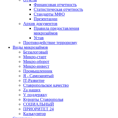
Финансовая отчетность
Статистическая отчетность
Стандарты МФО
Презентации
Архив документов
Правила предоставления
микрозаймов
Устав
Противодействие терроризму
Виды микрозаймов
Беззалоговый
Микро-старт
Микро-оборот
Микро-инвест
Промышленник
Я - Самозанятый
IT-Развитие
Ставропольское качество
Za наших
V поддержку
Курорты Ставрополья
СОЦИАЛЬНЫЙ
ПРИОРИТЕТ 24
Калькулятор