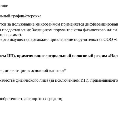
анши
ьный график/отсрочка.
нтов за пользование микрозаймом применяется дифференцирован
 предоставление Заемщиком поручительства физического и/или ю
 программе).
гового имущества возможно привлечение поручительства ООО «
нием ИП), применяющие специальный налоговый режим «Нал
в, инвестиции в основной капитал*
в качестве физического лица (за исключением ИП), применяюще
иобретение транспортных средств;