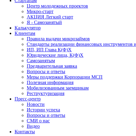
Стартапам
Центр молодежных проектов
Микро-старт
АКЦИЯ Легкий старт
Я - Самозанятый
Калькулятор
Клиентам
Правила выдачи микрозаймов
Стандарты реализации финансовых инструментов и
ИП, ИП Глава К(Ф)Х
Юридические лица, К(Ф)Х
Самозанятым
Предварительная заявка
Вопросы и ответы
Меры поддержки Корпорации МСП
Полезная информация
Мобилизованным заемщикам
Реструктуризация
Пресс-центр
Новости
Истории успеха
Вопросы и ответы
СМИ о нас
Видео
Контакты