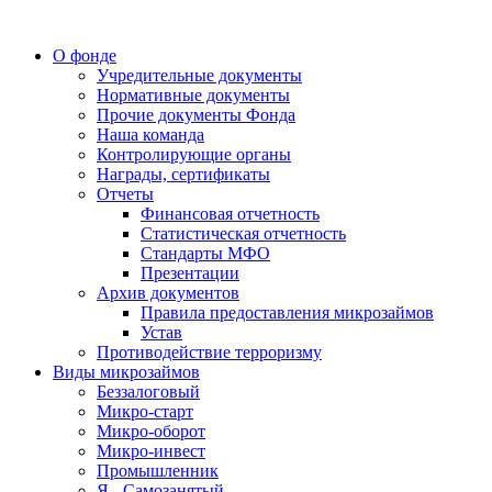
О фонде
Учредительные документы
Нормативные документы
Прочие документы Фонда
Наша команда
Контролирующие органы
Награды, сертификаты
Отчеты
Финансовая отчетность
Статистическая отчетность
Стандарты МФО
Презентации
Архив документов
Правила предоставления микрозаймов
Устав
Противодействие терроризму
Виды микрозаймов
Беззалоговый
Микро-старт
Микро-оборот
Микро-инвест
Промышленник
Я - Самозанятый