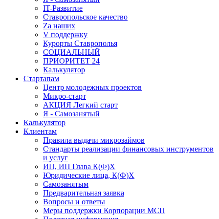
IT-Развитие
Ставропольское качество
Za наших
V поддержку
Курорты Ставрополья
СОЦИАЛЬНЫЙ
ПРИОРИТЕТ 24
Калькулятор
Стартапам
Центр молодежных проектов
Микро-старт
АКЦИЯ Легкий старт
Я - Самозанятый
Калькулятор
Клиентам
Правила выдачи микрозаймов
Стандарты реализации финансовых инструментов
и услуг
ИП, ИП Глава К(Ф)Х
Юридические лица, К(Ф)Х
Самозанятым
Предварительная заявка
Вопросы и ответы
Меры поддержки Корпорации МСП