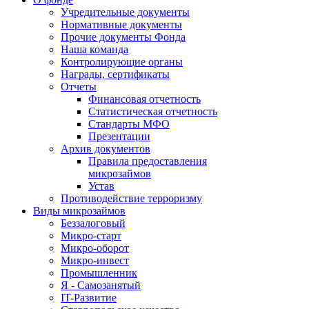
Учредительные документы
Нормативные документы
Прочие документы Фонда
Наша команда
Контролирующие органы
Награды, сертификаты
Отчеты
Финансовая отчетность
Статистическая отчетность
Стандарты МФО
Презентации
Архив документов
Правила предоставления
микрозаймов
Устав
Противодействие терроризму
Виды микрозаймов
Беззалоговый
Микро-старт
Микро-оборот
Микро-инвест
Промышленник
Я - Самозанятый
IT-Развитие