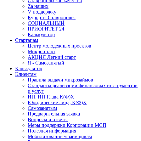
Ставропольское качество
Za наших
V поддержку
Курорты Ставрополья
СОЦИАЛЬНЫЙ
ПРИОРИТЕТ 24
Калькулятор
Стартапам
Центр молодежных проектов
Микро-старт
АКЦИЯ Легкий старт
Я - Самозанятый
Калькулятор
Клиентам
Правила выдачи микрозаймов
Стандарты реализации финансовых инструментов
и услуг
ИП, ИП Глава К(Ф)Х
Юридические лица, К(Ф)Х
Самозанятым
Предварительная заявка
Вопросы и ответы
Меры поддержки Корпорации МСП
Полезная информация
Мобилизованным заемщикам