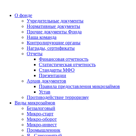
О фонде
Учредительные документы
Нормативные документы
Прочие документы Фонда
Наша команда
Контролирующие органы
Награды, сертификаты
Отчеты
Финансовая отчетность
Статистическая отчетность
Стандарты МФО
Презентации
Архив документов
Правила предоставления микрозаймов
Устав
Противодействие терроризму
Виды микрозаймов
Беззалоговый
Микро-старт
Микро-оборот
Микро-инвест
Промышленник
Я - Самозанятый