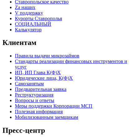
Ставропольское качество
Za наших
V поддержку
Курорты Ставрополья
СОЦИАЛЬНЫЙ
Калькулятор
Клиентам
Правила выдачи микрозаймов
Стандарты реализации финансовых инструментов и
услуг
ИП, ИП Глава К(Ф)Х
Юридические лица, К(Ф)Х
Самозанятым
Предварительная заявка
Реструктуризация
Вопросы и ответы
Меры поддержки Корпорации МСП
Полезная информация
Мобилизованным заемщикам
Пресс-центр