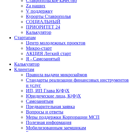
Ставропольское качество
Za наших
V поддержку
Курорты Ставрополья
СОЦИАЛЬНЫЙ
ПРИОРИТЕТ 24
Калькулятор
Стартапам
Центр молодежных проектов
Микро-старт
АКЦИЯ Легкий старт
Я - Самозанятый
Калькулятор
Клиентам
Правила выдачи микрозаймов
Стандарты реализации финансовых инструментов
и услуг
ИП, ИП Глава К(Ф)Х
Юридические лица, К(Ф)Х
Самозанятым
Предварительная заявка
Вопросы и ответы
Меры поддержки Корпорации МСП
Полезная информация
Мобилизованным заемщикам