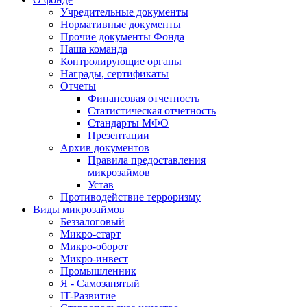
Учредительные документы
Нормативные документы
Прочие документы Фонда
Наша команда
Контролирующие органы
Награды, сертификаты
Отчеты
Финансовая отчетность
Статистическая отчетность
Стандарты МФО
Презентации
Архив документов
Правила предоставления
микрозаймов
Устав
Противодействие терроризму
Виды микрозаймов
Беззалоговый
Микро-старт
Микро-оборот
Микро-инвест
Промышленник
Я - Самозанятый
IT-Развитие