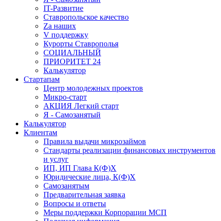
IT-Развитие
Ставропольское качество
Za наших
V поддержку
Курорты Ставрополья
СОЦИАЛЬНЫЙ
ПРИОРИТЕТ 24
Калькулятор
Стартапам
Центр молодежных проектов
Микро-старт
АКЦИЯ Легкий старт
Я - Самозанятый
Калькулятор
Клиентам
Правила выдачи микрозаймов
Стандарты реализации финансовых инструментов
и услуг
ИП, ИП Глава К(Ф)Х
Юридические лица, К(Ф)Х
Самозанятым
Предварительная заявка
Вопросы и ответы
Меры поддержки Корпорации МСП