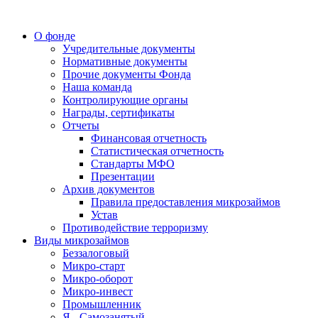
О фонде
Учредительные документы
Нормативные документы
Прочие документы Фонда
Наша команда
Контролирующие органы
Награды, сертификаты
Отчеты
Финансовая отчетность
Статистическая отчетность
Стандарты МФО
Презентации
Архив документов
Правила предоставления микрозаймов
Устав
Противодействие терроризму
Виды микрозаймов
Беззалоговый
Микро-старт
Микро-оборот
Микро-инвест
Промышленник
Я - Самозанятый