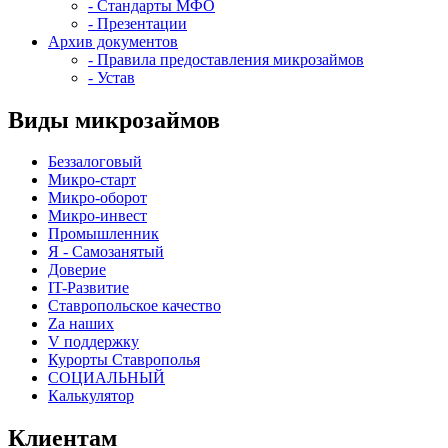
- Стандарты МФО
- Презентации
Архив документов
- Правила предоставления микрозаймов
- Устав
Виды микрозаймов
Беззалоговый
Микро-старт
Микро-оборот
Микро-инвест
Промышленник
Я - Самозанятый
Доверие
IT-Развитие
Ставропольское качество
Za наших
V поддержку
Курорты Ставрополья
СОЦИАЛЬНЫЙ
Калькулятор
Клиентам