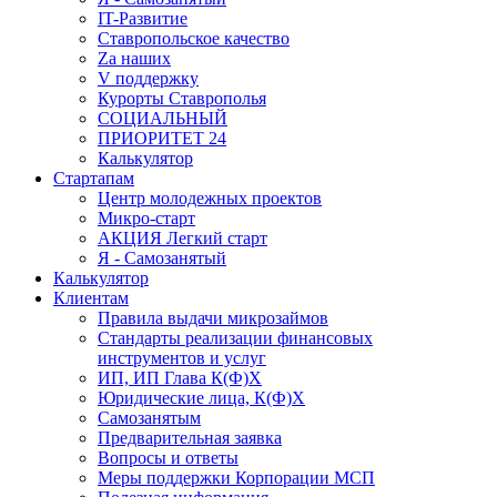
IT-Развитие
Ставропольское качество
Za наших
V поддержку
Курорты Ставрополья
СОЦИАЛЬНЫЙ
ПРИОРИТЕТ 24
Калькулятор
Стартапам
Центр молодежных проектов
Микро-старт
АКЦИЯ Легкий старт
Я - Самозанятый
Калькулятор
Клиентам
Правила выдачи микрозаймов
Стандарты реализации финансовых
инструментов и услуг
ИП, ИП Глава К(Ф)Х
Юридические лица, К(Ф)Х
Самозанятым
Предварительная заявка
Вопросы и ответы
Меры поддержки Корпорации МСП