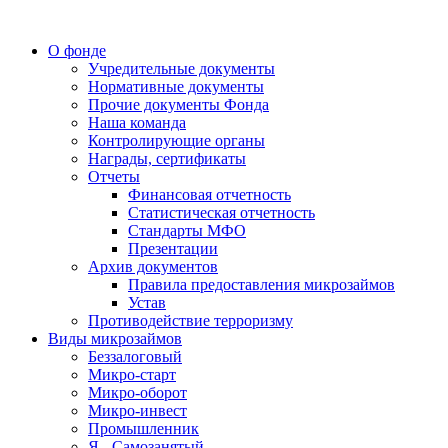
О фонде
Учредительные документы
Нормативные документы
Прочие документы Фонда
Наша команда
Контролирующие органы
Награды, сертификаты
Отчеты
Финансовая отчетность
Статистическая отчетность
Стандарты МФО
Презентации
Архив документов
Правила предоставления микрозаймов
Устав
Противодействие терроризму
Виды микрозаймов
Беззалоговый
Микро-старт
Микро-оборот
Микро-инвест
Промышленник
Я - Самозанятый