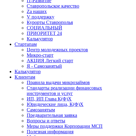
IT-Развитие
Ставропольское качество
Za наших
V поддержку
Курорты Ставрополья
СОЦИАЛЬНЫЙ
ПРИОРИТЕТ 24
Калькулятор
Стартапам
Центр молодежных проектов
Микро-старт
АКЦИЯ Легкий старт
Я - Самозанятый
Калькулятор
Клиентам
Правила выдачи микрозаймов
Стандарты реализации финансовых
инструментов и услуг
ИП, ИП Глава К(Ф)Х
Юридические лица, К(Ф)Х
Самозанятым
Предварительная заявка
Вопросы и ответы
Меры поддержки Корпорации МСП
Полезная информация