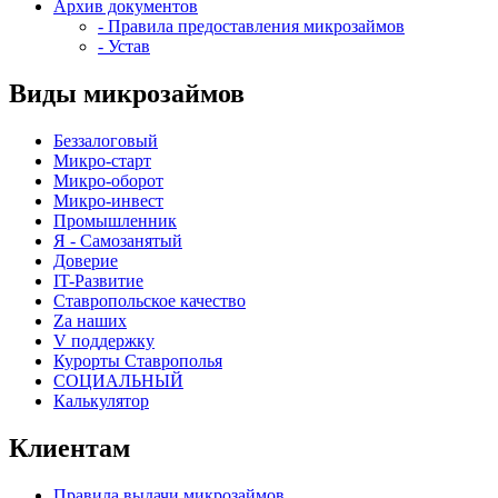
Архив документов
- Правила предоставления микрозаймов
- Устав
Виды микрозаймов
Беззалоговый
Микро-старт
Микро-оборот
Микро-инвест
Промышленник
Я - Самозанятый
Доверие
IT-Развитие
Ставропольское качество
Za наших
V поддержку
Курорты Ставрополья
СОЦИАЛЬНЫЙ
Калькулятор
Клиентам
Правила выдачи микрозаймов