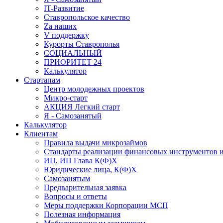
IT-Развитие
Ставропольское качество
Za наших
V поддержку
Курорты Ставрополья
СОЦИАЛЬНЫЙ
ПРИОРИТЕТ 24
Калькулятор
Стартапам
Центр молодежных проектов
Микро-старт
АКЦИЯ Легкий старт
Я - Самозанятый
Калькулятор
Клиентам
Правила выдачи микрозаймов
Стандарты реализации финансовых инструментов и
ИП, ИП Глава К(Ф)Х
Юридические лица, К(Ф)Х
Самозанятым
Предварительная заявка
Вопросы и ответы
Меры поддержки Корпорации МСП
Полезная информация