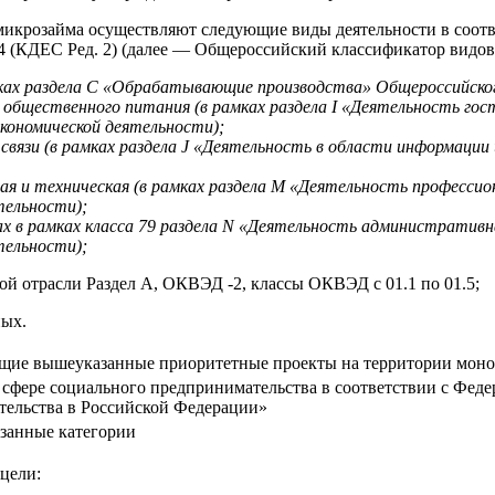
икрозайма осуществляют следующие виды деятельности в соот
4 (КДЕС Ред. 2) (далее — Общероссийский классификатор видов
ах раздела C «Обрабатывающие производства» Общероссийского
общественного питания (в рамках раздела I «Деятельность го
кономической деятельности);
связи (в рамках раздела J «Деятельность в области информации
ая и техническая (в рамках раздела M «Деятельность профессио
тельности);
ах в рамках класса 79 раздела N «Деятельность административ
тельности);
й отрасли Раздел А, ОКВЭД -2, классы ОКВЭД с 01.1 по 01.5;
ых.
щие вышеуказанные приоритетные проекты на территории мон
фере социального предпринимательства в соответствии с Федер
тельства в Российской Федерации»
занные категории
цели: