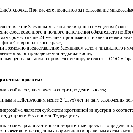
ик/отсрочка. При расчете процентов за пользование микрозай
едоставление Заемщиком залога ликвидного имущества (залога т
ение своевременного и полного исполнения обязательств по Дог
ймам сроком свыше 24 месяцев принимается исключительно нед
фонд Ставропольского края»;
и возможно предоставление Заемщиком залога ликвидного имущес
ление в залог приобретаемой недвижимости;
ого имущества возможно привлечение поручительства ООО «Гара
ритетные проекты:
икрозайма осуществляет экспортную деятельность;
ным и действующим менее 2 (двух) лет на дату заключения дог
крозайма является субъектом креативной индустрии в соответст
 индустрий в Российской Федерации»;
микрозайма реализует иные приоритетные проекты, определен
ых проектов, утвержденных нормативным правовым актом высшег