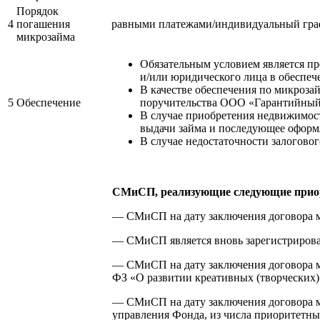
Порядок
4
погашения
равными платежами/индивидуальный граф
микрозайма
Обязательным условием является пр
и/или юридического лица в обеспеч
В качестве обеспечения по микроза
5
Обеспечение
поручительства ООО «Гарантийный 
В случае приобретения недвижимост
выдачи займа и последующее оформ
В случае недостаточности залогов
СМиСП, реализующие следующие прио
— СМиСП на дату заключения договора м
— СМиСП является вновь зарегистрирован
— СМиСП на дату заключения договора ми
ФЗ «О развитии креативных (творческих)
— СМиСП на дату заключения договора 
управления Фонда, из числа приоритетн