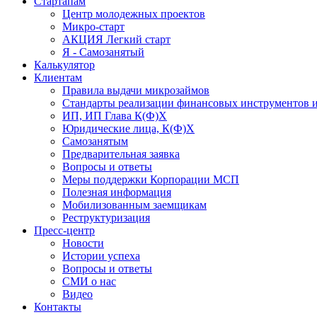
Стартапам
Центр молодежных проектов
Микро-старт
АКЦИЯ Легкий старт
Я - Самозанятый
Калькулятор
Клиентам
Правила выдачи микрозаймов
Стандарты реализации финансовых инструментов и
ИП, ИП Глава К(Ф)Х
Юридические лица, К(Ф)Х
Самозанятым
Предварительная заявка
Вопросы и ответы
Меры поддержки Корпорации МСП
Полезная информация
Мобилизованным заемщикам
Реструктуризация
Пресс-центр
Новости
Истории успеха
Вопросы и ответы
СМИ о нас
Видео
Контакты