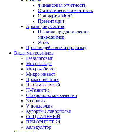
Финансовая отчетность
Статистическая отчетность
Стандарты МФО
Презентации
Архив документов
Правила предоставления
микрозаймов
Устав
Противодействие терроризму
Виды микрозаймов
Беззалоговый
Микро-старт
Микро-оборот
Микро-инвест
Промышленник
Я - Самозанятый
IT-Развитие
Ставропольское качество
Za наших
V поддержку
Курорты Ставрополья
СОЦИАЛЬНЫЙ
ПРИОРИТЕТ 24
Калькулятор