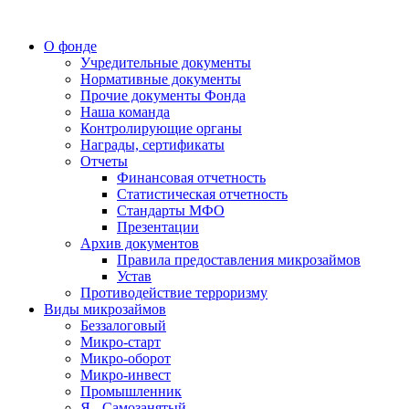
О фонде
Учредительные документы
Нормативные документы
Прочие документы Фонда
Наша команда
Контролирующие органы
Награды, сертификаты
Отчеты
Финансовая отчетность
Статистическая отчетность
Стандарты МФО
Презентации
Архив документов
Правила предоставления микрозаймов
Устав
Противодействие терроризму
Виды микрозаймов
Беззалоговый
Микро-старт
Микро-оборот
Микро-инвест
Промышленник
Я - Самозанятый