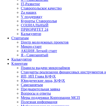
IT-Развитие
Ставропольское качество
Za наших
V поддержку
Курорты Ставрополья
СОЦИАЛЬНЫЙ
ПРИОРИТЕТ 24
Калькулятор
Стартапам
Центр молодежных проектов
Микро-старт
АКЦИЯ Легкий старт
Я - Самозанятый
Калькулятор
Клиентам
Правила выдачи микрозаймов
Стандарты реализации финансовых инструментов и
ИП, ИП Глава К(Ф)Х
Юридические лица, К(Ф)Х
Самозанятым
Предварительная заявка
Вопросы и ответы
Меры поддержки Корпорации МСП
Полезная информация