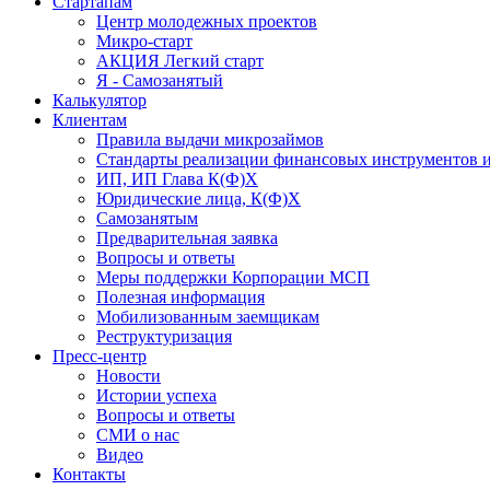
Стартапам
Центр молодежных проектов
Микро-старт
АКЦИЯ Легкий старт
Я - Самозанятый
Калькулятор
Клиентам
Правила выдачи микрозаймов
Стандарты реализации финансовых инструментов и
ИП, ИП Глава К(Ф)Х
Юридические лица, К(Ф)Х
Самозанятым
Предварительная заявка
Вопросы и ответы
Меры поддержки Корпорации МСП
Полезная информация
Мобилизованным заемщикам
Реструктуризация
Пресс-центр
Новости
Истории успеха
Вопросы и ответы
СМИ о нас
Видео
Контакты