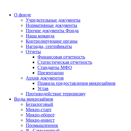
О фонде
Учредительные документы
Нормативные документы
Прочие документы Фонда
Наша команда
Контролирующие органы
Награды, сертификаты
Отчеты
Финансовая отчетность
Статистическая отчетность
Стандарты МФО
Презентации
Архив документов
Правила предоставления микрозаймов
Устав
Противодействие терроризму
Виды микрозаймов
Беззалоговый
Микро-старт
Микро-оборот
Микро-инвест
Промышленник
Я - Самозанятый