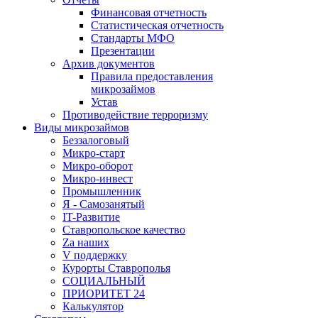
Финансовая отчетность
Статистическая отчетность
Стандарты МФО
Презентации
Архив документов
Правила предоставления
микрозаймов
Устав
Противодействие терроризму
Виды микрозаймов
Беззалоговый
Микро-старт
Микро-оборот
Микро-инвест
Промышленник
Я - Самозанятый
IT-Развитие
Ставропольское качество
Za наших
V поддержку
Курорты Ставрополья
СОЦИАЛЬНЫЙ
ПРИОРИТЕТ 24
Калькулятор