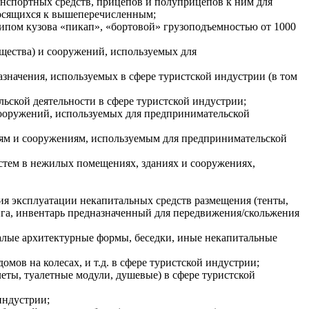
анспортных средств, прицепов и полуприцепов к ним для
носящихся к вышеперечисленным;
типом кузова «пикап», «бортовой» грузоподъемностью от 1000
щества) и сооружений, используемых для
значения, используемых в сфере туристской индустрии (в том
ьской деятельности в сфере туристской индустрии;
сооружений, используемых для предпринимательской
ям и сооружениям, используемым для предпринимательской
стем в нежилых помещениях, зданиях и сооружениях,
ния эксплуатации некапитальных средств размещения (тенты,
нга, инвентарь предназначенный для передвижения/скольжения
малые архитектурные формы, беседки, иные некапитальные
ов на колесах, и т.д. в сфере туристской индустрии;
леты, туалетные модули, душевые) в сфере туристской
индустрии;