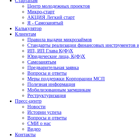
Стартапам
Центр молодежных проектов
Микро-старт
АКЦИЯ Легкий старт
Я - Самозанятый
Калькулятор
Клиентам
Правила выдачи микрозаймов
Стандарты реализации финансовых инструментов и
ИП, ИП Глава К(Ф)Х
Юридические лица, К(Ф)Х
Самозанятым
Предварительная заявка
Вопросы и ответы
Меры поддержки Корпорации МСП
Полезная информация
Мобилизованным заемщикам
Реструктуризация
Пресс-центр
Новости
Истории успеха
Вопросы и ответы
СМИ о нас
Видео
Контакты