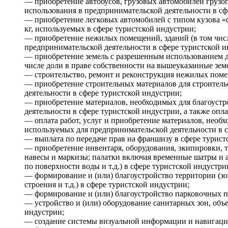
— приобретение автобусов, грузовых автомобилей грузо
использования в предпринимательской деятельности в с
— приобретение легковых автомобилей с типом кузова «ф
кг, используемых в сфере туристской индустрии;
— приобретение нежилых помещений, зданий (в том числ
предпринимательской деятельности в сфере туристской и
— приобретение земель с разрешенным использованием дл
числе доли в праве собственности на вышеуказанные зем
— строительство, ремонт и реконструкция нежилых поме
— приобретение строительных материалов для строитель
деятельности в сфере туристской индустрии;
— приобретение материалов, необходимых для благоуст
деятельности в сфере туристской индустрии, а также опла
— оплата работ, услуг и приобретение материалов, нео
используемых для предпринимательской деятельности в с
— выплата по передаче прав на франшизу в сфере турист
— приобретение инвентаря, оборудования, экипировки, т
навесы и маркизы; палатки включая временные шатры и а
по поверхности воды и т.д.) в сфере туристской индустри
— формирование и (или) благоустройство территории (зо
строения и т.д.) в сфере туристской индустрии;
— формирование и (или) благоустройство парковочных про
— устройство и (или) оборудование санитарных зон, объе
индустрии;
— создание системы визуальной информации и навигации