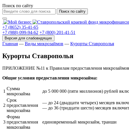
Поиск по сайту
Поиск по сайту
+7 (8652) 35-41-65
+7 (988) 099-94-62
+7 (800) 201-41-51
Главная
—
Виды микрозаймов
—
Курорты Ставрополья
Курорты Ставрополья
ПРИЛОЖЕНИЕ №11 к Правилам предоставления микрозаймов, у
Общие условия предоставления микрозайма:
Сумма
1
до 5 000 000 (пяти миллионов) рублей вкл
микрозайма
Срок
— до 24 (двадцати четырех) месяцев включ
2
предоставления
— до 36 (тридцати шести) месяцев включи
микрозайма
Форма
3
предоставления
единовременный микрозайм, транши
микрозайма