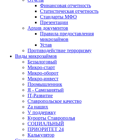
Финансовая отчетность
Статистическая отчетность
Стандарты МФО
Презентации
Архив документов
Правила предоставления
микрозаймов
Устав
Противодействие терроризму
Виды микрозаймов
Беззалоговый
Микро-старт
Микро-оборот
Микро-инвест
Промышленник
Я - Самозанятый
IT-Развитие
Ставропольское качество
Za наших
V поддержку
Курорты Ставрополья
СОЦИАЛЬНЫЙ
ПРИОРИТЕТ 24
Калькулятор