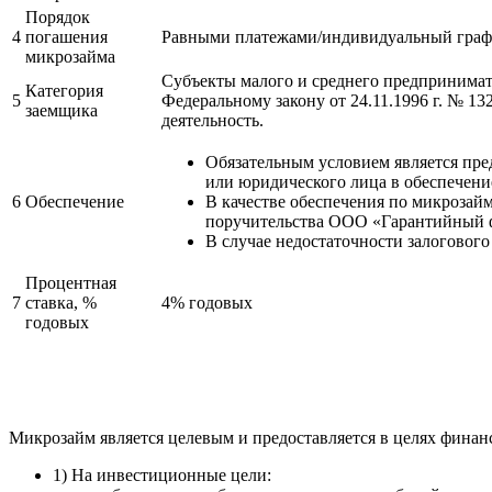
Порядок
4
погашения
Равными платежами/индивидуальный график
микрозайма
Субъекты малого и среднего предпринимат
Категория
5
Федеральному закону от 24.11.1996 г. № 
заемщика
деятельность.
Обязательным условием является пред
или юридического лица в обеспечени
6
Обеспечение
В качестве обеспечения по микрозай
поручительства ООО «Гарантийный ф
В случае недостаточности залогово
Процентная
7
ставка, %
4% годовых
годовых
Микрозайм является целевым и предоставляется в целях финан
1) На инвестиционные цели: