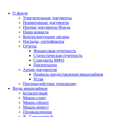
О фонде
Учредительные документы
Нормативные документы
Прочие документы Фонда
Наша команда
Контролирующие органы
Награды, сертификаты
Отчеты
Финансовая отчетность
Статистическая отчетность
Стандарты МФО
Презентации
Архив документов
Правила предоставления микрозаймов
Устав
Противодействие терроризму
Виды микрозаймов
Беззалоговый
Микро-старт
Микро-оборот
Микро-инвест
Промышленник
Я - Самозанятый