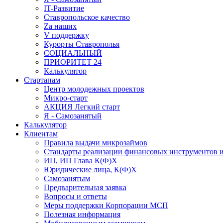
IT-Развитие
Ставропольское качество
Za наших
V поддержку
Курорты Ставрополья
СОЦИАЛЬНЫЙ
ПРИОРИТЕТ 24
Калькулятор
Стартапам
Центр молодежных проектов
Микро-старт
АКЦИЯ Легкий старт
Я - Самозанятый
Калькулятор
Клиентам
Правила выдачи микрозаймов
Стандарты реализации финансовых инструментов и
ИП, ИП Глава К(Ф)Х
Юридические лица, К(Ф)Х
Самозанятым
Предварительная заявка
Вопросы и ответы
Меры поддержки Корпорации МСП
Полезная информация