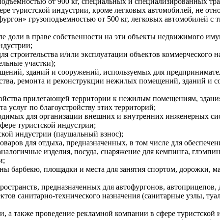
подъемностью от 900 кг, специальных и специализированных тр
фере туристской индустрии, кроме легковых автомобилей, не от
ургон» грузоподъемностью от 500 кг, легковых автомобилей с 
е доли в праве собственности на эти объекты недвижимого иму
ндустрии;
я строительства и/или эксплуатации объектов коммерческого на
ельные участки);
щений, зданий и сооружений, используемых для предпринимател
ства, ремонта и реконструкции нежилых помещений, зданий и 
ройства прилегающей территории к нежилым помещениям, здани
та услуг по благоустройству этих территорий;
бходимых для организации внешних и внутренних инженерных си
фере туристской индустрии;
ской индустрии (паушальный взнос);
оваров для отдыха, предназначенных, в том числе для обеспече
налогичные изделия, посуда, снаряжение для кемпинга, глэмпи
и;
ны барбекю, площадки и места для занятия спортом, дорожки, 
странств, предназначенных для автофургонов, автоприцепов, дом
ктов санитарно-технического назначения (санитарные узлы, туа
, а также проведение рекламной компании в сфере туристской 