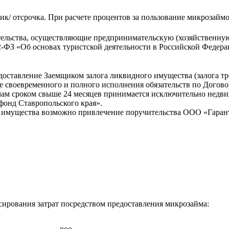
/ отсрочка. При расчете процентов за пользование микрозайм
ельства, осуществляющие предпринимательскую (хозяйственную)
132-ФЗ «Об основах туристской деятельности в Российской Феде
оставление Заемщиком залога ликвидного имущества (залога тре
е своевременного и полного исполнения обязательств по Догово
мам сроком свыше 24 месяцев принимается исключительно недви
онд Ставропольского края».
го имущества возможно привлечение поручительства ООО «Гаран
сирования затрат посредством предоставления микрозайма: