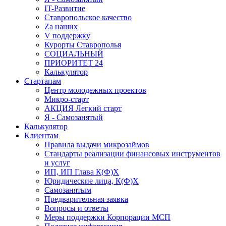
IT-Развитие
Ставропольское качество
Za наших
V поддержку
Курорты Ставрополья
СОЦИАЛЬНЫЙ
ПРИОРИТЕТ 24
Калькулятор
Стартапам
Центр молодежных проектов
Микро-старт
АКЦИЯ Легкий старт
Я - Самозанятый
Калькулятор
Клиентам
Правила выдачи микрозаймов
Стандарты реализации финансовых инструментов
и услуг
ИП, ИП Глава К(Ф)Х
Юридические лица, К(Ф)Х
Самозанятым
Предварительная заявка
Вопросы и ответы
Меры поддержки Корпорации МСП