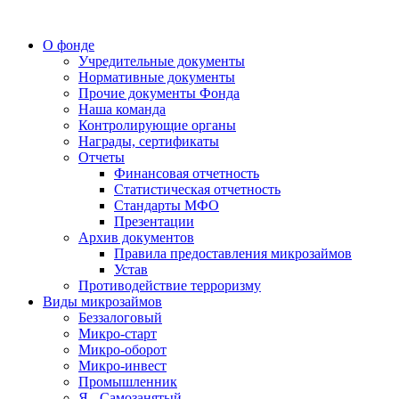
О фонде
Учредительные документы
Нормативные документы
Прочие документы Фонда
Наша команда
Контролирующие органы
Награды, сертификаты
Отчеты
Финансовая отчетность
Статистическая отчетность
Стандарты МФО
Презентации
Архив документов
Правила предоставления микрозаймов
Устав
Противодействие терроризму
Виды микрозаймов
Беззалоговый
Микро-старт
Микро-оборот
Микро-инвест
Промышленник
Я - Самозанятый