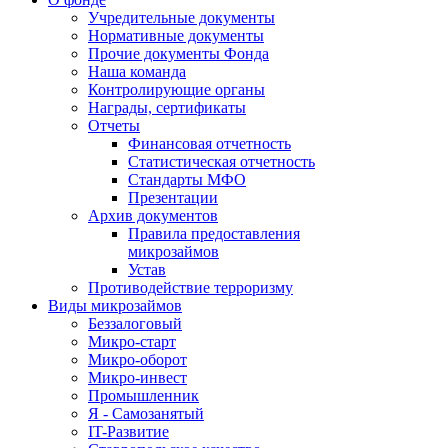
Учредительные документы
Нормативные документы
Прочие документы Фонда
Наша команда
Контролирующие органы
Награды, сертификаты
Отчеты
Финансовая отчетность
Статистическая отчетность
Стандарты МФО
Презентации
Архив документов
Правила предоставления
микрозаймов
Устав
Противодействие терроризму
Виды микрозаймов
Беззалоговый
Микро-старт
Микро-оборот
Микро-инвест
Промышленник
Я - Самозанятый
IT-Развитие