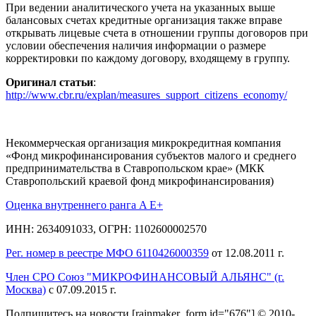
При ведении аналитического учета на указанных выше
балансовых счетах кредитные организация также вправе
открывать лицевые счета в отношении группы договоров при
условии обеспечения наличия информации о размере
корректировки по каждому договору, входящему в группу.
Оригинал статьи
:
http://www.cbr.ru/explan/measures_support_citizens_economy/
Некоммерческая организация микрокредитная компания
«Фонд микрофинансирования субъектов малого и среднего
предпринимательства в Ставропольском крае» (МКК
Ставропольский краевой фонд микрофинансирования)
Оценка внутреннего ранга A E+
ИНН: 2634091033, ОГРН: 1102600002570
Рег. номер в реестре МФО 6110426000359
от 12.08.2011 г.
Член СРО Союз "МИКРОФИНАНСОВЫЙ АЛЬЯНС" (г.
Москва)
с 07.09.2015 г.
Подпишитесь на новости
[rainmaker_form id="676"]
© 2010-