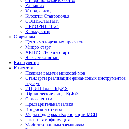
Ставропольское качество
Za наших
V поддержку
Курорты Ставрополья
СОЦИАЛЬНЫЙ
ПРИОРИТЕТ 24
Калькулятор
Стартапам
Центр молодежных проектов
Микро-старт
АКЦИЯ Легкий старт
Я - Самозанятый
Калькулятор
Клиентам
Правила выдачи микрозаймов
Стандарты реализации финансовых инструментов
и услуг
ИП, ИП Глава К(Ф)Х
Юридические лица, К(Ф)Х
Самозанятым
Предварительная заявка
Вопросы и ответы
Меры поддержки Корпорации МСП
Полезная информация
Мобилизованным заемщикам