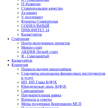
IT-Развитие
Ставропольское качество
Za наших
V поддержку
Курорты Ставрополья
СОЦИАЛЬНЫЙ
ПРИОРИТЕТ 24
Калькулятор
Стартапам
Центр молодежных проектов
Микро-старт
АКЦИЯ Легкий старт
Я - Самозанятый
Калькулятор
Клиентам
Правила выдачи микрозаймов
Стандарты реализации финансовых инструментов
и услуг
ИП, ИП Глава К(Ф)Х
Юридические лица, К(Ф)Х
Самозанятым
Предварительная заявка
Вопросы и ответы
Меры поддержки Корпорации МСП