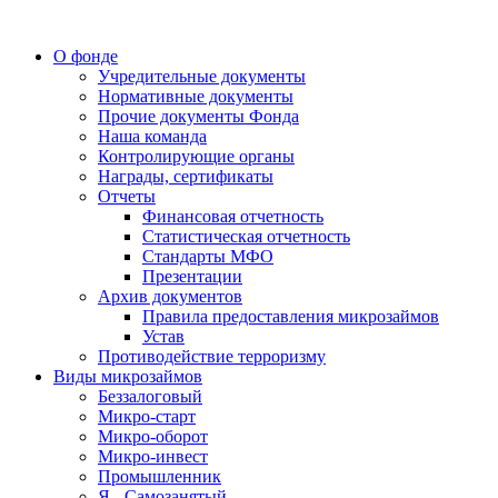
О фонде
Учредительные документы
Нормативные документы
Прочие документы Фонда
Наша команда
Контролирующие органы
Награды, сертификаты
Отчеты
Финансовая отчетность
Статистическая отчетность
Стандарты МФО
Презентации
Архив документов
Правила предоставления микрозаймов
Устав
Противодействие терроризму
Виды микрозаймов
Беззалоговый
Микро-старт
Микро-оборот
Микро-инвест
Промышленник
Я - Самозанятый