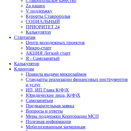
Ставропольское качество
Za наших
V поддержку
Курорты Ставрополья
СОЦИАЛЬНЫЙ
ПРИОРИТЕТ 24
Калькулятор
Стартапам
Центр молодежных проектов
Микро-старт
АКЦИЯ Легкий старт
Я - Самозанятый
Калькулятор
Клиентам
Правила выдачи микрозаймов
Стандарты реализации финансовых инструментов
и услуг
ИП, ИП Глава К(Ф)Х
Юридические лица, К(Ф)Х
Самозанятым
Предварительная заявка
Вопросы и ответы
Меры поддержки Корпорации МСП
Полезная информация
Мобилизованным заемщикам