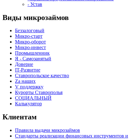
- Устав
Виды микрозаймов
Беззалоговый
Микро-старт
Микро-оборот
Микро-инвест
Промышленник
Я - Самозанятый
Доверие
IT-Развитие
Ставропольское качество
Za наших
V поддержку
Курорты Ставрополья
СОЦИАЛЬНЫЙ
Калькулятор
Клиентам
Правила выдачи микрозаймов
Стандарты реализации финансовых инструментов и