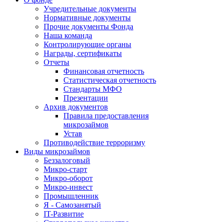
Учредительные документы
Нормативные документы
Прочие документы Фонда
Наша команда
Контролирующие органы
Награды, сертификаты
Отчеты
Финансовая отчетность
Статистическая отчетность
Стандарты МФО
Презентации
Архив документов
Правила предоставления
микрозаймов
Устав
Противодействие терроризму
Виды микрозаймов
Беззалоговый
Микро-старт
Микро-оборот
Микро-инвест
Промышленник
Я - Самозанятый
IT-Развитие