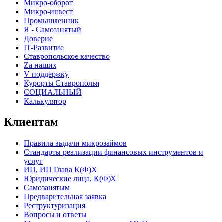
Микро-оборот
Микро-инвест
Промышленник
Я - Самозанятый
Доверие
IT-Развитие
Ставропольское качество
Za наших
V поддержку
Курорты Ставрополья
СОЦИАЛЬНЫЙ
Калькулятор
Клиентам
Правила выдачи микрозаймов
Стандарты реализации финансовых инструментов и
услуг
ИП, ИП Глава К(Ф)Х
Юридические лица, К(Ф)Х
Самозанятым
Предварительная заявка
Реструктуризация
Вопросы и ответы