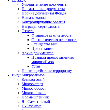
Учредительные документы
Нормативные документы
Прочие документы Фонда
Наша команда
Контролирующие органы
Награды, сертификаты
Отчеты
Финансовая отчетность
Статистическая отчетность
Стандарты МФО
Презентации
Архив документов
Правила предоставления
микрозаймов
Устав
Противодействие терроризму
Виды микрозаймов
Беззалоговый
Микро-старт
Микро-оборот
Микро-инвест
Промышленник
Я - Самозанятый
IT-Развитие