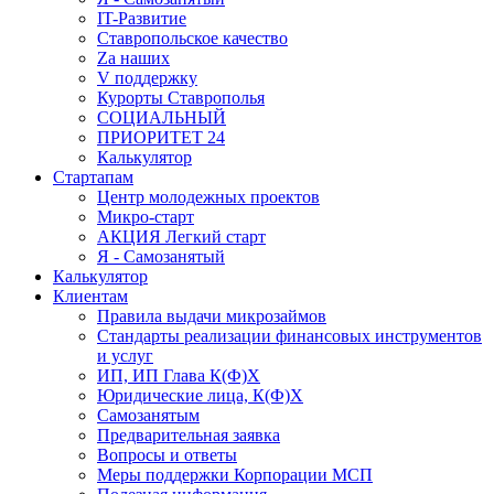
IT-Развитие
Ставропольское качество
Za наших
V поддержку
Курорты Ставрополья
СОЦИАЛЬНЫЙ
ПРИОРИТЕТ 24
Калькулятор
Стартапам
Центр молодежных проектов
Микро-старт
АКЦИЯ Легкий старт
Я - Самозанятый
Калькулятор
Клиентам
Правила выдачи микрозаймов
Стандарты реализации финансовых инструментов
и услуг
ИП, ИП Глава К(Ф)Х
Юридические лица, К(Ф)Х
Самозанятым
Предварительная заявка
Вопросы и ответы
Меры поддержки Корпорации МСП