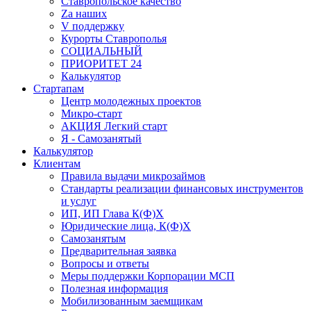
Ставропольское качество
Za наших
V поддержку
Курорты Ставрополья
СОЦИАЛЬНЫЙ
ПРИОРИТЕТ 24
Калькулятор
Стартапам
Центр молодежных проектов
Микро-старт
АКЦИЯ Легкий старт
Я - Самозанятый
Калькулятор
Клиентам
Правила выдачи микрозаймов
Стандарты реализации финансовых инструментов
и услуг
ИП, ИП Глава К(Ф)Х
Юридические лица, К(Ф)Х
Самозанятым
Предварительная заявка
Вопросы и ответы
Меры поддержки Корпорации МСП
Полезная информация
Мобилизованным заемщикам