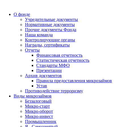
О фонде
Учредительные документы
Нормативные документы
Прочие документы Фонда
Наша команда
Контролирующие органы
Награды, сертификаты
Отчеты
Финансовая отчетность
Статистическая отчетность
Стандарты МФО
Презентации
Архив документов
Правила предоставления микрозаймов
Устав
Противодействие терроризму
Виды микрозаймов
Беззалоговый
Микро-старт
Микро-оборот
Микро-инвест
Промышленник
Я - Самозанятый