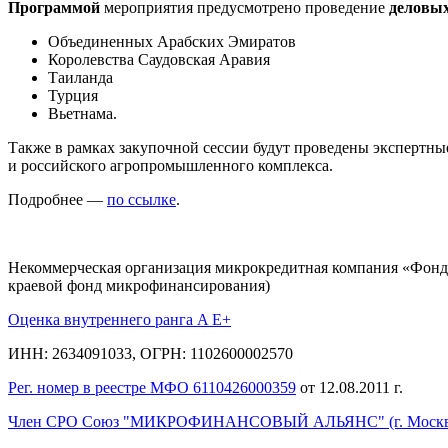
Программой
мероприятия предусмотрено проведение
деловых
Объединенных Арабских Эмиратов
Королевства Саудовская Аравия
Таиланда
Турция
Вьетнама.
Также в рамках закупочной сессии будут проведены экспертны
и российского агропромышленного комплекса.
Подробнее —
по ссылке
.
Некоммерческая организация микрокредитная компания «Фонд
краевой фонд микрофинансирования)
Оценка внутреннего ранга A E+
ИНН: 2634091033, ОГРН: 1102600002570
Рег. номер в реестре МФО 6110426000359
от 12.08.2011 г.
Член СРО Союз "МИКРОФИНАНСОВЫЙ АЛЬЯНС" (г. Москв