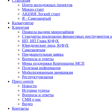
Стартапам
Центр молодежных проектов
Микро-старт
АКЦИЯ Легкий старт
Я - Самозанятый
Калькулятор
Клиентам
Правила выдачи микрозаймов
Стандарты реализации финансовых инструментов и
ИП, ИП Глава К(Ф)Х
Юридические лица, К(Ф)Х
Самозанятым
Предварительная заявка
Вопросы и ответы
Меры поддержки Корпорации МСП
Полезная информация
Мобилизованным заемщикам
Реструктуризация
Пресс-центр
Новости
Истории успеха
Вопросы и ответы
СМИ о нас
Видео
Контакты