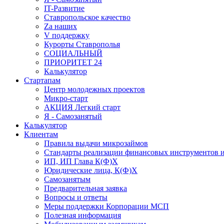
IT-Развитие
Ставропольское качество
Za наших
V поддержку
Курорты Ставрополья
СОЦИАЛЬНЫЙ
ПРИОРИТЕТ 24
Калькулятор
Стартапам
Центр молодежных проектов
Микро-старт
АКЦИЯ Легкий старт
Я - Самозанятый
Калькулятор
Клиентам
Правила выдачи микрозаймов
Стандарты реализации финансовых инструментов и
ИП, ИП Глава К(Ф)Х
Юридические лица, К(Ф)Х
Самозанятым
Предварительная заявка
Вопросы и ответы
Меры поддержки Корпорации МСП
Полезная информация