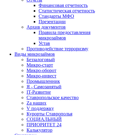
Финансовая отчетность
Статистическая отчетность
Стандарты МФО
Презентации
Архив документов
Правила предоставления
микрозаймов
Устав
Противодействие терроризму
Виды микрозаймов
Беззалоговый
Микро-старт
Микро-оборот
Микро-инвест
Промышленник
Я - Самозанятый
IT-Развитие
Ставропольское качество
Za наших
V поддержку
Курорты Ставрополья
СОЦИАЛЬНЫЙ
ПРИОРИТЕТ 24
Калькулятор