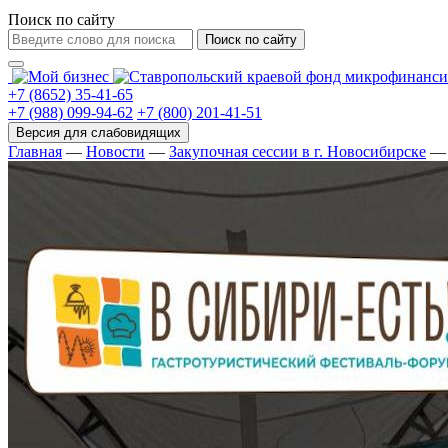
Поиск по сайту
Поиск по сайту
+7 (8652) 35-41-65
+7 (988) 099-94-62
+7 (800) 201-41-51
Главная
—
Новости
—
Закупочная сессии в г. Новосибирске
—