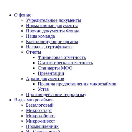
О фонде
Учредительные документы
Нормативные документы
Прочие документы Фонда
Наша команда
Контролирующие органы
Награды, сертификаты
Отчеты
Финансовая отчетность
Статистическая отчетность
Стандарты МФО
Презентации
Архив документов
Правила предоставления микрозаймов
Устав
Противодействие терроризму
Виды микрозаймов
Беззалоговый
Микро-старт
Микро-оборот
Микро-инвест
Промышленник
Я - Самозанятый