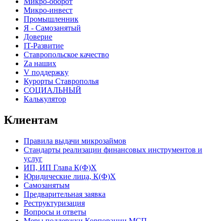
Микро-оборот
Микро-инвест
Промышленник
Я - Самозанятый
Доверие
IT-Развитие
Ставропольское качество
Za наших
V поддержку
Курорты Ставрополья
СОЦИАЛЬНЫЙ
Калькулятор
Клиентам
Правила выдачи микрозаймов
Стандарты реализации финансовых инструментов и
услуг
ИП, ИП Глава К(Ф)Х
Юридические лица, К(Ф)Х
Самозанятым
Предварительная заявка
Реструктуризация
Вопросы и ответы
Меры поддержки Корпорации МСП