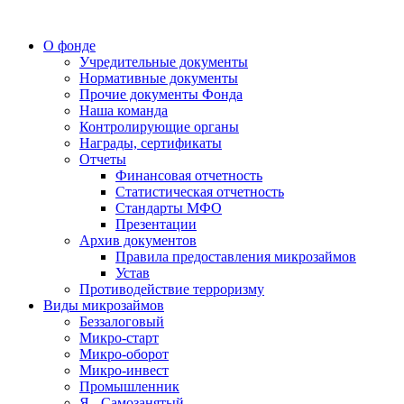
О фонде
Учредительные документы
Нормативные документы
Прочие документы Фонда
Наша команда
Контролирующие органы
Награды, сертификаты
Отчеты
Финансовая отчетность
Статистическая отчетность
Стандарты МФО
Презентации
Архив документов
Правила предоставления микрозаймов
Устав
Противодействие терроризму
Виды микрозаймов
Беззалоговый
Микро-старт
Микро-оборот
Микро-инвест
Промышленник
Я - Самозанятый