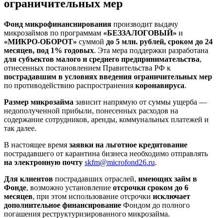
ограничительных мер
Фонд микрофинанснирования
производит выдачу
микрозаймов по программам
«БЕЗЗАЛОГОВЫЙ»
и
«МИКРО-ОБОРОТ»
суммой
до 5 млн. рублей, сроком до 24
месяцев, под 1% годовых
. Эта мера поддержки разработана
для субъектов малого и среднего предпринимательства
,
отнесенных постановлением Правительства РФ к
пострадавшим в условиях введения ограничительных мер
по противодействию распространения
коронавируса
.
Размер микрозайма
зависит напрямую от суммы ущерба —
недополученной прибыли, понесенных расходов на
содержание сотрудников, аренды, коммунальных платежей и
так далее.
В настоящее время
заявки на льготное кредитование
пострадавшего от карантина бизнеса необходимо отправлять
на электронную почту
skfm@microfond26.ru
.
Для клиентов
пострадавших отраслей,
имеющих займ в
Фонде
, возможно установление
отсрочки сроком до 6
месяцев
, при этом использование отсрочки
исключает
дополнительное финансирование
Фондом до полного
погашения реструктуризированного микрозайма.