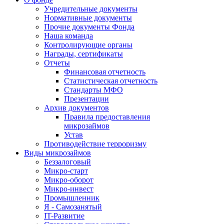
Учредительные документы
Нормативные документы
Прочие документы Фонда
Наша команда
Контролирующие органы
Награды, сертификаты
Отчеты
Финансовая отчетность
Статистическая отчетность
Стандарты МФО
Презентации
Архив документов
Правила предоставления
микрозаймов
Устав
Противодействие терроризму
Виды микрозаймов
Беззалоговый
Микро-старт
Микро-оборот
Микро-инвест
Промышленник
Я - Самозанятый
IT-Развитие