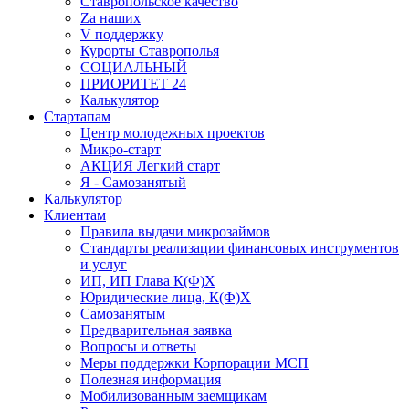
Ставропольское качество
Za наших
V поддержку
Курорты Ставрополья
СОЦИАЛЬНЫЙ
ПРИОРИТЕТ 24
Калькулятор
Стартапам
Центр молодежных проектов
Микро-старт
АКЦИЯ Легкий старт
Я - Самозанятый
Калькулятор
Клиентам
Правила выдачи микрозаймов
Стандарты реализации финансовых инструментов
и услуг
ИП, ИП Глава К(Ф)Х
Юридические лица, К(Ф)Х
Самозанятым
Предварительная заявка
Вопросы и ответы
Меры поддержки Корпорации МСП
Полезная информация
Мобилизованным заемщикам