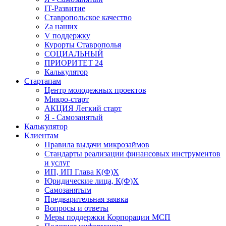
IT-Развитие
Ставропольское качество
Za наших
V поддержку
Курорты Ставрополья
СОЦИАЛЬНЫЙ
ПРИОРИТЕТ 24
Калькулятор
Стартапам
Центр молодежных проектов
Микро-старт
АКЦИЯ Легкий старт
Я - Самозанятый
Калькулятор
Клиентам
Правила выдачи микрозаймов
Стандарты реализации финансовых инструментов
и услуг
ИП, ИП Глава К(Ф)Х
Юридические лица, К(Ф)Х
Самозанятым
Предварительная заявка
Вопросы и ответы
Меры поддержки Корпорации МСП