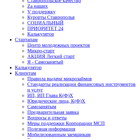
Ставропольское качество
Za наших
V поддержку
Курорты Ставрополья
СОЦИАЛЬНЫЙ
ПРИОРИТЕТ 24
Калькулятор
Стартапам
Центр молодежных проектов
Микро-старт
АКЦИЯ Легкий старт
Я - Самозанятый
Калькулятор
Клиентам
Правила выдачи микрозаймов
Стандарты реализации финансовых инструментов
и услуг
ИП, ИП Глава К(Ф)Х
Юридические лица, К(Ф)Х
Самозанятым
Предварительная заявка
Вопросы и ответы
Меры поддержки Корпорации МСП
Полезная информация
Мобилизованным заемщикам