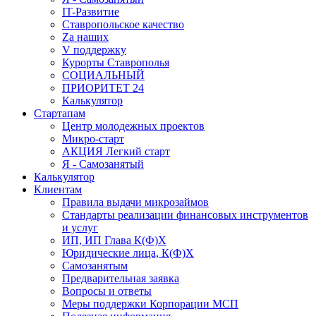
IT-Развитие
Ставропольское качество
Za наших
V поддержку
Курорты Ставрополья
СОЦИАЛЬНЫЙ
ПРИОРИТЕТ 24
Калькулятор
Стартапам
Центр молодежных проектов
Микро-старт
АКЦИЯ Легкий старт
Я - Самозанятый
Калькулятор
Клиентам
Правила выдачи микрозаймов
Стандарты реализации финансовых инструментов
и услуг
ИП, ИП Глава К(Ф)Х
Юридические лица, К(Ф)Х
Самозанятым
Предварительная заявка
Вопросы и ответы
Меры поддержки Корпорации МСП