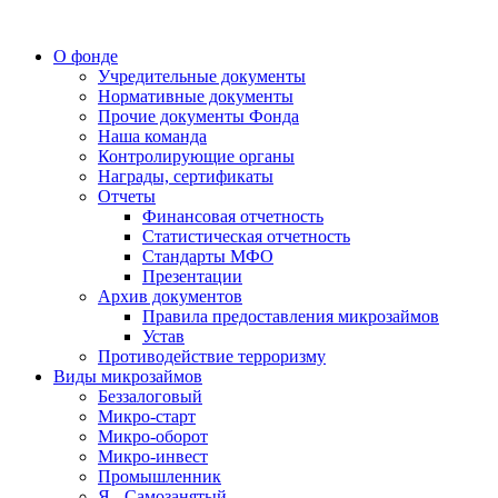
О фонде
Учредительные документы
Нормативные документы
Прочие документы Фонда
Наша команда
Контролирующие органы
Награды, сертификаты
Отчеты
Финансовая отчетность
Статистическая отчетность
Стандарты МФО
Презентации
Архив документов
Правила предоставления микрозаймов
Устав
Противодействие терроризму
Виды микрозаймов
Беззалоговый
Микро-старт
Микро-оборот
Микро-инвест
Промышленник
Я - Самозанятый