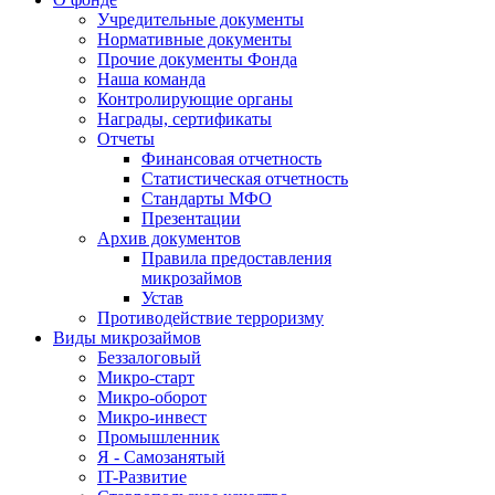
Учредительные документы
Нормативные документы
Прочие документы Фонда
Наша команда
Контролирующие органы
Награды, сертификаты
Отчеты
Финансовая отчетность
Статистическая отчетность
Стандарты МФО
Презентации
Архив документов
Правила предоставления
микрозаймов
Устав
Противодействие терроризму
Виды микрозаймов
Беззалоговый
Микро-старт
Микро-оборот
Микро-инвест
Промышленник
Я - Самозанятый
IT-Развитие