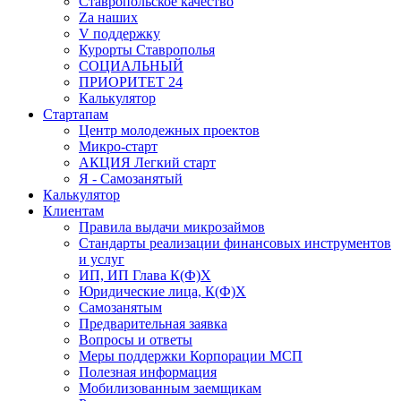
Ставропольское качество
Za наших
V поддержку
Курорты Ставрополья
СОЦИАЛЬНЫЙ
ПРИОРИТЕТ 24
Калькулятор
Стартапам
Центр молодежных проектов
Микро-старт
АКЦИЯ Легкий старт
Я - Самозанятый
Калькулятор
Клиентам
Правила выдачи микрозаймов
Стандарты реализации финансовых инструментов
и услуг
ИП, ИП Глава К(Ф)Х
Юридические лица, К(Ф)Х
Самозанятым
Предварительная заявка
Вопросы и ответы
Меры поддержки Корпорации МСП
Полезная информация
Мобилизованным заемщикам