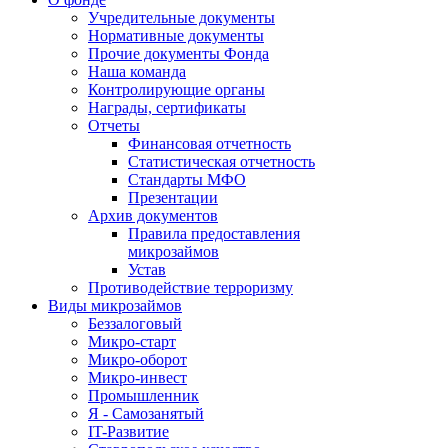
Учредительные документы
Нормативные документы
Прочие документы Фонда
Наша команда
Контролирующие органы
Награды, сертификаты
Отчеты
Финансовая отчетность
Статистическая отчетность
Стандарты МФО
Презентации
Архив документов
Правила предоставления
микрозаймов
Устав
Противодействие терроризму
Виды микрозаймов
Беззалоговый
Микро-старт
Микро-оборот
Микро-инвест
Промышленник
Я - Самозанятый
IT-Развитие