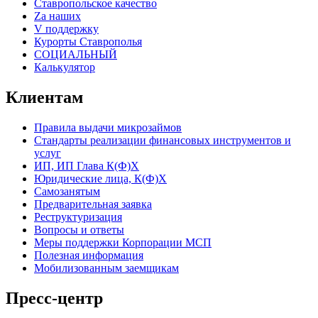
Ставропольское качество
Za наших
V поддержку
Курорты Ставрополья
СОЦИАЛЬНЫЙ
Калькулятор
Клиентам
Правила выдачи микрозаймов
Стандарты реализации финансовых инструментов и
услуг
ИП, ИП Глава К(Ф)Х
Юридические лица, К(Ф)Х
Самозанятым
Предварительная заявка
Реструктуризация
Вопросы и ответы
Меры поддержки Корпорации МСП
Полезная информация
Мобилизованным заемщикам
Пресс-центр