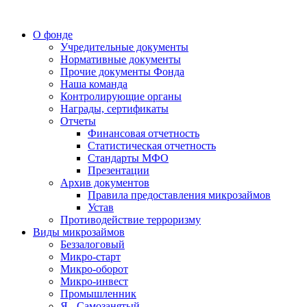
О фонде
Учредительные документы
Нормативные документы
Прочие документы Фонда
Наша команда
Контролирующие органы
Награды, сертификаты
Отчеты
Финансовая отчетность
Статистическая отчетность
Стандарты МФО
Презентации
Архив документов
Правила предоставления микрозаймов
Устав
Противодействие терроризму
Виды микрозаймов
Беззалоговый
Микро-старт
Микро-оборот
Микро-инвест
Промышленник
Я - Самозанятый