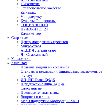
IT-Развитие
Ставропольское качество
Za наших
V поддержку
Курорты Ставрополья
СОЦИАЛЬНЫЙ
ПРИОРИТЕТ 24
Калькулятор
Стартапам
Центр молодежных проектов
Микро-старт
АКЦИЯ Легкий старт
Я - Самозанятый
Калькулятор
Клиентам
Правила выдачи микрозаймов
Стандарты реализации финансовых инструментов
и услуг
ИП, ИП Глава К(Ф)Х
Юридические лица, К(Ф)Х
Самозанятым
Предварительная заявка
Вопросы и ответы
Меры поддержки Корпорации МСП