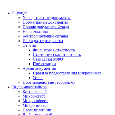
О фонде
Учредительные документы
Нормативные документы
Прочие документы Фонда
Наша команда
Контролирующие органы
Награды, сертификаты
Отчеты
Финансовая отчетность
Статистическая отчетность
Стандарты МФО
Презентации
Архив документов
Правила предоставления микрозаймов
Устав
Противодействие терроризму
Виды микрозаймов
Беззалоговый
Микро-старт
Микро-оборот
Микро-инвест
Промышленник
Я - Самозанятый