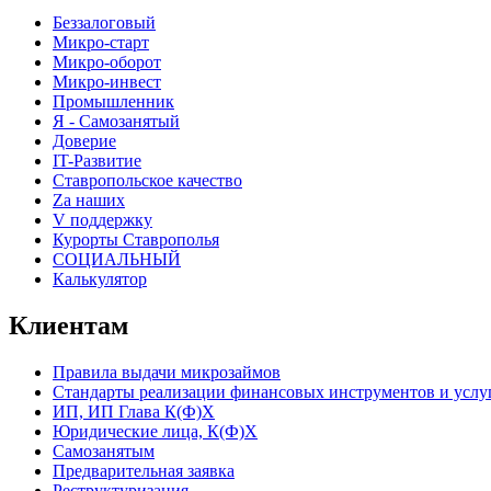
Беззалоговый
Микро-старт
Микро-оборот
Микро-инвест
Промышленник
Я - Самозанятый
Доверие
IT-Развитие
Ставропольское качество
Za наших
V поддержку
Курорты Ставрополья
СОЦИАЛЬНЫЙ
Калькулятор
Клиентам
Правила выдачи микрозаймов
Стандарты реализации финансовых инструментов и услу
ИП, ИП Глава К(Ф)Х
Юридические лица, К(Ф)Х
Самозанятым
Предварительная заявка
Реструктуризация