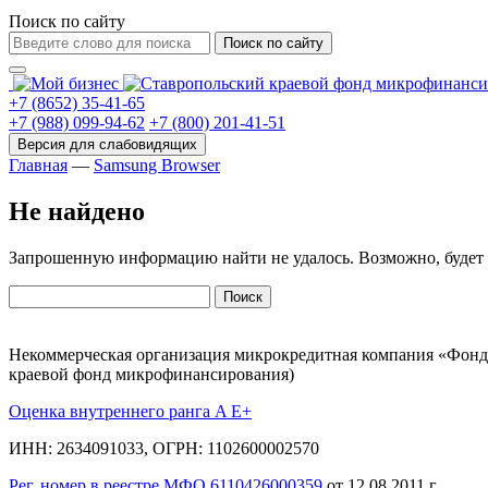
Поиск по сайту
Поиск по сайту
+7 (8652) 35-41-65
+7 (988) 099-94-62
+7 (800) 201-41-51
Главная
—
Samsung Browser
Не найдено
Запрошенную информацию найти не удалось. Возможно, будет п
Найти:
Некоммерческая организация микрокредитная компания «Фонд
краевой фонд микрофинансирования)
Оценка внутреннего ранга A E+
ИНН: 2634091033, ОГРН: 1102600002570
Рег. номер в реестре МФО 6110426000359
от 12.08.2011 г.