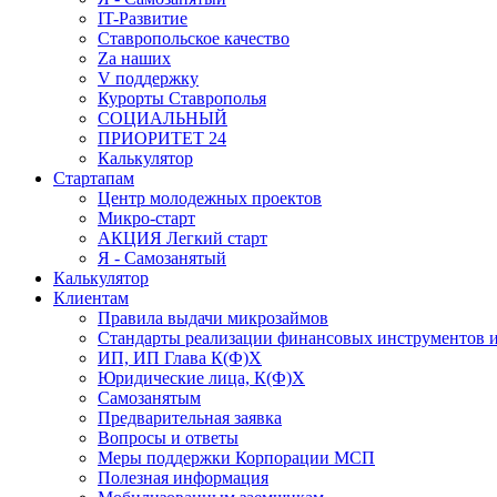
IT-Развитие
Ставропольское качество
Za наших
V поддержку
Курорты Ставрополья
СОЦИАЛЬНЫЙ
ПРИОРИТЕТ 24
Калькулятор
Стартапам
Центр молодежных проектов
Микро-старт
АКЦИЯ Легкий старт
Я - Самозанятый
Калькулятор
Клиентам
Правила выдачи микрозаймов
Стандарты реализации финансовых инструментов и
ИП, ИП Глава К(Ф)Х
Юридические лица, К(Ф)Х
Самозанятым
Предварительная заявка
Вопросы и ответы
Меры поддержки Корпорации МСП
Полезная информация