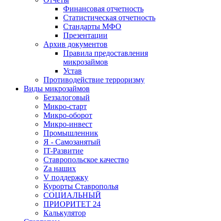
Финансовая отчетность
Статистическая отчетность
Стандарты МФО
Презентации
Архив документов
Правила предоставления
микрозаймов
Устав
Противодействие терроризму
Виды микрозаймов
Беззалоговый
Микро-старт
Микро-оборот
Микро-инвест
Промышленник
Я - Самозанятый
IT-Развитие
Ставропольское качество
Za наших
V поддержку
Курорты Ставрополья
СОЦИАЛЬНЫЙ
ПРИОРИТЕТ 24
Калькулятор