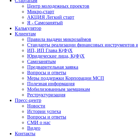
Стартапам
Центр молодежных проектов
Микро-старт
АКЦИЯ Легкий старт
Я - Самозанятый
Калькулятор
Клиентам
Правила выдачи микрозаймов
Стандарты реализации финансовых инструментов и
ИП, ИП Глава К(Ф)Х
Юридические лица, К(Ф)Х
Самозанятым
Предварительная заявка
Вопросы и ответы
Меры поддержки Корпорации МСП
Полезная информация
Мобилизованным заемщикам
Реструктуризация
Пресс-центр
Новости
Истории успеха
Вопросы и ответы
СМИ о нас
Видео
Контакты