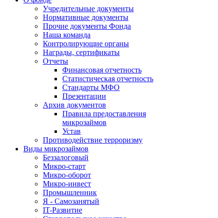
Учредительные документы
Нормативные документы
Прочие документы Фонда
Наша команда
Контролирующие органы
Награды, сертификаты
Отчеты
Финансовая отчетность
Статистическая отчетность
Стандарты МФО
Презентации
Архив документов
Правила предоставления
микрозаймов
Устав
Противодействие терроризму
Виды микрозаймов
Беззалоговый
Микро-старт
Микро-оборот
Микро-инвест
Промышленник
Я - Самозанятый
IT-Развитие