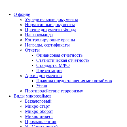
О фонде
Учредительные документы
Нормативные документы
Прочие документы Фонда
Наша команда
Контролирующие органы
Награды, сертификаты
Отчеты
Финансовая отчетность
Статистическая отчетность
Стандарты МФО
Презентации
Архив документов
Правила предоставления микрозаймов
Устав
Противодействие терроризму
Виды микрозаймов
Беззалоговый
Микро-старт
Микро-оборот
Микро-инвест
Промышленник
Я - Самозанятый