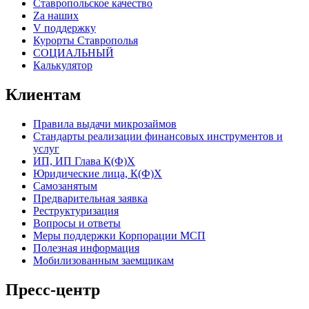
Ставропольское качество
Za наших
V поддержку
Курорты Ставрополья
СОЦИАЛЬНЫЙ
Калькулятор
Клиентам
Правила выдачи микрозаймов
Стандарты реализации финансовых инструментов и
услуг
ИП, ИП Глава К(Ф)Х
Юридические лица, К(Ф)Х
Самозанятым
Предварительная заявка
Реструктуризация
Вопросы и ответы
Меры поддержки Корпорации МСП
Полезная информация
Мобилизованным заемщикам
Пресс-центр