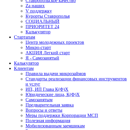
Ставропольское качество
Za наших
V поддержку
Курорты Ставрополья
СОЦИАЛЬНЫЙ
ПРИОРИТЕТ 24
Калькулятор
Стартапам
Центр молодежных проектов
Микро-старт
АКЦИЯ Легкий старт
Я - Самозанятый
Калькулятор
Клиентам
Правила выдачи микрозаймов
Стандарты реализации финансовых инструментов
и услуг
ИП, ИП Глава К(Ф)Х
Юридические лица, К(Ф)Х
Самозанятым
Предварительная заявка
Вопросы и ответы
Меры поддержки Корпорации МСП
Полезная информация
Мобилизованным заемщикам