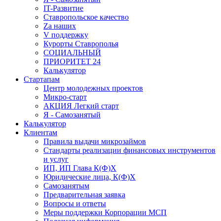
IT-Развитие
Ставропольское качество
Za наших
V поддержку
Курорты Ставрополья
СОЦИАЛЬНЫЙ
ПРИОРИТЕТ 24
Калькулятор
Стартапам
Центр молодежных проектов
Микро-старт
АКЦИЯ Легкий старт
Я - Самозанятый
Калькулятор
Клиентам
Правила выдачи микрозаймов
Стандарты реализации финансовых инструментов
и услуг
ИП, ИП Глава К(Ф)Х
Юридические лица, К(Ф)Х
Самозанятым
Предварительная заявка
Вопросы и ответы
Меры поддержки Корпорации МСП