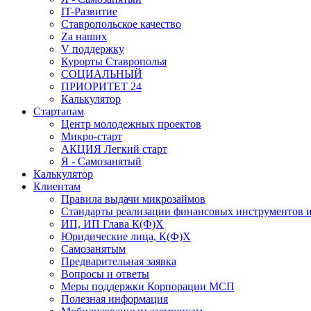
IT-Развитие
Ставропольское качество
Za наших
V поддержку
Курорты Ставрополья
СОЦИАЛЬНЫЙ
ПРИОРИТЕТ 24
Калькулятор
Стартапам
Центр молодежных проектов
Микро-старт
АКЦИЯ Легкий старт
Я - Самозанятый
Калькулятор
Клиентам
Правила выдачи микрозаймов
Стандарты реализации финансовых инструментов и
ИП, ИП Глава К(Ф)Х
Юридические лица, К(Ф)Х
Самозанятым
Предварительная заявка
Вопросы и ответы
Меры поддержки Корпорации МСП
Полезная информация