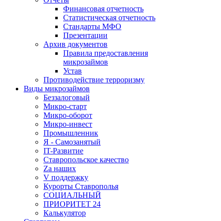
Финансовая отчетность
Статистическая отчетность
Стандарты МФО
Презентации
Архив документов
Правила предоставления
микрозаймов
Устав
Противодействие терроризму
Виды микрозаймов
Беззалоговый
Микро-старт
Микро-оборот
Микро-инвест
Промышленник
Я - Самозанятый
IT-Развитие
Ставропольское качество
Za наших
V поддержку
Курорты Ставрополья
СОЦИАЛЬНЫЙ
ПРИОРИТЕТ 24
Калькулятор