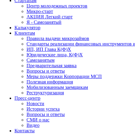
Стартапам
Центр молодежных проектов
Микро-старт
АКЦИЯ Легкий старт
Я - Самозанятый
Калькулятор
Клиентам
Правила выдачи микрозаймов
Стандарты реализации финансовых инструментов и
ИП, ИП Глава К(Ф)Х
Юридические лица, К(Ф)Х
Самозанятым
Предварительная заявка
Вопросы и ответы
Меры поддержки Корпорации МСП
Полезная информация
Мобилизованным заемщикам
Реструктуризация
Пресс-центр
Новости
Истории успеха
Вопросы и ответы
СМИ о нас
Видео
Контакты