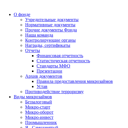
О фонде
Учредительные документы
Нормативные документы
Прочие документы Фонда
Наша команда
Контролирующие органы
Награды, сертификаты
Отчеты
Финансовая отчетность
Статистическая отчетность
Стандарты МФО
Презентации
Архив документов
Правила предоставления микрозаймов
Устав
Противодействие терроризму
Виды микрозаймов
Беззалоговый
Микро-старт
Микро-оборот
Микро-инвест
Промышленник
Я - Самозанятый