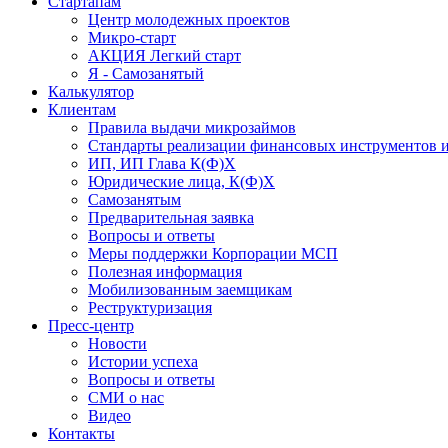
Стартапам
Центр молодежных проектов
Микро-старт
АКЦИЯ Легкий старт
Я - Самозанятый
Калькулятор
Клиентам
Правила выдачи микрозаймов
Стандарты реализации финансовых инструментов и
ИП, ИП Глава К(Ф)Х
Юридические лица, К(Ф)Х
Самозанятым
Предварительная заявка
Вопросы и ответы
Меры поддержки Корпорации МСП
Полезная информация
Мобилизованным заемщикам
Реструктуризация
Пресс-центр
Новости
Истории успеха
Вопросы и ответы
СМИ о нас
Видео
Контакты