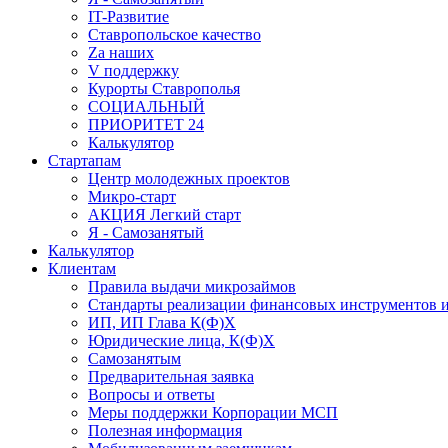
IT-Развитие
Ставропольское качество
Za наших
V поддержку
Курорты Ставрополья
СОЦИАЛЬНЫЙ
ПРИОРИТЕТ 24
Калькулятор
Стартапам
Центр молодежных проектов
Микро-старт
АКЦИЯ Легкий старт
Я - Самозанятый
Калькулятор
Клиентам
Правила выдачи микрозаймов
Стандарты реализации финансовых инструментов и
ИП, ИП Глава К(Ф)Х
Юридические лица, К(Ф)Х
Самозанятым
Предварительная заявка
Вопросы и ответы
Меры поддержки Корпорации МСП
Полезная информация