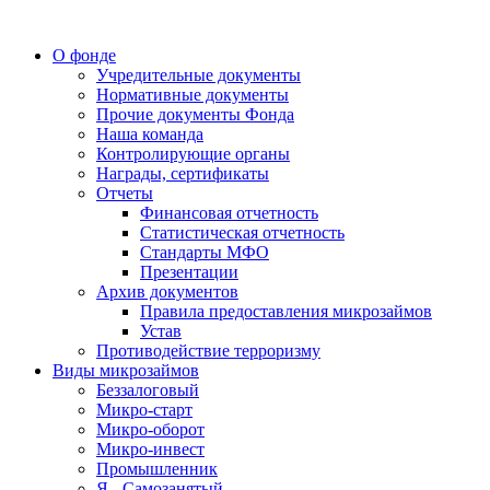
О фонде
Учредительные документы
Нормативные документы
Прочие документы Фонда
Наша команда
Контролирующие органы
Награды, сертификаты
Отчеты
Финансовая отчетность
Статистическая отчетность
Стандарты МФО
Презентации
Архив документов
Правила предоставления микрозаймов
Устав
Противодействие терроризму
Виды микрозаймов
Беззалоговый
Микро-старт
Микро-оборот
Микро-инвест
Промышленник
Я - Самозанятый