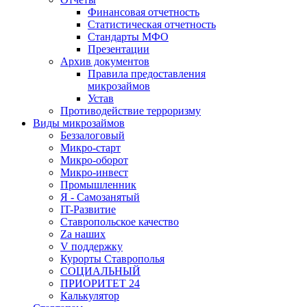
Финансовая отчетность
Статистическая отчетность
Стандарты МФО
Презентации
Архив документов
Правила предоставления
микрозаймов
Устав
Противодействие терроризму
Виды микрозаймов
Беззалоговый
Микро-старт
Микро-оборот
Микро-инвест
Промышленник
Я - Самозанятый
IT-Развитие
Ставропольское качество
Za наших
V поддержку
Курорты Ставрополья
СОЦИАЛЬНЫЙ
ПРИОРИТЕТ 24
Калькулятор