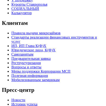
V поддержку
Курорты Ставрополья
СОЦИАЛЬНЫЙ
Калькулятор
Клиентам
Правила выдачи микрозаймов
Стандарты реализации финансовых инструментов и
услуг
ИП, ИП Глава К(Ф)Х
Юридические лица, К(Ф)Х
Самозанятым
Предварительная заявка
Реструктуризация
Вопросы и ответы
Меры поддержки Корпорации МСП
Полезная информация
Мобилизованным заемщикам
Пресс-центр
Новости
Истории успеха