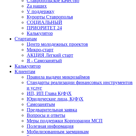
Ставропольское качество
Za наших
V поддержку
Курорты Ставрополья
СОЦИАЛЬНЫЙ
ПРИОРИТЕТ 24
Калькулятор
Стартапам
Центр молодежных проектов
Микро-старт
АКЦИЯ Легкий старт
Я - Самозанятый
Калькулятор
Клиентам
Правила выдачи микрозаймов
Стандарты реализации финансовых инструментов
и услуг
ИП, ИП Глава К(Ф)Х
Юридические лица, К(Ф)Х
Самозанятым
Предварительная заявка
Вопросы и ответы
Меры поддержки Корпорации МСП
Полезная информация
Мобилизованным заемщикам