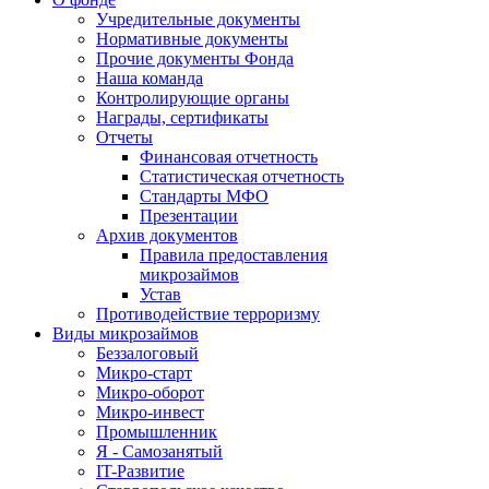
Учредительные документы
Нормативные документы
Прочие документы Фонда
Наша команда
Контролирующие органы
Награды, сертификаты
Отчеты
Финансовая отчетность
Статистическая отчетность
Стандарты МФО
Презентации
Архив документов
Правила предоставления
микрозаймов
Устав
Противодействие терроризму
Виды микрозаймов
Беззалоговый
Микро-старт
Микро-оборот
Микро-инвест
Промышленник
Я - Самозанятый
IT-Развитие