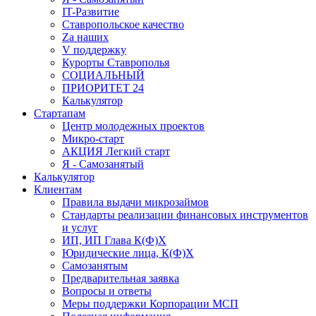
IT-Развитие
Ставропольское качество
Za наших
V поддержку
Курорты Ставрополья
СОЦИАЛЬНЫЙ
ПРИОРИТЕТ 24
Калькулятор
Стартапам
Центр молодежных проектов
Микро-старт
АКЦИЯ Легкий старт
Я - Самозанятый
Калькулятор
Клиентам
Правила выдачи микрозаймов
Стандарты реализации финансовых инструментов
и услуг
ИП, ИП Глава К(Ф)Х
Юридические лица, К(Ф)Х
Самозанятым
Предварительная заявка
Вопросы и ответы
Меры поддержки Корпорации МСП