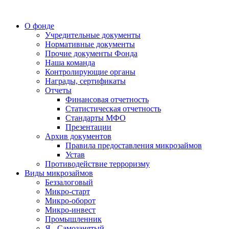
О фонде
Учредительные документы
Нормативные документы
Прочие документы Фонда
Наша команда
Контролирующие органы
Награды, сертификаты
Отчеты
Финансовая отчетность
Статистическая отчетность
Стандарты МФО
Презентации
Архив документов
Правила предоставления микрозаймов
Устав
Противодействие терроризму
Виды микрозаймов
Беззалоговый
Микро-старт
Микро-оборот
Микро-инвест
Промышленник
Я - Самозанятый