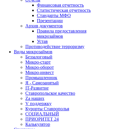
Финансовая отчетность
Статистическая отчетность
Стандарты МФО
Презентации
Архив документов
Правила предоставления
микрозаймов
Устав
Противодействие терроризму
Виды микрозаймов
Беззалоговый
Микро-старт
Микро-оборот
Микро-инвест
Промышленник
Я - Самозанятый
IT-Развитие
Ставропольское качество
Za наших
V поддержку
Курорты Ставрополья
СОЦИАЛЬНЫЙ
ПРИОРИТЕТ 24
Калькулятор