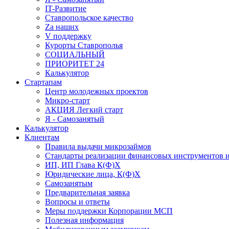
IT-Развитие
Ставропольское качество
Za наших
V поддержку
Курорты Ставрополья
СОЦИАЛЬНЫЙ
ПРИОРИТЕТ 24
Калькулятор
Стартапам
Центр молодежных проектов
Микро-старт
АКЦИЯ Легкий старт
Я - Самозанятый
Калькулятор
Клиентам
Правила выдачи микрозаймов
Стандарты реализации финансовых инструментов и
ИП, ИП Глава К(Ф)Х
Юридические лица, К(Ф)Х
Самозанятым
Предварительная заявка
Вопросы и ответы
Меры поддержки Корпорации МСП
Полезная информация