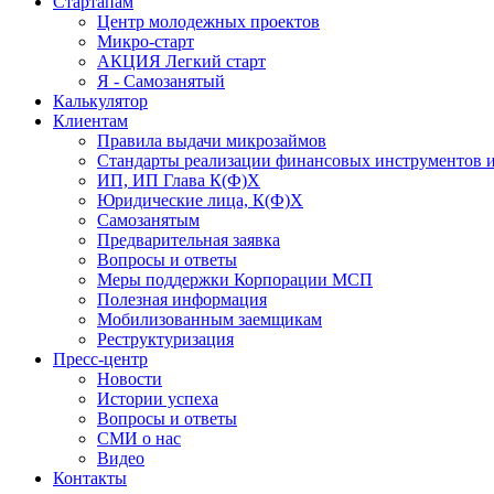
Стартапам
Центр молодежных проектов
Микро-старт
АКЦИЯ Легкий старт
Я - Самозанятый
Калькулятор
Клиентам
Правила выдачи микрозаймов
Стандарты реализации финансовых инструментов и
ИП, ИП Глава К(Ф)Х
Юридические лица, К(Ф)Х
Самозанятым
Предварительная заявка
Вопросы и ответы
Меры поддержки Корпорации МСП
Полезная информация
Мобилизованным заемщикам
Реструктуризация
Пресс-центр
Новости
Истории успеха
Вопросы и ответы
СМИ о нас
Видео
Контакты