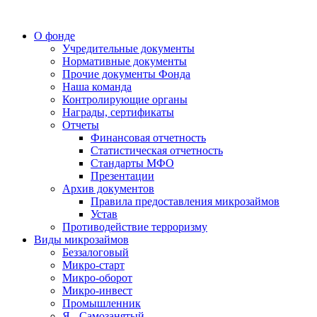
О фонде
Учредительные документы
Нормативные документы
Прочие документы Фонда
Наша команда
Контролирующие органы
Награды, сертификаты
Отчеты
Финансовая отчетность
Статистическая отчетность
Стандарты МФО
Презентации
Архив документов
Правила предоставления микрозаймов
Устав
Противодействие терроризму
Виды микрозаймов
Беззалоговый
Микро-старт
Микро-оборот
Микро-инвест
Промышленник
Я - Самозанятый