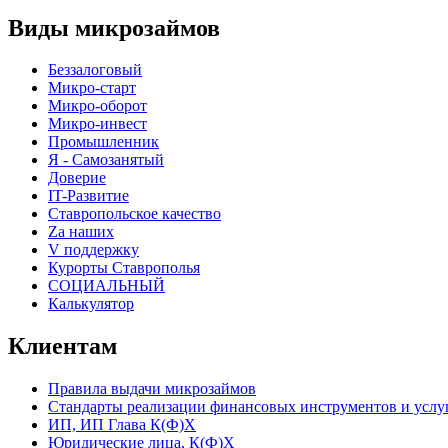
Виды микрозаймов
Беззалоговый
Микро-старт
Микро-оборот
Микро-инвест
Промышленник
Я - Самозанятый
Доверие
IT-Развитие
Ставропольское качество
Za наших
V поддержку
Курорты Ставрополья
СОЦИАЛЬНЫЙ
Калькулятор
Клиентам
Правила выдачи микрозаймов
Стандарты реализации финансовых инструментов и услу
ИП, ИП Глава К(Ф)Х
Юридические лица, К(Ф)Х