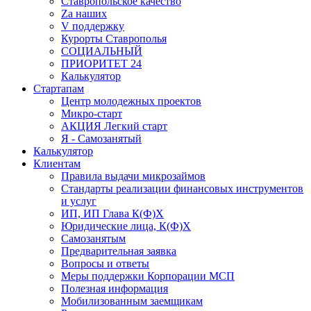
Ставропольское качество
Za наших
V поддержку
Курорты Ставрополья
СОЦИАЛЬНЫЙ
ПРИОРИТЕТ 24
Калькулятор
Стартапам
Центр молодежных проектов
Микро-старт
АКЦИЯ Легкий старт
Я - Самозанятый
Калькулятор
Клиентам
Правила выдачи микрозаймов
Стандарты реализации финансовых инструментов
и услуг
ИП, ИП Глава К(Ф)Х
Юридические лица, К(Ф)Х
Самозанятым
Предварительная заявка
Вопросы и ответы
Меры поддержки Корпорации МСП
Полезная информация
Мобилизованным заемщикам