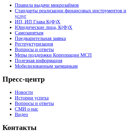
Правила выдачи микрозаймов
Стандарты реализации финансовых инструментов и
услуг
ИП, ИП Глава К(Ф)Х
Юридические лица, К(Ф)Х
Самозанятым
Предварительная заявка
Реструктуризация
Вопросы и ответы
Меры поддержки Корпорации МСП
Полезная информация
Мобилизованным заемщикам
Пресс-центр
Новости
Истории успеха
Вопросы и ответы
СМИ о нас
Видео
Контакты