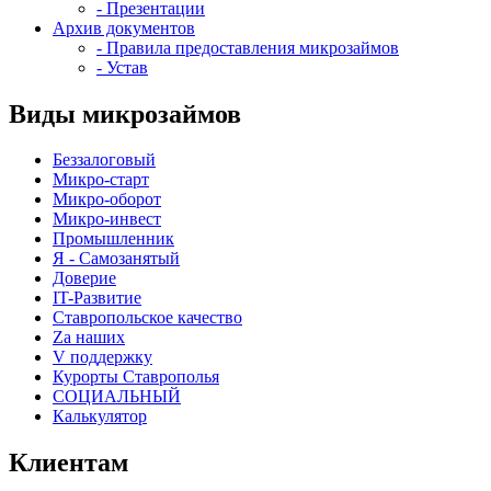
- Презентации
Архив документов
- Правила предоставления микрозаймов
- Устав
Виды микрозаймов
Беззалоговый
Микро-старт
Микро-оборот
Микро-инвест
Промышленник
Я - Самозанятый
Доверие
IT-Развитие
Ставропольское качество
Za наших
V поддержку
Курорты Ставрополья
СОЦИАЛЬНЫЙ
Калькулятор
Клиентам