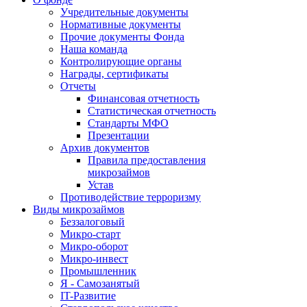
Учредительные документы
Нормативные документы
Прочие документы Фонда
Наша команда
Контролирующие органы
Награды, сертификаты
Отчеты
Финансовая отчетность
Статистическая отчетность
Стандарты МФО
Презентации
Архив документов
Правила предоставления
микрозаймов
Устав
Противодействие терроризму
Виды микрозаймов
Беззалоговый
Микро-старт
Микро-оборот
Микро-инвест
Промышленник
Я - Самозанятый
IT-Развитие