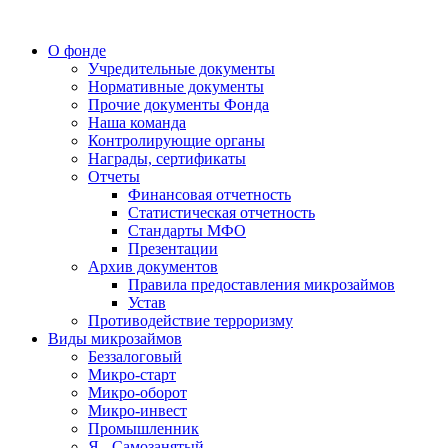
О фонде
Учредительные документы
Нормативные документы
Прочие документы Фонда
Наша команда
Контролирующие органы
Награды, сертификаты
Отчеты
Финансовая отчетность
Статистическая отчетность
Стандарты МФО
Презентации
Архив документов
Правила предоставления микрозаймов
Устав
Противодействие терроризму
Виды микрозаймов
Беззалоговый
Микро-старт
Микро-оборот
Микро-инвест
Промышленник
Я - Самозанятый