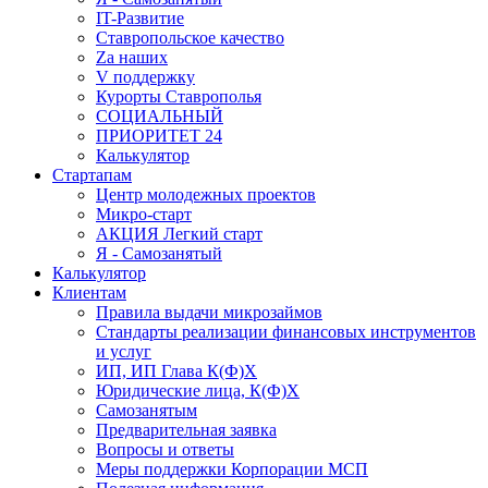
IT-Развитие
Ставропольское качество
Za наших
V поддержку
Курорты Ставрополья
СОЦИАЛЬНЫЙ
ПРИОРИТЕТ 24
Калькулятор
Стартапам
Центр молодежных проектов
Микро-старт
АКЦИЯ Легкий старт
Я - Самозанятый
Калькулятор
Клиентам
Правила выдачи микрозаймов
Стандарты реализации финансовых инструментов
и услуг
ИП, ИП Глава К(Ф)Х
Юридические лица, К(Ф)Х
Самозанятым
Предварительная заявка
Вопросы и ответы
Меры поддержки Корпорации МСП