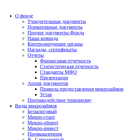
О фонде
Учредительные документы
Нормативные документы
Прочие документы Фонда
Наша команда
Контролирующие органы
Награды, сертификаты
Отчеты
Финансовая отчетность
Статистическая отчетность
Стандарты МФО
Презентации
Архив документов
Правила предоставления микрозаймов
Устав
Противодействие терроризму
Виды микрозаймов
Беззалоговый
Микро-старт
Микро-оборот
Микро-инвест
Промышленник
Я - Самозанятый