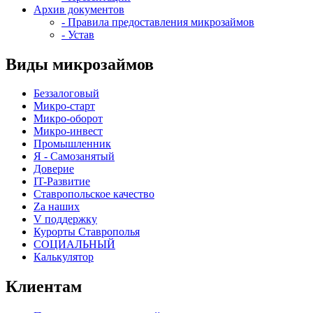
Архив документов
- Правила предоставления микрозаймов
- Устав
Виды микрозаймов
Беззалоговый
Микро-старт
Микро-оборот
Микро-инвест
Промышленник
Я - Самозанятый
Доверие
IT-Развитие
Ставропольское качество
Za наших
V поддержку
Курорты Ставрополья
СОЦИАЛЬНЫЙ
Калькулятор
Клиентам