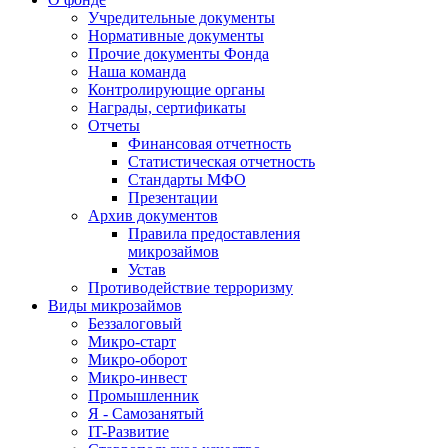
Учредительные документы
Нормативные документы
Прочие документы Фонда
Наша команда
Контролирующие органы
Награды, сертификаты
Отчеты
Финансовая отчетность
Статистическая отчетность
Стандарты МФО
Презентации
Архив документов
Правила предоставления
микрозаймов
Устав
Противодействие терроризму
Виды микрозаймов
Беззалоговый
Микро-старт
Микро-оборот
Микро-инвест
Промышленник
Я - Самозанятый
IT-Развитие