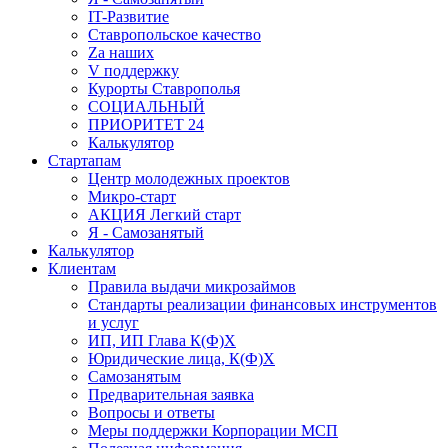
IT-Развитие
Ставропольское качество
Za наших
V поддержку
Курорты Ставрополья
СОЦИАЛЬНЫЙ
ПРИОРИТЕТ 24
Калькулятор
Стартапам
Центр молодежных проектов
Микро-старт
АКЦИЯ Легкий старт
Я - Самозанятый
Калькулятор
Клиентам
Правила выдачи микрозаймов
Стандарты реализации финансовых инструментов
и услуг
ИП, ИП Глава К(Ф)Х
Юридические лица, К(Ф)Х
Самозанятым
Предварительная заявка
Вопросы и ответы
Меры поддержки Корпорации МСП