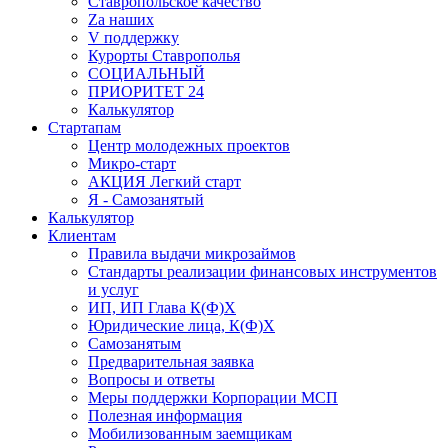
Ставропольское качество
Za наших
V поддержку
Курорты Ставрополья
СОЦИАЛЬНЫЙ
ПРИОРИТЕТ 24
Калькулятор
Стартапам
Центр молодежных проектов
Микро-старт
АКЦИЯ Легкий старт
Я - Самозанятый
Калькулятор
Клиентам
Правила выдачи микрозаймов
Стандарты реализации финансовых инструментов
и услуг
ИП, ИП Глава К(Ф)Х
Юридические лица, К(Ф)Х
Самозанятым
Предварительная заявка
Вопросы и ответы
Меры поддержки Корпорации МСП
Полезная информация
Мобилизованным заемщикам