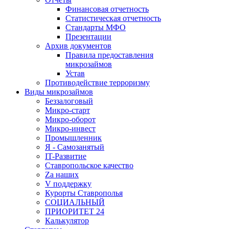
Финансовая отчетность
Статистическая отчетность
Стандарты МФО
Презентации
Архив документов
Правила предоставления
микрозаймов
Устав
Противодействие терроризму
Виды микрозаймов
Беззалоговый
Микро-старт
Микро-оборот
Микро-инвест
Промышленник
Я - Самозанятый
IT-Развитие
Ставропольское качество
Za наших
V поддержку
Курорты Ставрополья
СОЦИАЛЬНЫЙ
ПРИОРИТЕТ 24
Калькулятор