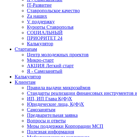
IT-Развитие
Ставропольское качество
Za наших
V поддержку
Курорты Ставрополья
СОЦИАЛЬНЫЙ
ПРИОРИТЕТ 24
Калькулятор
Стартапам
Центр молодежных проектов
Микро-старт
АКЦИЯ Легкий старт
Я - Самозанятый
Калькулятор
Клиентам
Правила выдачи микрозаймов
Стандарты реализации финансовых инструментов и
ИП, ИП Глава К(Ф)Х
Юридические лица, К(Ф)Х
Самозанятым
Предварительная заявка
Вопросы и ответы
Меры поддержки Корпорации МСП
Полезная информация