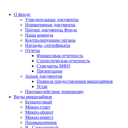
О фонде
Учредительные документы
Нормативные документы
Прочие документы Фонда
Наша команда
Контролирующие органы
Награды, сертификаты
Отчеты
Финансовая отчетность
Статистическая отчетность
Стандарты МФО
Презентации
Архив документов
Правила предоставления микрозаймов
Устав
Противодействие терроризму
Виды микрозаймов
Беззалоговый
Микро-старт
Микро-оборот
Микро-инвест
Промышленник
Я - Самозанятый