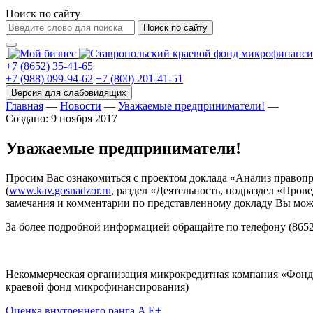
Поиск по сайту
Поиск по сайту
+7 (8652) 35-41-65
+7 (988) 099-94-62
+7 (800) 201-41-51
Главная
—
Новости
—
Уважаемые предприниматели!
—
Создано: 9 ноября 2017
Уважаемые предприниматели!
Просим Вас ознакомиться с проектом доклада «Анализ правопри
(
www.kav.gosnadzor.ru
, раздел «Деятельность, подраздел «Про
замечания и комментарии по представленному докладу Вы мож
За более подробной информацией обращайте по телефону (8652
Некоммерческая организация микрокредитная компания «Фонд
краевой фонд микрофинансирования)
Оценка внутреннего ранга A E+