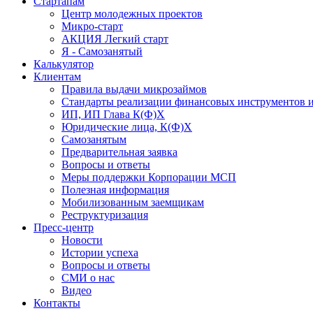
Стартапам
Центр молодежных проектов
Микро-старт
АКЦИЯ Легкий старт
Я - Самозанятый
Калькулятор
Клиентам
Правила выдачи микрозаймов
Стандарты реализации финансовых инструментов и
ИП, ИП Глава К(Ф)Х
Юридические лица, К(Ф)Х
Самозанятым
Предварительная заявка
Вопросы и ответы
Меры поддержки Корпорации МСП
Полезная информация
Мобилизованным заемщикам
Реструктуризация
Пресс-центр
Новости
Истории успеха
Вопросы и ответы
СМИ о нас
Видео
Контакты