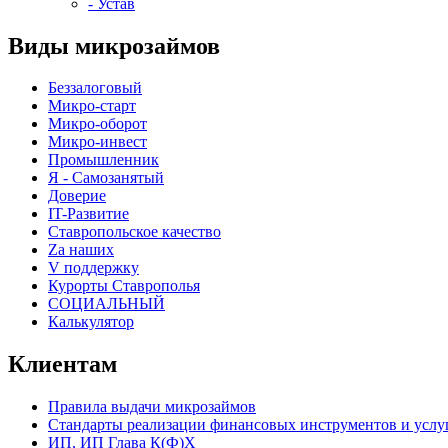
- Устав
Виды микрозаймов
Беззалоговый
Микро-старт
Микро-оборот
Микро-инвест
Промышленник
Я - Самозанятый
Доверие
IT-Развитие
Ставропольское качество
Za наших
V поддержку
Курорты Ставрополья
СОЦИАЛЬНЫЙ
Калькулятор
Клиентам
Правила выдачи микрозаймов
Стандарты реализации финансовых инструментов и услу
ИП, ИП Глава К(Ф)Х