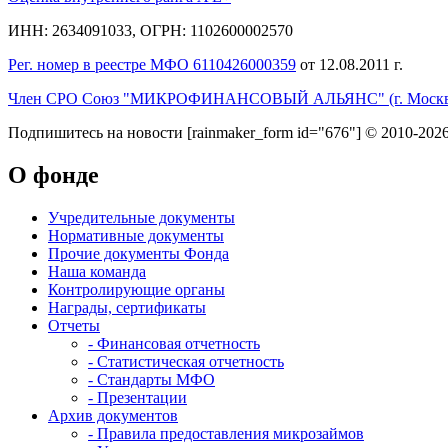
ИНН: 2634091033, ОГРН: 1102600002570
Рег. номер в реестре МФО 6110426000359
от 12.08.2011 г.
Член СРО Союз "МИКРОФИНАНСОВЫЙ АЛЬЯНС" (г. Москв
Подпишитесь на новости
[rainmaker_form id="676"]
© 2010-2026
О фонде
Учредительные документы
Нормативные документы
Прочие документы Фонда
Наша команда
Контролирующие органы
Награды, сертификаты
Отчеты
- Финансовая отчетность
- Статистическая отчетность
- Стандарты МФО
- Презентации
Архив документов
- Правила предоставления микрозаймов