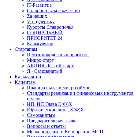
IT-Развитие
Ставропольское качество
Za наших
V поддержку
Курорты Ставрополья
СОЦИАЛЬНЫЙ
ПРИОРИТЕТ 24
Калькулятор
Стартапам
Центр молодежных проектов
Микро-старт
АКЦИЯ Легкий старт
Я - Самозанятый
Калькулятор
Клиентам
Правила выдачи микрозаймов
Стандарты реализации финансовых инструментов
и услуг
ИП, ИП Глава К(Ф)Х
Юридические лица, К(Ф)Х
Самозанятым
Предварительная заявка
Вопросы и ответы
Меры поддержки Корпорации МСП