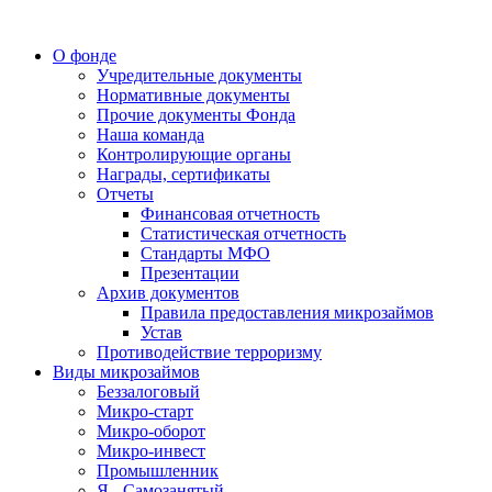
О фонде
Учредительные документы
Нормативные документы
Прочие документы Фонда
Наша команда
Контролирующие органы
Награды, сертификаты
Отчеты
Финансовая отчетность
Статистическая отчетность
Стандарты МФО
Презентации
Архив документов
Правила предоставления микрозаймов
Устав
Противодействие терроризму
Виды микрозаймов
Беззалоговый
Микро-старт
Микро-оборот
Микро-инвест
Промышленник
Я - Самозанятый