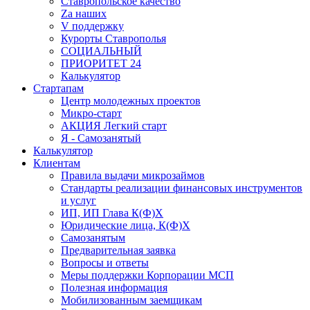
Ставропольское качество
Za наших
V поддержку
Курорты Ставрополья
СОЦИАЛЬНЫЙ
ПРИОРИТЕТ 24
Калькулятор
Стартапам
Центр молодежных проектов
Микро-старт
АКЦИЯ Легкий старт
Я - Самозанятый
Калькулятор
Клиентам
Правила выдачи микрозаймов
Стандарты реализации финансовых инструментов
и услуг
ИП, ИП Глава К(Ф)Х
Юридические лица, К(Ф)Х
Самозанятым
Предварительная заявка
Вопросы и ответы
Меры поддержки Корпорации МСП
Полезная информация
Мобилизованным заемщикам