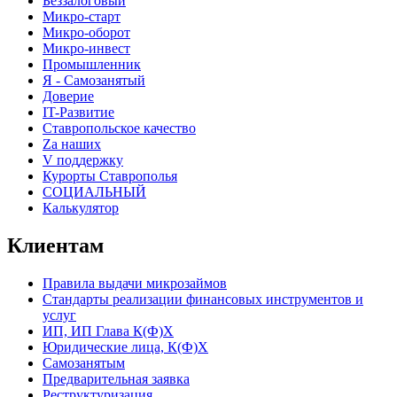
Беззалоговый
Микро-старт
Микро-оборот
Микро-инвест
Промышленник
Я - Самозанятый
Доверие
IT-Развитие
Ставропольское качество
Za наших
V поддержку
Курорты Ставрополья
СОЦИАЛЬНЫЙ
Калькулятор
Клиентам
Правила выдачи микрозаймов
Стандарты реализации финансовых инструментов и
услуг
ИП, ИП Глава К(Ф)Х
Юридические лица, К(Ф)Х
Самозанятым
Предварительная заявка
Реструктуризация