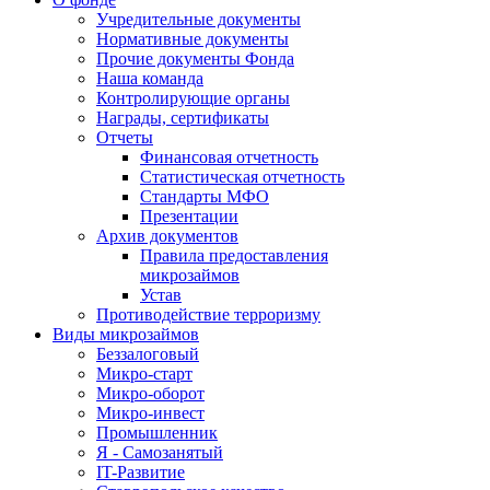
Учредительные документы
Нормативные документы
Прочие документы Фонда
Наша команда
Контролирующие органы
Награды, сертификаты
Отчеты
Финансовая отчетность
Статистическая отчетность
Стандарты МФО
Презентации
Архив документов
Правила предоставления
микрозаймов
Устав
Противодействие терроризму
Виды микрозаймов
Беззалоговый
Микро-старт
Микро-оборот
Микро-инвест
Промышленник
Я - Самозанятый
IT-Развитие