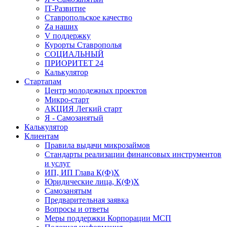
IT-Развитие
Ставропольское качество
Za наших
V поддержку
Курорты Ставрополья
СОЦИАЛЬНЫЙ
ПРИОРИТЕТ 24
Калькулятор
Стартапам
Центр молодежных проектов
Микро-старт
АКЦИЯ Легкий старт
Я - Самозанятый
Калькулятор
Клиентам
Правила выдачи микрозаймов
Стандарты реализации финансовых инструментов
и услуг
ИП, ИП Глава К(Ф)Х
Юридические лица, К(Ф)Х
Самозанятым
Предварительная заявка
Вопросы и ответы
Меры поддержки Корпорации МСП