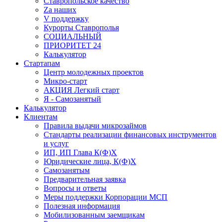
Ставропольское качество
Za наших
V поддержку
Курорты Ставрополья
СОЦИАЛЬНЫЙ
ПРИОРИТЕТ 24
Калькулятор
Стартапам
Центр молодежных проектов
Микро-старт
АКЦИЯ Легкий старт
Я - Самозанятый
Калькулятор
Клиентам
Правила выдачи микрозаймов
Стандарты реализации финансовых инструментов
и услуг
ИП, ИП Глава К(Ф)Х
Юридические лица, К(Ф)Х
Самозанятым
Предварительная заявка
Вопросы и ответы
Меры поддержки Корпорации МСП
Полезная информация
Мобилизованным заемщикам