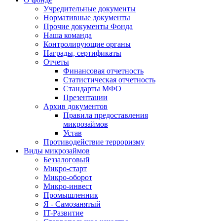
Учредительные документы
Нормативные документы
Прочие документы Фонда
Наша команда
Контролирующие органы
Награды, сертификаты
Отчеты
Финансовая отчетность
Статистическая отчетность
Стандарты МФО
Презентации
Архив документов
Правила предоставления
микрозаймов
Устав
Противодействие терроризму
Виды микрозаймов
Беззалоговый
Микро-старт
Микро-оборот
Микро-инвест
Промышленник
Я - Самозанятый
IT-Развитие