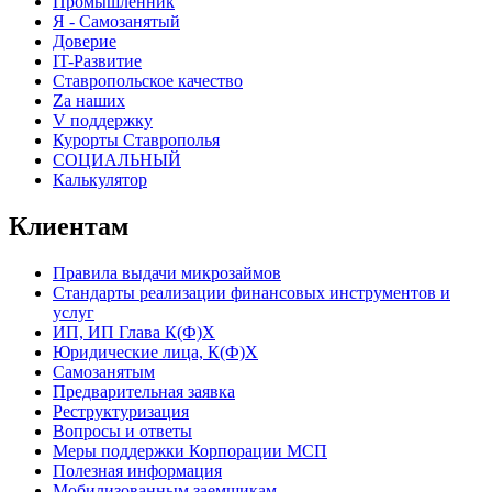
Промышленник
Я - Самозанятый
Доверие
IT-Развитие
Ставропольское качество
Za наших
V поддержку
Курорты Ставрополья
СОЦИАЛЬНЫЙ
Калькулятор
Клиентам
Правила выдачи микрозаймов
Стандарты реализации финансовых инструментов и
услуг
ИП, ИП Глава К(Ф)Х
Юридические лица, К(Ф)Х
Самозанятым
Предварительная заявка
Реструктуризация
Вопросы и ответы
Меры поддержки Корпорации МСП
Полезная информация
Мобилизованным заемщикам