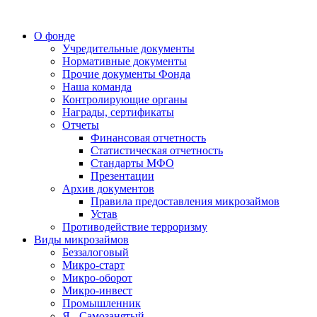
О фонде
Учредительные документы
Нормативные документы
Прочие документы Фонда
Наша команда
Контролирующие органы
Награды, сертификаты
Отчеты
Финансовая отчетность
Статистическая отчетность
Стандарты МФО
Презентации
Архив документов
Правила предоставления микрозаймов
Устав
Противодействие терроризму
Виды микрозаймов
Беззалоговый
Микро-старт
Микро-оборот
Микро-инвест
Промышленник
Я - Самозанятый