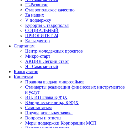
IT-Развитие
Ставропольское качество
Za наших
V поддержку
Курорты Ставрополья
СОЦИАЛЬНЫЙ
ПРИОРИТЕТ 24
Калькулятор
Стартапам
Центр молодежных проектов
Микро-старт
АКЦИЯ Легкий старт
Я - Самозанятый
Калькулятор
Клиентам
Правила выдачи микрозаймов
Стандарты реализации финансовых инструментов
и услуг
ИП, ИП Глава К(Ф)Х
Юридические лица, К(Ф)Х
Самозанятым
Предварительная заявка
Вопросы и ответы
Меры поддержки Корпорации МСП