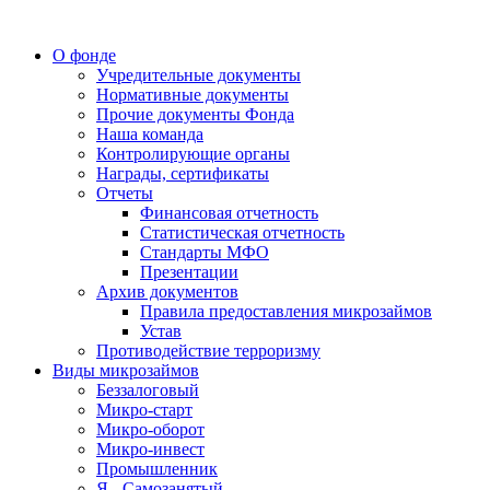
О фонде
Учредительные документы
Нормативные документы
Прочие документы Фонда
Наша команда
Контролирующие органы
Награды, сертификаты
Отчеты
Финансовая отчетность
Статистическая отчетность
Стандарты МФО
Презентации
Архив документов
Правила предоставления микрозаймов
Устав
Противодействие терроризму
Виды микрозаймов
Беззалоговый
Микро-старт
Микро-оборот
Микро-инвест
Промышленник
Я - Самозанятый