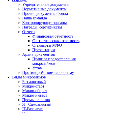
Учредительные документы
Нормативные документы
Прочие документы Фонда
Наша команда
Контролирующие органы
Награды, сертификаты
Отчеты
Финансовая отчетность
Статистическая отчетность
Стандарты МФО
Презентации
Архив документов
Правила предоставления
микрозаймов
Устав
Противодействие терроризму
Виды микрозаймов
Беззалоговый
Микро-старт
Микро-оборот
Микро-инвест
Промышленник
Я - Самозанятый
IT-Развитие