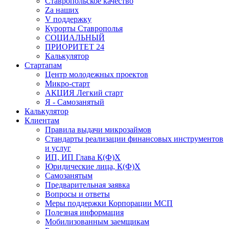
Ставропольское качество
Za наших
V поддержку
Курорты Ставрополья
СОЦИАЛЬНЫЙ
ПРИОРИТЕТ 24
Калькулятор
Стартапам
Центр молодежных проектов
Микро-старт
АКЦИЯ Легкий старт
Я - Самозанятый
Калькулятор
Клиентам
Правила выдачи микрозаймов
Стандарты реализации финансовых инструментов
и услуг
ИП, ИП Глава К(Ф)Х
Юридические лица, К(Ф)Х
Самозанятым
Предварительная заявка
Вопросы и ответы
Меры поддержки Корпорации МСП
Полезная информация
Мобилизованным заемщикам