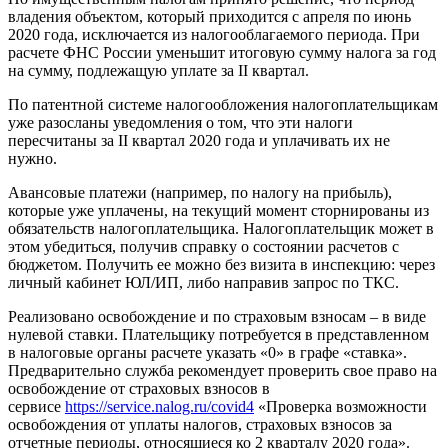
владения объектом, который приходится с апреля по июнь
2020 года, исключается из налогооблагаемого периода. При
расчете ФНС России уменьшит итоговую сумму налога за год
на сумму, подлежащую уплате за II квартал.
По патентной системе налогообложения налогоплательщикам
уже разосланы уведомления о том, что эти налоги
пересчитаны за II квартал 2020 года и уплачивать их не
нужно.
Авансовые платежи (например, по налогу на прибыль),
которые уже уплачены, на текущий момент сторнированы из
обязательств налогоплательщика. Налогоплательщик может в
этом убедиться, получив справку о состоянии расчетов с
бюджетом. Получить ее можно без визита в инспекцию: через
личный кабинет ЮЛ/ИП, либо направив запрос по ТКС.
Реализовано освобождение и по страховым взносам – в виде
нулевой ставки. Плательщику потребуется в представленном
в налоговые органы расчете указать «0» в графе «ставка».
Предварительно служба рекомендует проверить свое право на
освобождение от страховых взносов в
сервисе
https://service.nalog.ru/covid4
«Проверка возможности
освобождения от уплаты налогов, страховых взносов за
отчетные периоды, относящиеся ко 2 кварталу 2020 года».