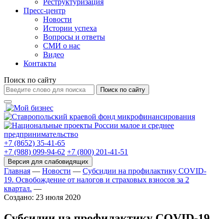
Реструктуризация
Пресс-центр
Новости
Истории успеха
Вопросы и ответы
СМИ о нас
Видео
Контакты
Поиск по сайту
Поиск по сайту
+7 (8652) 35-41-65
+7 (988) 099-94-62
+7 (800) 201-41-51
Главная
—
Новости
—
Субсидии на профилактику COVID-
19. Освобождение от налогов и страховых взносов за 2
квартал.
—
Создано: 23 июля 2020
Субсидии на профилактику COVID-19.