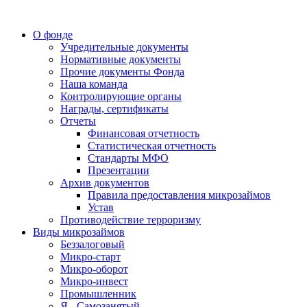
О фонде
Учредительные документы
Нормативные документы
Прочие документы Фонда
Наша команда
Контролирующие органы
Награды, сертификаты
Отчеты
Финансовая отчетность
Статистическая отчетность
Стандарты МФО
Презентации
Архив документов
Правила предоставления микрозаймов
Устав
Противодействие терроризму
Виды микрозаймов
Беззалоговый
Микро-старт
Микро-оборот
Микро-инвест
Промышленник
Я - Самозанятый