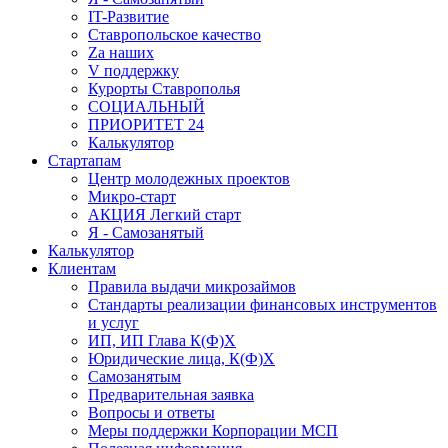
IT-Развитие
Ставропольское качество
Za наших
V поддержку
Курорты Ставрополья
СОЦИАЛЬНЫЙ
ПРИОРИТЕТ 24
Калькулятор
Стартапам
Центр молодежных проектов
Микро-старт
АКЦИЯ Легкий старт
Я - Самозанятый
Калькулятор
Клиентам
Правила выдачи микрозаймов
Стандарты реализации финансовых инструментов
и услуг
ИП, ИП Глава К(Ф)Х
Юридические лица, К(Ф)Х
Самозанятым
Предварительная заявка
Вопросы и ответы
Меры поддержки Корпорации МСП