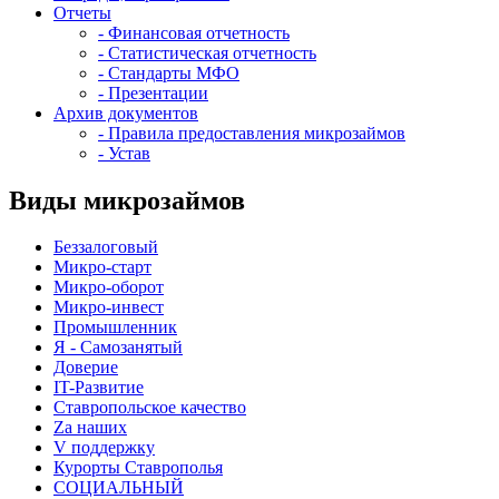
Отчеты
- Финансовая отчетность
- Статистическая отчетность
- Стандарты МФО
- Презентации
Архив документов
- Правила предоставления микрозаймов
- Устав
Виды микрозаймов
Беззалоговый
Микро-старт
Микро-оборот
Микро-инвест
Промышленник
Я - Самозанятый
Доверие
IT-Развитие
Ставропольское качество
Za наших
V поддержку
Курорты Ставрополья
СОЦИАЛЬНЫЙ