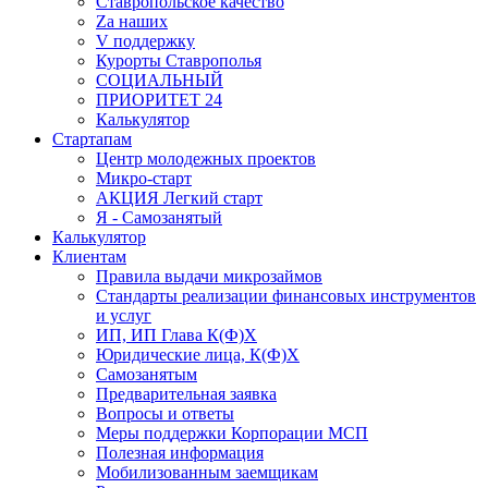
Ставропольское качество
Za наших
V поддержку
Курорты Ставрополья
СОЦИАЛЬНЫЙ
ПРИОРИТЕТ 24
Калькулятор
Стартапам
Центр молодежных проектов
Микро-старт
АКЦИЯ Легкий старт
Я - Самозанятый
Калькулятор
Клиентам
Правила выдачи микрозаймов
Стандарты реализации финансовых инструментов
и услуг
ИП, ИП Глава К(Ф)Х
Юридические лица, К(Ф)Х
Самозанятым
Предварительная заявка
Вопросы и ответы
Меры поддержки Корпорации МСП
Полезная информация
Мобилизованным заемщикам