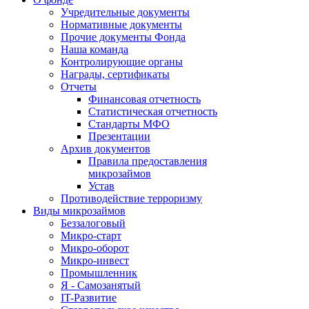
Учредительные документы
Нормативные документы
Прочие документы Фонда
Наша команда
Контролирующие органы
Награды, сертификаты
Отчеты
Финансовая отчетность
Статистическая отчетность
Стандарты МФО
Презентации
Архив документов
Правила предоставления
микрозаймов
Устав
Противодействие терроризму
Виды микрозаймов
Беззалоговый
Микро-старт
Микро-оборот
Микро-инвест
Промышленник
Я - Самозанятый
IT-Развитие