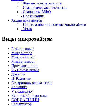
- Финансовая отчетность
- Статистическая отчетность
- Стандарты МФО
- Презентации
Архив документов
- Правила предоставления микрозаймов
- Устав
Виды микрозаймов
Беззалоговый
Микро-старт
Микро-оборот
Микро-инвест
Промышленник
Я - Самозанятый
Доверие
IT-Развитие
Ставропольское качество
Za наших
V поддержку
Курорты Ставрополья
СОЦИАЛЬНЫЙ
Калькулятор