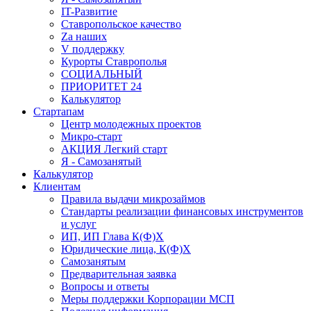
IT-Развитие
Ставропольское качество
Za наших
V поддержку
Курорты Ставрополья
СОЦИАЛЬНЫЙ
ПРИОРИТЕТ 24
Калькулятор
Стартапам
Центр молодежных проектов
Микро-старт
АКЦИЯ Легкий старт
Я - Самозанятый
Калькулятор
Клиентам
Правила выдачи микрозаймов
Стандарты реализации финансовых инструментов
и услуг
ИП, ИП Глава К(Ф)Х
Юридические лица, К(Ф)Х
Самозанятым
Предварительная заявка
Вопросы и ответы
Меры поддержки Корпорации МСП