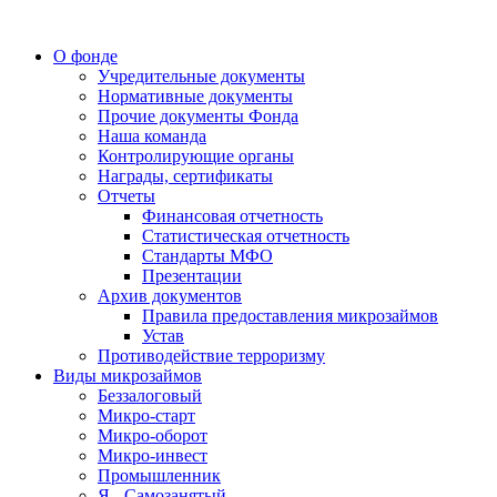
О фонде
Учредительные документы
Нормативные документы
Прочие документы Фонда
Наша команда
Контролирующие органы
Награды, сертификаты
Отчеты
Финансовая отчетность
Статистическая отчетность
Стандарты МФО
Презентации
Архив документов
Правила предоставления микрозаймов
Устав
Противодействие терроризму
Виды микрозаймов
Беззалоговый
Микро-старт
Микро-оборот
Микро-инвест
Промышленник
Я - Самозанятый