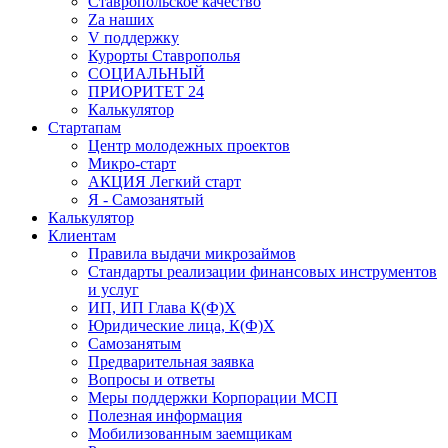
Ставропольское качество
Za наших
V поддержку
Курорты Ставрополья
СОЦИАЛЬНЫЙ
ПРИОРИТЕТ 24
Калькулятор
Стартапам
Центр молодежных проектов
Микро-старт
АКЦИЯ Легкий старт
Я - Самозанятый
Калькулятор
Клиентам
Правила выдачи микрозаймов
Стандарты реализации финансовых инструментов
и услуг
ИП, ИП Глава К(Ф)Х
Юридические лица, К(Ф)Х
Самозанятым
Предварительная заявка
Вопросы и ответы
Меры поддержки Корпорации МСП
Полезная информация
Мобилизованным заемщикам