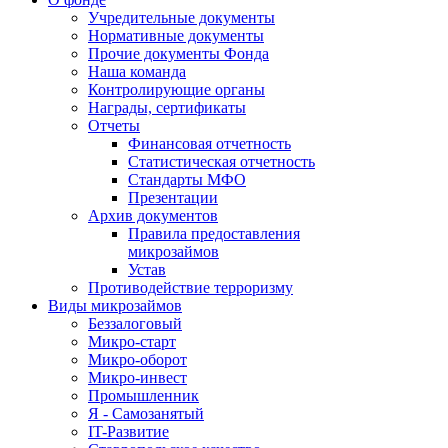
Учредительные документы
Нормативные документы
Прочие документы Фонда
Наша команда
Контролирующие органы
Награды, сертификаты
Отчеты
Финансовая отчетность
Статистическая отчетность
Стандарты МФО
Презентации
Архив документов
Правила предоставления
микрозаймов
Устав
Противодействие терроризму
Виды микрозаймов
Беззалоговый
Микро-старт
Микро-оборот
Микро-инвест
Промышленник
Я - Самозанятый
IT-Развитие