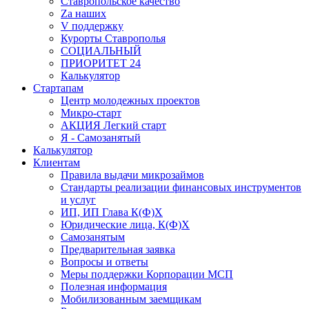
Ставропольское качество
Za наших
V поддержку
Курорты Ставрополья
СОЦИАЛЬНЫЙ
ПРИОРИТЕТ 24
Калькулятор
Стартапам
Центр молодежных проектов
Микро-старт
АКЦИЯ Легкий старт
Я - Самозанятый
Калькулятор
Клиентам
Правила выдачи микрозаймов
Стандарты реализации финансовых инструментов
и услуг
ИП, ИП Глава К(Ф)Х
Юридические лица, К(Ф)Х
Самозанятым
Предварительная заявка
Вопросы и ответы
Меры поддержки Корпорации МСП
Полезная информация
Мобилизованным заемщикам