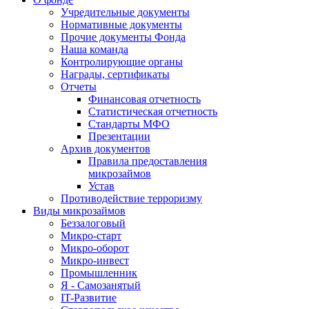
Учредительные документы
Нормативные документы
Прочие документы Фонда
Наша команда
Контролирующие органы
Награды, сертификаты
Отчеты
Финансовая отчетность
Статистическая отчетность
Стандарты МФО
Презентации
Архив документов
Правила предоставления
микрозаймов
Устав
Противодействие терроризму
Виды микрозаймов
Беззалоговый
Микро-старт
Микро-оборот
Микро-инвест
Промышленник
Я - Самозанятый
IT-Развитие