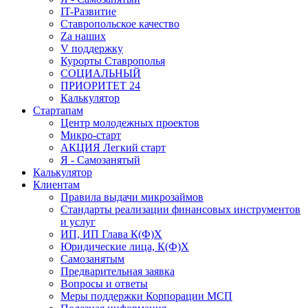
IT-Развитие
Ставропольское качество
Za наших
V поддержку
Курорты Ставрополья
СОЦИАЛЬНЫЙ
ПРИОРИТЕТ 24
Калькулятор
Стартапам
Центр молодежных проектов
Микро-старт
АКЦИЯ Легкий старт
Я - Самозанятый
Калькулятор
Клиентам
Правила выдачи микрозаймов
Стандарты реализации финансовых инструментов
и услуг
ИП, ИП Глава К(Ф)Х
Юридические лица, К(Ф)Х
Самозанятым
Предварительная заявка
Вопросы и ответы
Меры поддержки Корпорации МСП