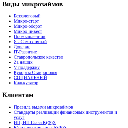
Виды микрозаймов
Беззалоговый
Микро-старт
Микро-оборот
Микро-инвест
Промышленник
Я - Самозанятый
Доверие
IT-Развитие
Ставропольское качество
Za наших
V поддержку
Курорты Ставрополья
СОЦИАЛЬНЫЙ
Калькулятор
Клиентам
Правила выдачи микрозаймов
Стандарты реализации финансовых инструментов и
услуг
ИП, ИП Глава К(Ф)Х
Юридические лица, К(Ф)Х