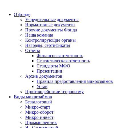
О фонде
Учредительные документы
Нормативные документы
Прочие документы Фонда
Наша команда
Контролирующие органы
Награды, сертификаты
Отчеты
Финансовая отчетность
Статистическая отчетность
Стандарты МФО
Презентации
Архив документов
Правила предоставления микрозаймов
Устав
Противодействие терроризму
Виды микрозаймов
Беззалоговый
Микро-старт
Микро-оборот
Микро-инвест
Промышленник
Я - Самозанятый