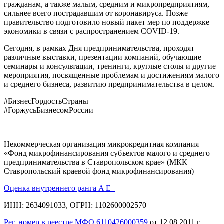
гражданам, а также малым, средним и микропредприятиям,
сильнее всего пострадавшим от коронавируса. Позже
правительство подготовило новый пакет мер по поддержке
экономики в связи с распространением COVID-19.
Сегодня, в рамках Дня предпринимательства, проходят
различные выставки, презентации компаний, обучающие
семинары и консультации, тренинги, круглые столы и другие
мероприятия, посвященные проблемам и достижениям малого
и среднего бизнеса, развитию предпринимательства в целом.
#БизнесГордостьСтраны
#ГоржусьБизнесомРоссии
Некоммерческая организация микрокредитная компания
«Фонд микрофинансирования субъектов малого и среднего
предпринимательства в Ставропольском крае» (МКК
Ставропольский краевой фонд микрофинансирования)
Оценка внутреннего ранга A E+
ИНН: 2634091033, ОГРН: 1102600002570
Рег. номер в реестре МФО 6110426000359
от 12.08.2011 г.