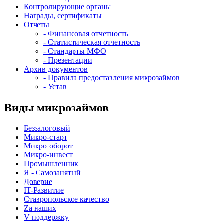
Контролирующие органы
Награды, сертификаты
Отчеты
- Финансовая отчетность
- Статистическая отчетность
- Стандарты МФО
- Презентации
Архив документов
- Правила предоставления микрозаймов
- Устав
Виды микрозаймов
Беззалоговый
Микро-старт
Микро-оборот
Микро-инвест
Промышленник
Я - Самозанятый
Доверие
IT-Развитие
Ставропольское качество
Za наших
V поддержку