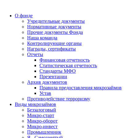
О фонде
Учредительные документы
Нормативные документы
Прочие документы Фонда
Наша команда
Контролирующие органы
Награды, сертификаты
Отчеты
Финансовая отчетность
Статистическая отчетность
Стандарты МФО
Презентации
Архив документов
Правила предоставления микрозаймов
Устав
Противодействие терроризму
Виды микрозаймов
Беззалоговый
Микро-старт
Микро-оборот
Микро-инвест
Промышленник
Я - Самозанятый