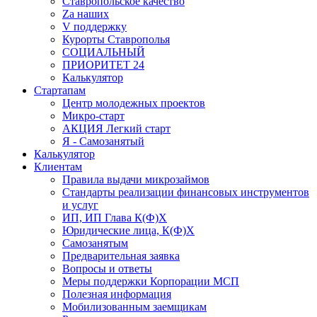
Ставропольское качество
Za наших
V поддержку
Курорты Ставрополья
СОЦИАЛЬНЫЙ
ПРИОРИТЕТ 24
Калькулятор
Стартапам
Центр молодежных проектов
Микро-старт
АКЦИЯ Легкий старт
Я - Самозанятый
Калькулятор
Клиентам
Правила выдачи микрозаймов
Стандарты реализации финансовых инструментов
и услуг
ИП, ИП Глава К(Ф)Х
Юридические лица, К(Ф)Х
Самозанятым
Предварительная заявка
Вопросы и ответы
Меры поддержки Корпорации МСП
Полезная информация
Мобилизованным заемщикам