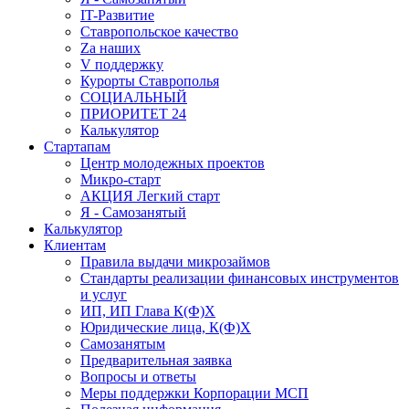
IT-Развитие
Ставропольское качество
Za наших
V поддержку
Курорты Ставрополья
СОЦИАЛЬНЫЙ
ПРИОРИТЕТ 24
Калькулятор
Стартапам
Центр молодежных проектов
Микро-старт
АКЦИЯ Легкий старт
Я - Самозанятый
Калькулятор
Клиентам
Правила выдачи микрозаймов
Стандарты реализации финансовых инструментов
и услуг
ИП, ИП Глава К(Ф)Х
Юридические лица, К(Ф)Х
Самозанятым
Предварительная заявка
Вопросы и ответы
Меры поддержки Корпорации МСП