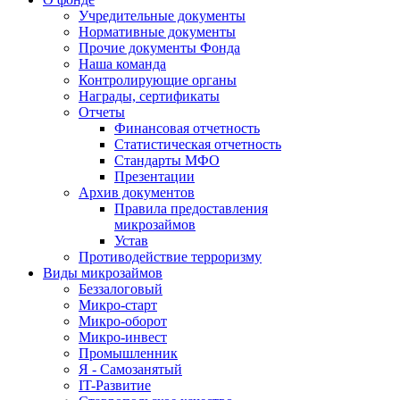
Учредительные документы
Нормативные документы
Прочие документы Фонда
Наша команда
Контролирующие органы
Награды, сертификаты
Отчеты
Финансовая отчетность
Статистическая отчетность
Стандарты МФО
Презентации
Архив документов
Правила предоставления
микрозаймов
Устав
Противодействие терроризму
Виды микрозаймов
Беззалоговый
Микро-старт
Микро-оборот
Микро-инвест
Промышленник
Я - Самозанятый
IT-Развитие