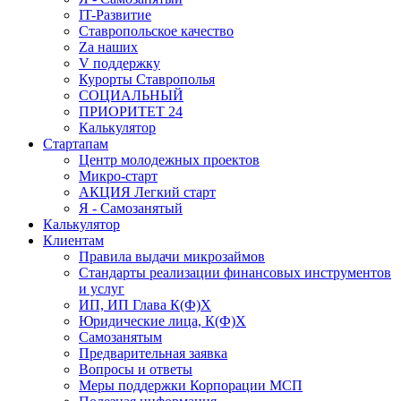
IT-Развитие
Ставропольское качество
Za наших
V поддержку
Курорты Ставрополья
СОЦИАЛЬНЫЙ
ПРИОРИТЕТ 24
Калькулятор
Стартапам
Центр молодежных проектов
Микро-старт
АКЦИЯ Легкий старт
Я - Самозанятый
Калькулятор
Клиентам
Правила выдачи микрозаймов
Стандарты реализации финансовых инструментов
и услуг
ИП, ИП Глава К(Ф)Х
Юридические лица, К(Ф)Х
Самозанятым
Предварительная заявка
Вопросы и ответы
Меры поддержки Корпорации МСП