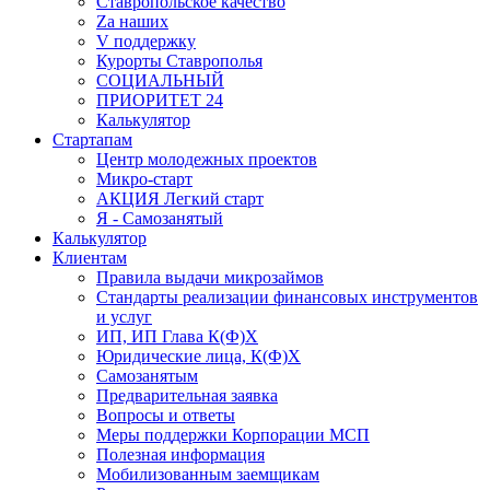
Ставропольское качество
Za наших
V поддержку
Курорты Ставрополья
СОЦИАЛЬНЫЙ
ПРИОРИТЕТ 24
Калькулятор
Стартапам
Центр молодежных проектов
Микро-старт
АКЦИЯ Легкий старт
Я - Самозанятый
Калькулятор
Клиентам
Правила выдачи микрозаймов
Стандарты реализации финансовых инструментов
и услуг
ИП, ИП Глава К(Ф)Х
Юридические лица, К(Ф)Х
Самозанятым
Предварительная заявка
Вопросы и ответы
Меры поддержки Корпорации МСП
Полезная информация
Мобилизованным заемщикам