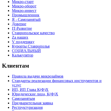
Микро-старт
Микро-оборот
Микро-инвест
Промышленник
Я - Самозанятый
Доверие
IT-Развитие
Ставропольское качество
Za наших
V поддержку
Курорты Ставрополья
СОЦИАЛЬНЫЙ
Калькулятор
Клиентам
Правила выдачи микрозаймов
Стандарты реализации финансовых инструментов и
услуг
ИП, ИП Глава К(Ф)Х
Юридические лица, К(Ф)Х
Самозанятым
Предварительная заявка
Реструктуризация