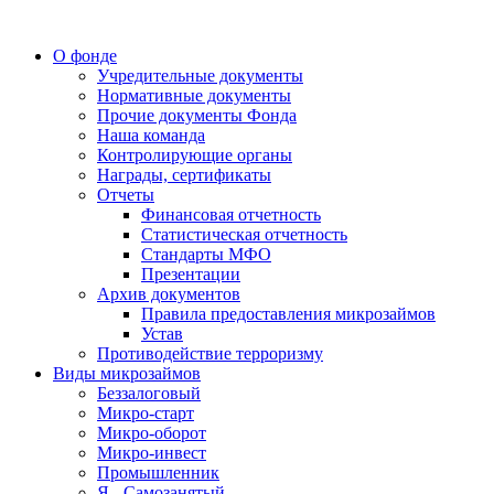
О фонде
Учредительные документы
Нормативные документы
Прочие документы Фонда
Наша команда
Контролирующие органы
Награды, сертификаты
Отчеты
Финансовая отчетность
Статистическая отчетность
Стандарты МФО
Презентации
Архив документов
Правила предоставления микрозаймов
Устав
Противодействие терроризму
Виды микрозаймов
Беззалоговый
Микро-старт
Микро-оборот
Микро-инвест
Промышленник
Я - Самозанятый