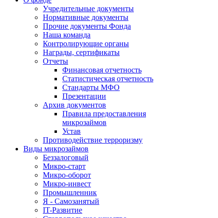
Учредительные документы
Нормативные документы
Прочие документы Фонда
Наша команда
Контролирующие органы
Награды, сертификаты
Отчеты
Финансовая отчетность
Статистическая отчетность
Стандарты МФО
Презентации
Архив документов
Правила предоставления
микрозаймов
Устав
Противодействие терроризму
Виды микрозаймов
Беззалоговый
Микро-старт
Микро-оборот
Микро-инвест
Промышленник
Я - Самозанятый
IT-Развитие