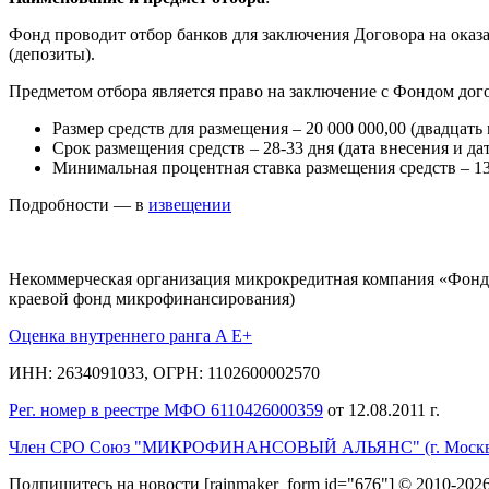
Фонд проводит отбор банков для заключения Договора на ока
(депозиты).
Предметом отбора является право на заключение с Фондом дого
Размер средств для размещения – 20 000 000,00 (двадцать
Срок размещения средств – 28-33 дня (дата внесения и да
Минимальная процентная ставка размещения средств – 13
Подробности — в
извещении
Некоммерческая организация микрокредитная компания «Фонд
краевой фонд микрофинансирования)
Оценка внутреннего ранга A E+
ИНН: 2634091033, ОГРН: 1102600002570
Рег. номер в реестре МФО 6110426000359
от 12.08.2011 г.
Член СРО Союз "МИКРОФИНАНСОВЫЙ АЛЬЯНС" (г. Москв
Подпишитесь на новости
[rainmaker_form id="676"]
© 2010-2026