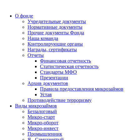
О фонде
Учредительные документы
Нормативные документы
Прочие документы Фонда
Наша команда
Контролирующие органы
Награды, сертификаты
Отчеты
Финансовая отчетность
Статистическая отчетность
Стандарты МФО
Презентации
Архив документов
Правила предоставления микрозаймов
Устав
Противодействие терроризму
Виды микрозаймов
Беззалоговый
Микро-старт
Микро-оборот
Микро-инвест
Промышленник
Я - Самозанятый