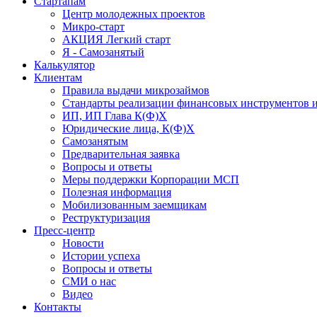
Стартапам
Центр молодежных проектов
Микро-старт
АКЦИЯ Легкий старт
Я - Самозанятый
Калькулятор
Клиентам
Правила выдачи микрозаймов
Стандарты реализации финансовых инструментов и
ИП, ИП Глава К(Ф)Х
Юридические лица, К(Ф)Х
Самозанятым
Предварительная заявка
Вопросы и ответы
Меры поддержки Корпорации МСП
Полезная информация
Мобилизованным заемщикам
Реструктуризация
Пресс-центр
Новости
Истории успеха
Вопросы и ответы
СМИ о нас
Видео
Контакты