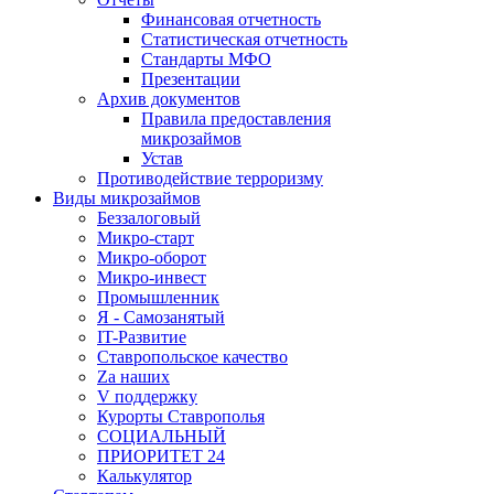
Финансовая отчетность
Статистическая отчетность
Стандарты МФО
Презентации
Архив документов
Правила предоставления
микрозаймов
Устав
Противодействие терроризму
Виды микрозаймов
Беззалоговый
Микро-старт
Микро-оборот
Микро-инвест
Промышленник
Я - Самозанятый
IT-Развитие
Ставропольское качество
Za наших
V поддержку
Курорты Ставрополья
СОЦИАЛЬНЫЙ
ПРИОРИТЕТ 24
Калькулятор