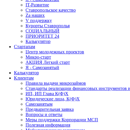
IT-Развитие
Ставропольское качество
Za наших
V поддержку
Курорты Ставрополья
СОЦИАЛЬНЫЙ
ПРИОРИТЕТ 24
Калькулятор
Стартапам
Центр молодежных проектов
Микро-старт
АКЦИЯ Легкий старт
Я - Самозанятый
Калькулятор
Клиентам
Правила выдачи микрозаймов
Стандарты реализации финансовых инструментов и
ИП, ИП Глава К(Ф)Х
Юридические лица, К(Ф)Х
Самозанятым
Предварительная заявка
Вопросы и ответы
Меры поддержки Корпорации МСП
Полезная информация