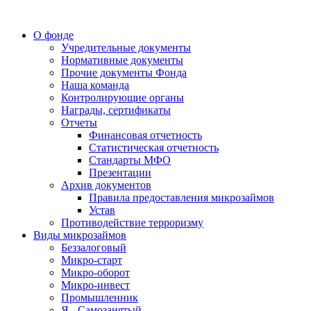
О фонде
Учредительные документы
Нормативные документы
Прочие документы Фонда
Наша команда
Контролирующие органы
Награды, сертификаты
Отчеты
Финансовая отчетность
Статистическая отчетность
Стандарты МФО
Презентации
Архив документов
Правила предоставления микрозаймов
Устав
Противодействие терроризму
Виды микрозаймов
Беззалоговый
Микро-старт
Микро-оборот
Микро-инвест
Промышленник
Я - Самозанятый