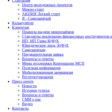
Стартапам
Центр молодежных проектов
Микро-старт
АКЦИЯ Легкий старт
Я - Самозанятый
Калькулятор
Клиентам
Правила выдачи микрозаймов
Стандарты реализации финансовых инструментов и
ИП, ИП Глава К(Ф)Х
Юридические лица, К(Ф)Х
Самозанятым
Предварительная заявка
Вопросы и ответы
Меры поддержки Корпорации МСП
Полезная информация
Мобилизованным заемщикам
Реструктуризация
Пресс-центр
Новости
Истории успеха
Вопросы и ответы
СМИ о нас
Видео
Контакты