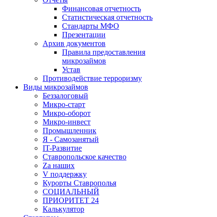
Финансовая отчетность
Статистическая отчетность
Стандарты МФО
Презентации
Архив документов
Правила предоставления
микрозаймов
Устав
Противодействие терроризму
Виды микрозаймов
Беззалоговый
Микро-старт
Микро-оборот
Микро-инвест
Промышленник
Я - Самозанятый
IT-Развитие
Ставропольское качество
Za наших
V поддержку
Курорты Ставрополья
СОЦИАЛЬНЫЙ
ПРИОРИТЕТ 24
Калькулятор