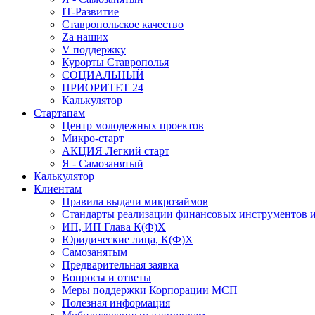
IT-Развитие
Ставропольское качество
Za наших
V поддержку
Курорты Ставрополья
СОЦИАЛЬНЫЙ
ПРИОРИТЕТ 24
Калькулятор
Стартапам
Центр молодежных проектов
Микро-старт
АКЦИЯ Легкий старт
Я - Самозанятый
Калькулятор
Клиентам
Правила выдачи микрозаймов
Стандарты реализации финансовых инструментов и
ИП, ИП Глава К(Ф)Х
Юридические лица, К(Ф)Х
Самозанятым
Предварительная заявка
Вопросы и ответы
Меры поддержки Корпорации МСП
Полезная информация