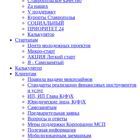
Ставропольское качество
Za наших
V поддержку
Курорты Ставрополья
СОЦИАЛЬНЫЙ
ПРИОРИТЕТ 24
Калькулятор
Стартапам
Центр молодежных проектов
Микро-старт
АКЦИЯ Легкий старт
Я - Самозанятый
Калькулятор
Клиентам
Правила выдачи микрозаймов
Стандарты реализации финансовых инструментов
и услуг
ИП, ИП Глава К(Ф)Х
Юридические лица, К(Ф)Х
Самозанятым
Предварительная заявка
Вопросы и ответы
Меры поддержки Корпорации МСП
Полезная информация
Мобилизованным заемщикам