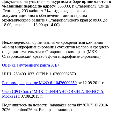
Документы на участие в конкурсном отборе
принимаются в
указанный период по адресу:
355003, г. Ставрополь, улица
Ленина, д. 293 кабинет 314, отдел кадрового и
документационного обеспечения министерства
экономического развития Ставропольского края (с 09.00 до
18.00, перерыв: с 13.00 до 14.00).
Некоммерческая организация микрокредитная компания
«Фонд микрофинансирования субъектов малого и среднего
предпринимательства в Ставропольском крае» (МКК
Ставропольский краевой фонд микрофинансирования)
Оценка внутреннего ранга A E+
ИНН: 2634091033, ОГРН: 1102600002570
Рег. номер в реестре МФО 6110426000359
от 12.08.2011 г.
Член СРО Союз "МИКРОФИНАНСОВЫЙ АЛЬЯНС" (г.
Москва)
с 07.09.2015 г.
Подпишитесь на новости
[rainmaker_form id="676"]
© 2010-
2026 microfond26.ru. Все права защищены