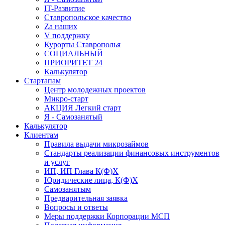
IT-Развитие
Ставропольское качество
Za наших
V поддержку
Курорты Ставрополья
СОЦИАЛЬНЫЙ
ПРИОРИТЕТ 24
Калькулятор
Стартапам
Центр молодежных проектов
Микро-старт
АКЦИЯ Легкий старт
Я - Самозанятый
Калькулятор
Клиентам
Правила выдачи микрозаймов
Стандарты реализации финансовых инструментов
и услуг
ИП, ИП Глава К(Ф)Х
Юридические лица, К(Ф)Х
Самозанятым
Предварительная заявка
Вопросы и ответы
Меры поддержки Корпорации МСП