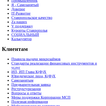
Промышленник
Я - Самозанятый
Доверие
IT-Развитие
Ставропольское качество
Za наших
V поддержку
Курорты Ставрополья
СОЦИАЛЬНЫЙ
Калькулятор
Клиентам
Правила выдачи микрозаймов
Стандарты реализации финансовых инструментов и
услуг
ИП, ИП Глава К(Ф)Х
Юридические лица, К(Ф)Х
Самозанятым
Предварительная заявка
Реструктуризация
Вопросы и ответы
Меры поддержки Корпорации МСП
Полезная информация
Мобилизованным заемщикам