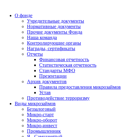
О фонде
Учредительные документы
Нормативные документы
Прочие документы Фонда
Наша команда
Контролирующие органы
Награды, сертификаты
Отчеты
Финансовая отчетность
Статистическая отчетность
Стандарты МФО
Презентации
Архив документов
Правила предоставления микрозаймов
Устав
Противодействие терроризму
Виды микрозаймов
Беззалоговый
Микро-старт
Микро-оборот
Микро-инвест
Промышленник
Я - Самозанятый