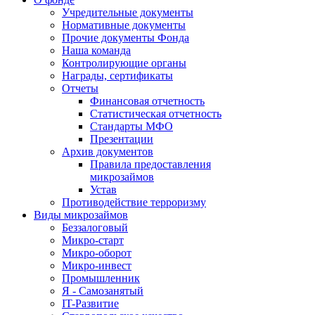
Учредительные документы
Нормативные документы
Прочие документы Фонда
Наша команда
Контролирующие органы
Награды, сертификаты
Отчеты
Финансовая отчетность
Статистическая отчетность
Стандарты МФО
Презентации
Архив документов
Правила предоставления
микрозаймов
Устав
Противодействие терроризму
Виды микрозаймов
Беззалоговый
Микро-старт
Микро-оборот
Микро-инвест
Промышленник
Я - Самозанятый
IT-Развитие