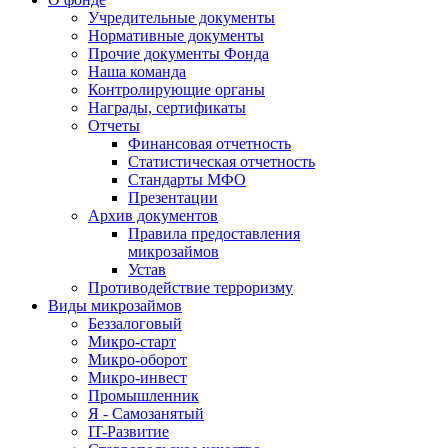
Учредительные документы
Нормативные документы
Прочие документы Фонда
Наша команда
Контролирующие органы
Награды, сертификаты
Отчеты
Финансовая отчетность
Статистическая отчетность
Стандарты МФО
Презентации
Архив документов
Правила предоставления
микрозаймов
Устав
Противодействие терроризму
Виды микрозаймов
Беззалоговый
Микро-старт
Микро-оборот
Микро-инвест
Промышленник
Я - Самозанятый
IT-Развитие