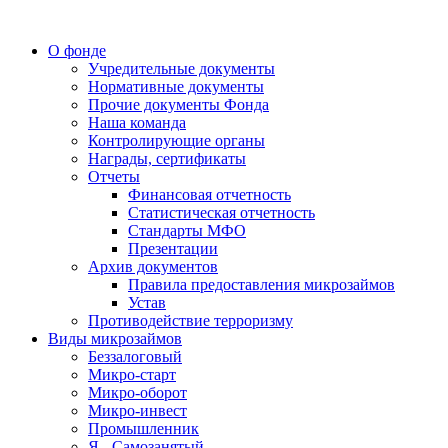
О фонде
Учредительные документы
Нормативные документы
Прочие документы Фонда
Наша команда
Контролирующие органы
Награды, сертификаты
Отчеты
Финансовая отчетность
Статистическая отчетность
Стандарты МФО
Презентации
Архив документов
Правила предоставления микрозаймов
Устав
Противодействие терроризму
Виды микрозаймов
Беззалоговый
Микро-старт
Микро-оборот
Микро-инвест
Промышленник
Я - Самозанятый