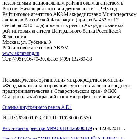
независимым национальным рейтинговым агентством в
России. Начало рейтинговой деятельности – 1993 год.
Рейтинговое агентство АК&M аккредитовано Министерством
финансов Российской Федерации (приказ № 452 от 17
сентября 2010 года) и входит в реестр Аккредитованных
рейтинговых агентств Центрального банка Российской
Федерации
Москва, ул. Губкина, 3
Рейтинговое агентство AK&M
www.akmrating.ru
Тел: (495) 916-70-30, факс: (499) 132-69-18
Некоммерческая организация микрокредитная компания
«Фонд микрофинансирования субъектов малого и среднего
предпринимательства в Ставропольском крае» (МКК
Ставропольский краевой фонд микрофинансирования)
Оценка внутреннего ранга A E+
ИНН: 2634091033, ОГРН: 1102600002570
Рег. номер в реестре МФО 6110426000359
от 12.08.2011 г.
Член СРО Союз "МИКРОФИНАНСОВЫЙ АЛЬЯНС" (г.