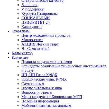
Ставропольское качество
Za наших
V поддержку
Курорты Ставрополья
СОЦИАЛЬНЫЙ
ПРИОРИТЕТ 24
Калькулятор
Стартапам
Центр молодежных проектов
Микро-старт
АКЦИЯ Легкий старт
Я - Самозанятый
Калькулятор
Клиентам
Правила выдачи микрозаймов
Стандарты реализации финансовых инструментов
и услуг
ИП, ИП Глава К(Ф)Х
Юридические лица, К(Ф)Х
Самозанятым
Предварительная заявка
Вопросы и ответы
Меры поддержки Корпорации МСП
Полезная информация
Мобилизованным заемщикам