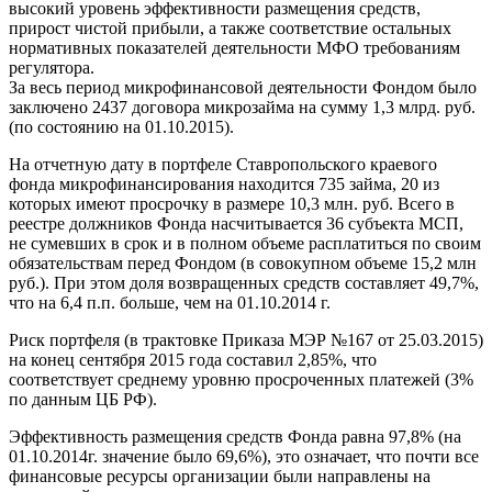
высокий уровень эффективности размещения средств,
прирост чистой прибыли, а также соответствие остальных
нормативных показателей деятельности МФО требованиям
регулятора.
За весь период микрофинансовой деятельности Фондом было
заключено 2437 договора микрозайма на сумму 1,3 млрд. руб.
(по состоянию на 01.10.2015).
На отчетную дату в портфеле Ставропольского краевого
фонда микрофинансирования находится 735 займа, 20 из
которых имеют просрочку в размере 10,3 млн. руб. Всего в
реестре должников Фонда насчитывается 36 субъекта МСП,
не сумевших в срок и в полном объеме расплатиться по своим
обязательствам перед Фондом (в совокупном объеме 15,2 млн
руб.). При этом доля возвращенных средств составляет 49,7%,
что на 6,4 п.п. больше, чем на 01.10.2014 г.
Риск портфеля (в трактовке Приказа МЭР №167 от 25.03.2015)
на конец сентября 2015 года составил 2,85%, что
соответствует среднему уровню просроченных платежей (3%
по данным ЦБ РФ).
Эффективность размещения средств Фонда равна 97,8% (на
01.10.2014г. значение было 69,6%), это означает, что почти все
финансовые ресурсы организации были направлены на