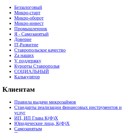
Беззалоговый
Микро-старт
Микро-оборот
Микро-инвест
Промышленник
Я - Самозанятый
Доверие
IT-Развитие
Ставропольское качество
Za наших
V поддержку
Курорты Ставрополья
СОЦИАЛЬНЫЙ
Калькулятор
Клиентам
Правила выдачи микрозаймов
Стандарты реализации финансовых инструментов и
услуг
ИП, ИП Глава К(Ф)Х
Юридические лица, К(Ф)Х
Самозанятым