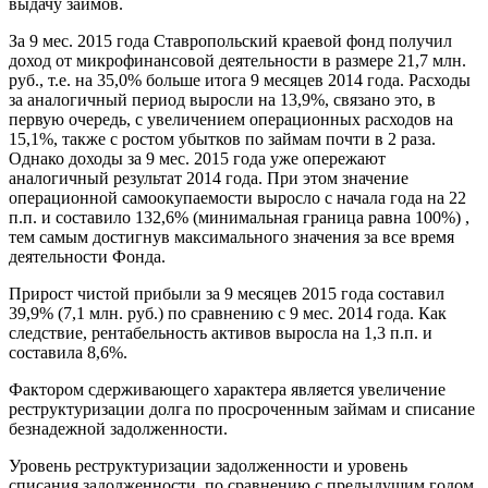
выдачу займов.
За 9 мес. 2015 года Ставропольский краевой фонд получил
доход от микрофинансовой деятельности в размере 21,7 млн.
руб., т.е. на 35,0% больше итога 9 месяцев 2014 года. Расходы
за аналогичный период выросли на 13,9%, связано это, в
первую очередь, с увеличением операционных расходов на
15,1%, также с ростом убытков по займам почти в 2 раза.
Однако доходы за 9 мес. 2015 года уже опережают
аналогичный результат 2014 года. При этом значение
операционной самоокупаемости выросло с начала года на 22
п.п. и составило 132,6% (минимальная граница равна 100%) ,
тем самым достигнув максимального значения за все время
деятельности Фонда.
Прирост чистой прибыли за 9 месяцев 2015 года составил
39,9% (7,1 млн. руб.) по сравнению с 9 мес. 2014 года. Как
следствие, рентабельность активов выросла на 1,3 п.п. и
составила 8,6%.
Фактором сдерживающего характера является увеличение
реструктуризации долга по просроченным займам и списание
безнадежной задолженности.
Уровень реструктуризации задолженности и уровень
списания задолженности, по сравнению с предыдущим годом,