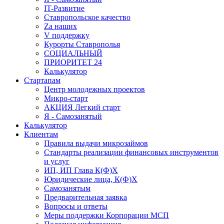
IT-Развитие
Ставропольское качество
Za наших
V поддержку
Курорты Ставрополья
СОЦИАЛЬНЫЙ
ПРИОРИТЕТ 24
Калькулятор
Стартапам
Центр молодежных проектов
Микро-старт
АКЦИЯ Легкий старт
Я - Самозанятый
Калькулятор
Клиентам
Правила выдачи микрозаймов
Стандарты реализации финансовых инструментов
и услуг
ИП, ИП Глава К(Ф)Х
Юридические лица, К(Ф)Х
Самозанятым
Предварительная заявка
Вопросы и ответы
Меры поддержки Корпорации МСП