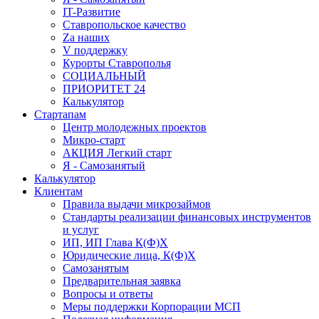
IT-Развитие
Ставропольское качество
Za наших
V поддержку
Курорты Ставрополья
СОЦИАЛЬНЫЙ
ПРИОРИТЕТ 24
Калькулятор
Стартапам
Центр молодежных проектов
Микро-старт
АКЦИЯ Легкий старт
Я - Самозанятый
Калькулятор
Клиентам
Правила выдачи микрозаймов
Стандарты реализации финансовых инструментов
и услуг
ИП, ИП Глава К(Ф)Х
Юридические лица, К(Ф)Х
Самозанятым
Предварительная заявка
Вопросы и ответы
Меры поддержки Корпорации МСП