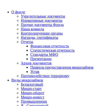
О фонде
Учредительные документы
Нормативные документы
Прочие документы Фонда
Наша команда
Контролирующие органы
Награды, сертификаты
Отчеты
Финансовая отчетность
Статистическая отчетность
Стандарты МФО
Презентации
Архив документов
Правила предоставления микрозаймов
Устав
Противодействие терроризму
Виды микрозаймов
Беззалоговый
Микро-старт
Микро-оборот
Микро-инвест
Промышленник
Я - Самозанятый