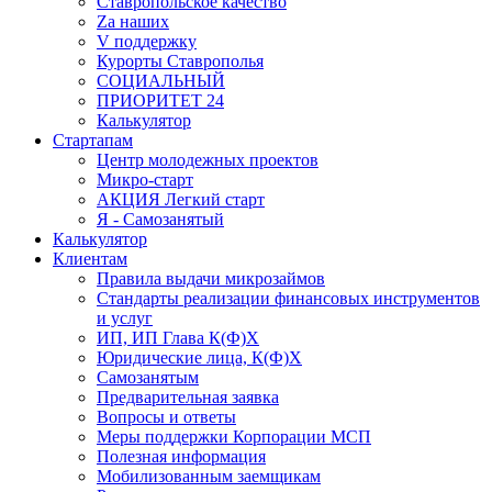
Ставропольское качество
Za наших
V поддержку
Курорты Ставрополья
СОЦИАЛЬНЫЙ
ПРИОРИТЕТ 24
Калькулятор
Стартапам
Центр молодежных проектов
Микро-старт
АКЦИЯ Легкий старт
Я - Самозанятый
Калькулятор
Клиентам
Правила выдачи микрозаймов
Стандарты реализации финансовых инструментов
и услуг
ИП, ИП Глава К(Ф)Х
Юридические лица, К(Ф)Х
Самозанятым
Предварительная заявка
Вопросы и ответы
Меры поддержки Корпорации МСП
Полезная информация
Мобилизованным заемщикам