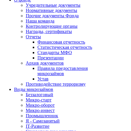
Учредительные документы
Нормативные документы
Прочие документы Фонда
Наша команда
Контролирующие органы
Награды, сертификаты
Отчеты
Финансовая отчетность
Статистическая отчетность
Стандарты МФО
Презентации
Архив документов
Правила предоставления
микрозаймов
Устав
Противодействие терроризму
Виды микрозаймов
Беззалоговый
Микро-старт
Микро-оборот
Микро-инвест
Промышленник
Я - Самозанятый
IT-Развитие