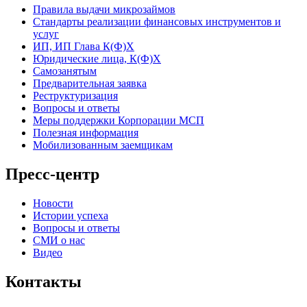
Правила выдачи микрозаймов
Стандарты реализации финансовых инструментов и
услуг
ИП, ИП Глава К(Ф)Х
Юридические лица, К(Ф)Х
Самозанятым
Предварительная заявка
Реструктуризация
Вопросы и ответы
Меры поддержки Корпорации МСП
Полезная информация
Мобилизованным заемщикам
Пресс-центр
Новости
Истории успеха
Вопросы и ответы
СМИ о нас
Видео
Контакты