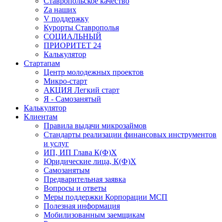
Ставропольское качество
Za наших
V поддержку
Курорты Ставрополья
СОЦИАЛЬНЫЙ
ПРИОРИТЕТ 24
Калькулятор
Стартапам
Центр молодежных проектов
Микро-старт
АКЦИЯ Легкий старт
Я - Самозанятый
Калькулятор
Клиентам
Правила выдачи микрозаймов
Стандарты реализации финансовых инструментов
и услуг
ИП, ИП Глава К(Ф)Х
Юридические лица, К(Ф)Х
Самозанятым
Предварительная заявка
Вопросы и ответы
Меры поддержки Корпорации МСП
Полезная информация
Мобилизованным заемщикам