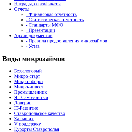
Награды, сертификаты
Отчеты
- Финансовая отчетность
- Статистическая отчетность
- Стандарты МФО
- Презентации
Архив документов
- Правила предоставления микрозаймов
- Устав
Виды микрозаймов
Беззалоговый
Микро-старт
Микро-оборот
Микро-инвест
Промышленник
Я - Самозанятый
Доверие
IT-Развитие
Ставропольское качество
Za наших
V поддержку
Курорты Ставрополья