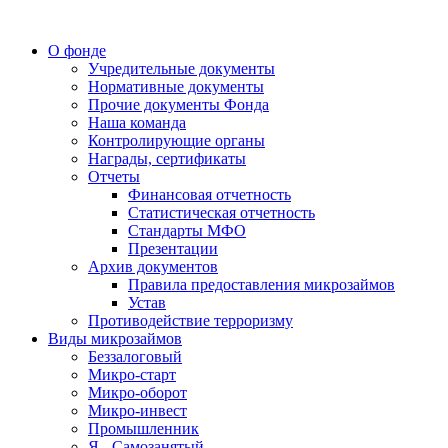
О фонде
Учредительные документы
Нормативные документы
Прочие документы Фонда
Наша команда
Контролирующие органы
Награды, сертификаты
Отчеты
Финансовая отчетность
Статистическая отчетность
Стандарты МФО
Презентации
Архив документов
Правила предоставления микрозаймов
Устав
Противодействие терроризму
Виды микрозаймов
Беззалоговый
Микро-старт
Микро-оборот
Микро-инвест
Промышленник
Я - Самозанятый