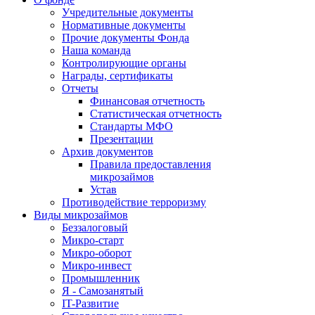
Учредительные документы
Нормативные документы
Прочие документы Фонда
Наша команда
Контролирующие органы
Награды, сертификаты
Отчеты
Финансовая отчетность
Статистическая отчетность
Стандарты МФО
Презентации
Архив документов
Правила предоставления
микрозаймов
Устав
Противодействие терроризму
Виды микрозаймов
Беззалоговый
Микро-старт
Микро-оборот
Микро-инвест
Промышленник
Я - Самозанятый
IT-Развитие