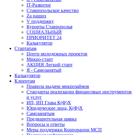
IT-Развитие
Ставропольское качество
Za наших
V поддержку
Курорты Ставрополья
СОЦИАЛЬНЫЙ
ПРИОРИТЕТ 24
Калькулятор
Стартапам
Центр молодежных проектов
Микро-старт
АКЦИЯ Легкий старт
Я - Самозанятый
Калькулятор
Клиентам
Правила выдачи микрозаймов
Стандарты реализации финансовых инструментов
и услуг
ИП, ИП Глава К(Ф)Х
Юридические лица, К(Ф)Х
Самозанятым
Предварительная заявка
Вопросы и ответы
Меры поддержки Корпорации МСП