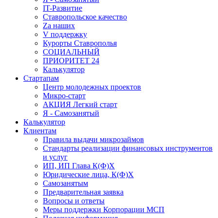
IT-Развитие
Ставропольское качество
Za наших
V поддержку
Курорты Ставрополья
СОЦИАЛЬНЫЙ
ПРИОРИТЕТ 24
Калькулятор
Стартапам
Центр молодежных проектов
Микро-старт
АКЦИЯ Легкий старт
Я - Самозанятый
Калькулятор
Клиентам
Правила выдачи микрозаймов
Стандарты реализации финансовых инструментов
и услуг
ИП, ИП Глава К(Ф)Х
Юридические лица, К(Ф)Х
Самозанятым
Предварительная заявка
Вопросы и ответы
Меры поддержки Корпорации МСП