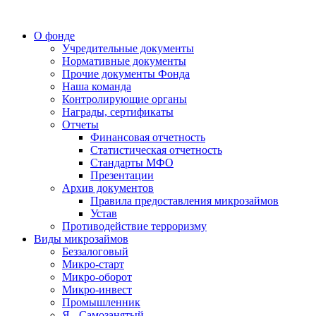
О фонде
Учредительные документы
Нормативные документы
Прочие документы Фонда
Наша команда
Контролирующие органы
Награды, сертификаты
Отчеты
Финансовая отчетность
Статистическая отчетность
Стандарты МФО
Презентации
Архив документов
Правила предоставления микрозаймов
Устав
Противодействие терроризму
Виды микрозаймов
Беззалоговый
Микро-старт
Микро-оборот
Микро-инвест
Промышленник
Я - Самозанятый