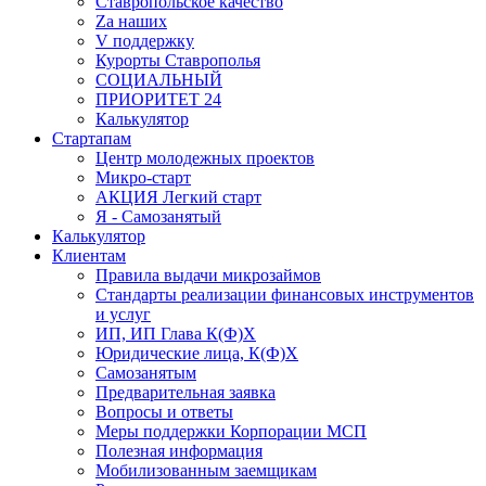
Ставропольское качество
Za наших
V поддержку
Курорты Ставрополья
СОЦИАЛЬНЫЙ
ПРИОРИТЕТ 24
Калькулятор
Стартапам
Центр молодежных проектов
Микро-старт
АКЦИЯ Легкий старт
Я - Самозанятый
Калькулятор
Клиентам
Правила выдачи микрозаймов
Стандарты реализации финансовых инструментов
и услуг
ИП, ИП Глава К(Ф)Х
Юридические лица, К(Ф)Х
Самозанятым
Предварительная заявка
Вопросы и ответы
Меры поддержки Корпорации МСП
Полезная информация
Мобилизованным заемщикам