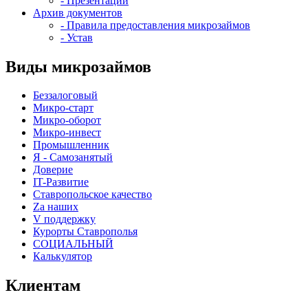
- Презентации
Архив документов
- Правила предоставления микрозаймов
- Устав
Виды микрозаймов
Беззалоговый
Микро-старт
Микро-оборот
Микро-инвест
Промышленник
Я - Самозанятый
Доверие
IT-Развитие
Ставропольское качество
Za наших
V поддержку
Курорты Ставрополья
СОЦИАЛЬНЫЙ
Калькулятор
Клиентам