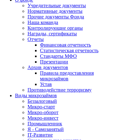
Учредительные документы
Нормативные документы
Прочие документы Фонда
Наша команда
Контролирующие органы
Награды, сертификаты
Отчеты
Финансовая отчетность
Статистическая отчетность
Стандарты МФО
Презентации
Архив документов
Правила предоставления
микрозаймов
Устав
Противодействие терроризму
Виды микрозаймов
Беззалоговый
Микро-старт
Микро-оборот
Микро-инвест
Промышленник
Я - Самозанятый
IT-Развитие