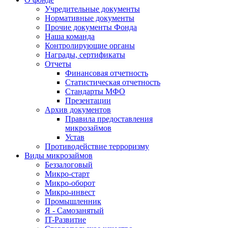
Учредительные документы
Нормативные документы
Прочие документы Фонда
Наша команда
Контролирующие органы
Награды, сертификаты
Отчеты
Финансовая отчетность
Статистическая отчетность
Стандарты МФО
Презентации
Архив документов
Правила предоставления
микрозаймов
Устав
Противодействие терроризму
Виды микрозаймов
Беззалоговый
Микро-старт
Микро-оборот
Микро-инвест
Промышленник
Я - Самозанятый
IT-Развитие