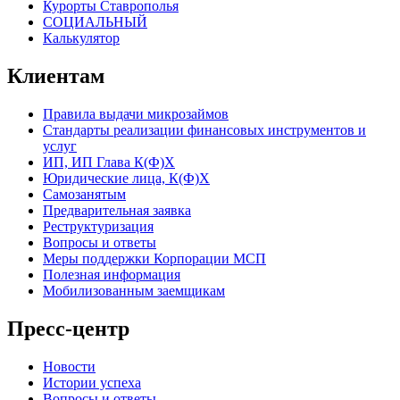
Курорты Ставрополья
СОЦИАЛЬНЫЙ
Калькулятор
Клиентам
Правила выдачи микрозаймов
Стандарты реализации финансовых инструментов и
услуг
ИП, ИП Глава К(Ф)Х
Юридические лица, К(Ф)Х
Самозанятым
Предварительная заявка
Реструктуризация
Вопросы и ответы
Меры поддержки Корпорации МСП
Полезная информация
Мобилизованным заемщикам
Пресс-центр
Новости
Истории успеха
Вопросы и ответы