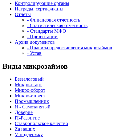
Контролирующие органы
Награды, сертификаты
Отчеты
- Финансовая отчетность
- Статистическая отчетность
- Стандарты МФО
- Презентации
Архив документов
- Правила предоставления микрозаймов
- Устав
Виды микрозаймов
Беззалоговый
Микро-старт
Микро-оборот
Микро-инвест
Промышленник
Я - Самозанятый
Доверие
IT-Развитие
Ставропольское качество
Za наших
V поддержку