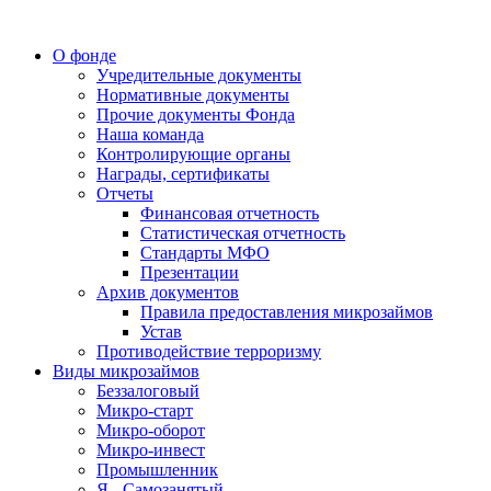
О фонде
Учредительные документы
Нормативные документы
Прочие документы Фонда
Наша команда
Контролирующие органы
Награды, сертификаты
Отчеты
Финансовая отчетность
Статистическая отчетность
Стандарты МФО
Презентации
Архив документов
Правила предоставления микрозаймов
Устав
Противодействие терроризму
Виды микрозаймов
Беззалоговый
Микро-старт
Микро-оборот
Микро-инвест
Промышленник
Я - Самозанятый