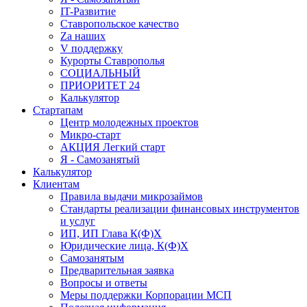
IT-Развитие
Ставропольское качество
Za наших
V поддержку
Курорты Ставрополья
СОЦИАЛЬНЫЙ
ПРИОРИТЕТ 24
Калькулятор
Стартапам
Центр молодежных проектов
Микро-старт
АКЦИЯ Легкий старт
Я - Самозанятый
Калькулятор
Клиентам
Правила выдачи микрозаймов
Стандарты реализации финансовых инструментов
и услуг
ИП, ИП Глава К(Ф)Х
Юридические лица, К(Ф)Х
Самозанятым
Предварительная заявка
Вопросы и ответы
Меры поддержки Корпорации МСП