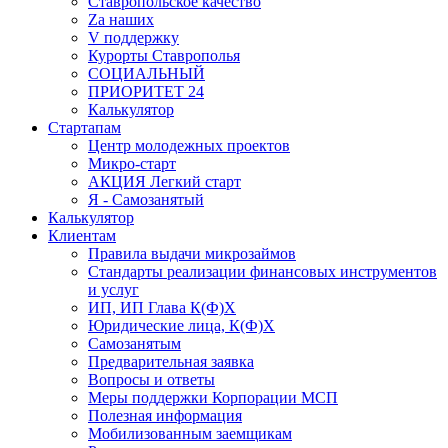
Ставропольское качество
Za наших
V поддержку
Курорты Ставрополья
СОЦИАЛЬНЫЙ
ПРИОРИТЕТ 24
Калькулятор
Стартапам
Центр молодежных проектов
Микро-старт
АКЦИЯ Легкий старт
Я - Самозанятый
Калькулятор
Клиентам
Правила выдачи микрозаймов
Стандарты реализации финансовых инструментов
и услуг
ИП, ИП Глава К(Ф)Х
Юридические лица, К(Ф)Х
Самозанятым
Предварительная заявка
Вопросы и ответы
Меры поддержки Корпорации МСП
Полезная информация
Мобилизованным заемщикам