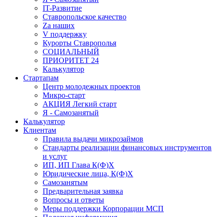
IT-Развитие
Ставропольское качество
Za наших
V поддержку
Курорты Ставрополья
СОЦИАЛЬНЫЙ
ПРИОРИТЕТ 24
Калькулятор
Стартапам
Центр молодежных проектов
Микро-старт
АКЦИЯ Легкий старт
Я - Самозанятый
Калькулятор
Клиентам
Правила выдачи микрозаймов
Стандарты реализации финансовых инструментов
и услуг
ИП, ИП Глава К(Ф)Х
Юридические лица, К(Ф)Х
Самозанятым
Предварительная заявка
Вопросы и ответы
Меры поддержки Корпорации МСП