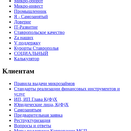
Микро-оборот
Микро-инвест
Промышленник
Я - Самозанятый
Доверие
IT-Развитие
Ставропольское качество
Za наших
V поддержку
Курорты Ставрополья
СОЦИАЛЬНЫЙ
Калькулятор
Клиентам
Правила выдачи микрозаймов
Стандарты реализации финансовых инструментов и
услуг
ИП, ИП Глава К(Ф)Х
Юридические лица, К(Ф)Х
Самозанятым
Предварительная заявка
Реструктуризация
Вопросы и ответы
Меры поддержки Корпорации МСП