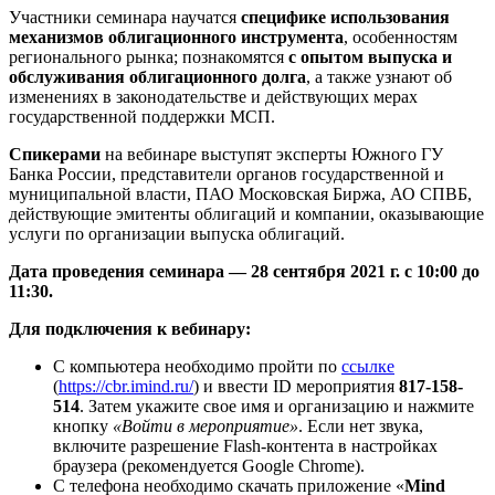
Участники семинара научатся
специфике использования
механизмов облигационного инструмента
, особенностям
регионального рынка; познакомятся
с опытом выпуска и
обслуживания облигационного долга
, а также узнают об
изменениях в законодательстве и действующих мерах
государственной поддержки МСП.
Спикерами
на вебинаре выступят эксперты Южного ГУ
Банка России, представители органов государственной и
муниципальной власти, ПАО Московская Биржа, АО СПВБ,
действующие эмитенты облигаций и компании, оказывающие
услуги по организации выпуска облигаций.
Дата проведения семинара — 28 сентября 2021 г. с 10:00 до
11:30.
Для подключения к вебинару:
С компьютера необходимо пройти по
ссылке
(
https://cbr.imind.ru/
) и ввести ID мероприятия
817-158-
514
. Затем укажите свое имя и организацию и нажмите
кнопку
«Войти в мероприятие»
. Если нет звука,
включите разрешение Flash-контента в настройках
браузера (рекомендуется Google Chrome).
С телефона необходимо скачать приложение «
Mind