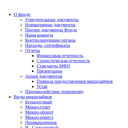
О фонде
Учредительные документы
Нормативные документы
Прочие документы Фонда
Наша команда
Контролирующие органы
Награды, сертификаты
Отчеты
Финансовая отчетность
Статистическая отчетность
Стандарты МФО
Презентации
Архив документов
Правила предоставления микрозаймов
Устав
Противодействие терроризму
Виды микрозаймов
Беззалоговый
Микро-старт
Микро-оборот
Микро-инвест
Промышленник
Я - Самозанятый