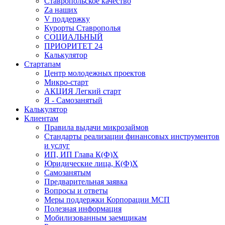
Ставропольское качество
Za наших
V поддержку
Курорты Ставрополья
СОЦИАЛЬНЫЙ
ПРИОРИТЕТ 24
Калькулятор
Стартапам
Центр молодежных проектов
Микро-старт
АКЦИЯ Легкий старт
Я - Самозанятый
Калькулятор
Клиентам
Правила выдачи микрозаймов
Стандарты реализации финансовых инструментов
и услуг
ИП, ИП Глава К(Ф)Х
Юридические лица, К(Ф)Х
Самозанятым
Предварительная заявка
Вопросы и ответы
Меры поддержки Корпорации МСП
Полезная информация
Мобилизованным заемщикам