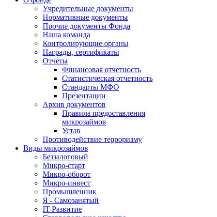
Учредительные документы
Нормативные документы
Прочие документы Фонда
Наша команда
Контролирующие органы
Награды, сертификаты
Отчеты
Финансовая отчетность
Статистическая отчетность
Стандарты МФО
Презентации
Архив документов
Правила предоставления
микрозаймов
Устав
Противодействие терроризму
Виды микрозаймов
Беззалоговый
Микро-старт
Микро-оборот
Микро-инвест
Промышленник
Я - Самозанятый
IT-Развитие