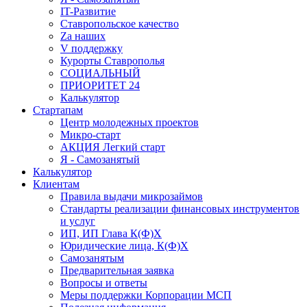
IT-Развитие
Ставропольское качество
Za наших
V поддержку
Курорты Ставрополья
СОЦИАЛЬНЫЙ
ПРИОРИТЕТ 24
Калькулятор
Стартапам
Центр молодежных проектов
Микро-старт
АКЦИЯ Легкий старт
Я - Самозанятый
Калькулятор
Клиентам
Правила выдачи микрозаймов
Стандарты реализации финансовых инструментов
и услуг
ИП, ИП Глава К(Ф)Х
Юридические лица, К(Ф)Х
Самозанятым
Предварительная заявка
Вопросы и ответы
Меры поддержки Корпорации МСП