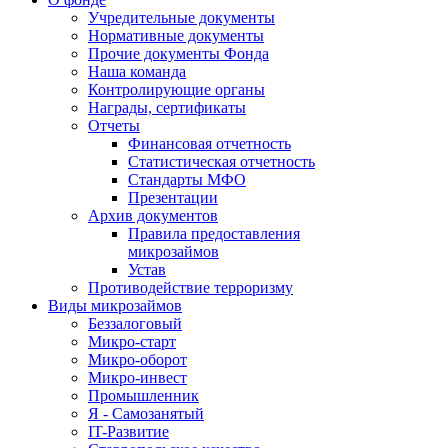
Учредительные документы
Нормативные документы
Прочие документы Фонда
Наша команда
Контролирующие органы
Награды, сертификаты
Отчеты
Финансовая отчетность
Статистическая отчетность
Стандарты МФО
Презентации
Архив документов
Правила предоставления
микрозаймов
Устав
Противодействие терроризму
Виды микрозаймов
Беззалоговый
Микро-старт
Микро-оборот
Микро-инвест
Промышленник
Я - Самозанятый
IT-Развитие