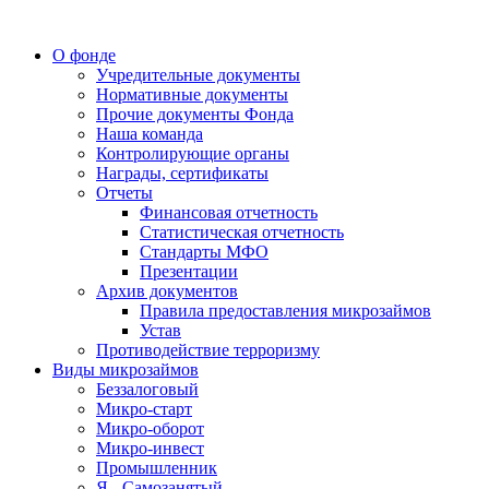
О фонде
Учредительные документы
Нормативные документы
Прочие документы Фонда
Наша команда
Контролирующие органы
Награды, сертификаты
Отчеты
Финансовая отчетность
Статистическая отчетность
Стандарты МФО
Презентации
Архив документов
Правила предоставления микрозаймов
Устав
Противодействие терроризму
Виды микрозаймов
Беззалоговый
Микро-старт
Микро-оборот
Микро-инвест
Промышленник
Я - Самозанятый