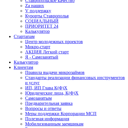
Ставропольское качество
Za наших
V поддержку
Курорты Ставрополья
СОЦИАЛЬНЫЙ
ПРИОРИТЕТ 24
Калькулятор
Стартапам
Центр молодежных проектов
Микро-старт
АКЦИЯ Легкий старт
Я - Самозанятый
Калькулятор
Клиентам
Правила выдачи микрозаймов
Стандарты реализации финансовых инструментов
и услуг
ИП, ИП Глава К(Ф)Х
Юридические лица, К(Ф)Х
Самозанятым
Предварительная заявка
Вопросы и ответы
Меры поддержки Корпорации МСП
Полезная информация
Мобилизованным заемщикам