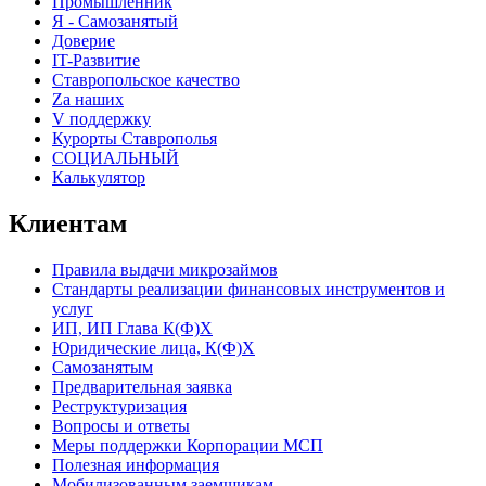
Промышленник
Я - Самозанятый
Доверие
IT-Развитие
Ставропольское качество
Za наших
V поддержку
Курорты Ставрополья
СОЦИАЛЬНЫЙ
Калькулятор
Клиентам
Правила выдачи микрозаймов
Стандарты реализации финансовых инструментов и
услуг
ИП, ИП Глава К(Ф)Х
Юридические лица, К(Ф)Х
Самозанятым
Предварительная заявка
Реструктуризация
Вопросы и ответы
Меры поддержки Корпорации МСП
Полезная информация
Мобилизованным заемщикам