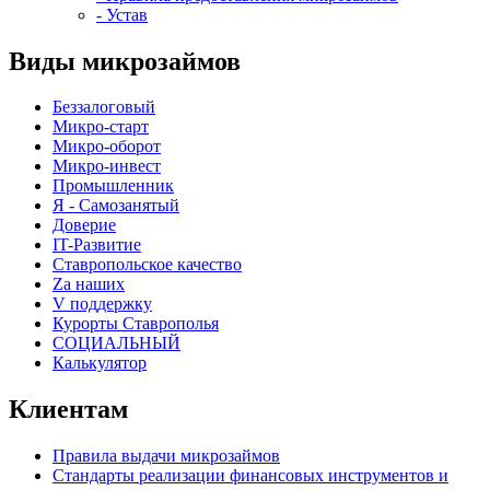
- Устав
Виды микрозаймов
Беззалоговый
Микро-старт
Микро-оборот
Микро-инвест
Промышленник
Я - Самозанятый
Доверие
IT-Развитие
Ставропольское качество
Za наших
V поддержку
Курорты Ставрополья
СОЦИАЛЬНЫЙ
Калькулятор
Клиентам
Правила выдачи микрозаймов
Стандарты реализации финансовых инструментов и