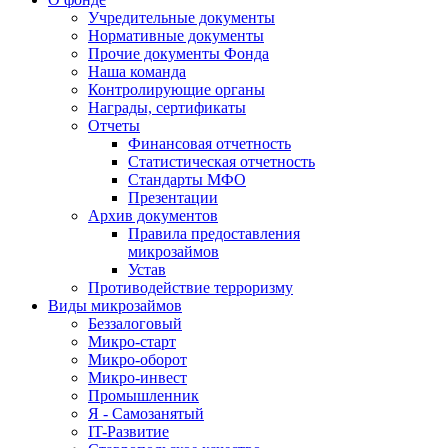
Учредительные документы
Нормативные документы
Прочие документы Фонда
Наша команда
Контролирующие органы
Награды, сертификаты
Отчеты
Финансовая отчетность
Статистическая отчетность
Стандарты МФО
Презентации
Архив документов
Правила предоставления
микрозаймов
Устав
Противодействие терроризму
Виды микрозаймов
Беззалоговый
Микро-старт
Микро-оборот
Микро-инвест
Промышленник
Я - Самозанятый
IT-Развитие