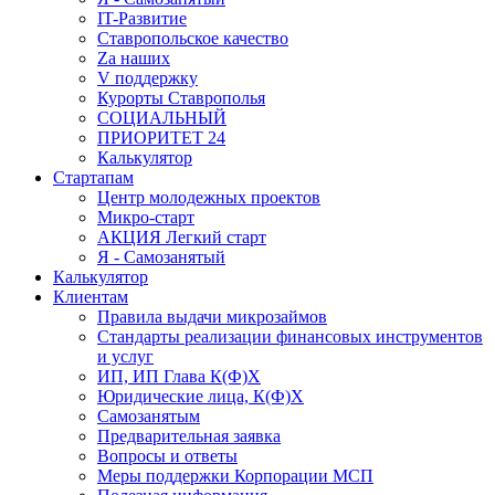
IT-Развитие
Ставропольское качество
Za наших
V поддержку
Курорты Ставрополья
СОЦИАЛЬНЫЙ
ПРИОРИТЕТ 24
Калькулятор
Стартапам
Центр молодежных проектов
Микро-старт
АКЦИЯ Легкий старт
Я - Самозанятый
Калькулятор
Клиентам
Правила выдачи микрозаймов
Стандарты реализации финансовых инструментов
и услуг
ИП, ИП Глава К(Ф)Х
Юридические лица, К(Ф)Х
Самозанятым
Предварительная заявка
Вопросы и ответы
Меры поддержки Корпорации МСП