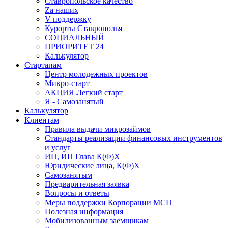
Ставропольское качество
Za наших
V поддержку
Курорты Ставрополья
СОЦИАЛЬНЫЙ
ПРИОРИТЕТ 24
Калькулятор
Стартапам
Центр молодежных проектов
Микро-старт
АКЦИЯ Легкий старт
Я - Самозанятый
Калькулятор
Клиентам
Правила выдачи микрозаймов
Стандарты реализации финансовых инструментов
и услуг
ИП, ИП Глава К(Ф)Х
Юридические лица, К(Ф)Х
Самозанятым
Предварительная заявка
Вопросы и ответы
Меры поддержки Корпорации МСП
Полезная информация
Мобилизованным заемщикам