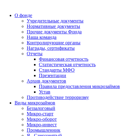
О фонде
Учредительные документы
Нормативные документы
Прочие документы Фонда
Наша команда
Контролирующие органы
Награды, сертификаты
Отчеты
Финансовая отчетность
Статистическая отчетность
Стандарты МФО
Презентации
Архив документов
Правила предоставления микрозаймов
Устав
Противодействие терроризму
Виды микрозаймов
Беззалоговый
Микро-старт
Микро-оборот
Микро-инвест
Промышленник
Я - Самозанятый