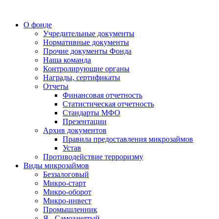
О фонде
Учредительные документы
Нормативные документы
Прочие документы Фонда
Наша команда
Контролирующие органы
Награды, сертификаты
Отчеты
Финансовая отчетность
Статистическая отчетность
Стандарты МФО
Презентации
Архив документов
Правила предоставления микрозаймов
Устав
Противодействие терроризму
Виды микрозаймов
Беззалоговый
Микро-старт
Микро-оборот
Микро-инвест
Промышленник
Я - Самозанятый