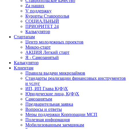
Ставропольское качество
Za наших
V поддержку
Курорты Ставрополья
СОЦИАЛЬНЫЙ
ПРИОРИТЕТ 24
Калькулятор
Стартапам
Центр молодежных проектов
Микро-старт
АКЦИЯ Легкий старт
Я - Самозанятый
Калькулятор
Клиентам
Правила выдачи микрозаймов
Стандарты реализации финансовых инструментов
и услуг
ИП, ИП Глава К(Ф)Х
Юридические лица, К(Ф)Х
Самозанятым
Предварительная заявка
Вопросы и ответы
Меры поддержки Корпорации МСП
Полезная информация
Мобилизованным заемщикам