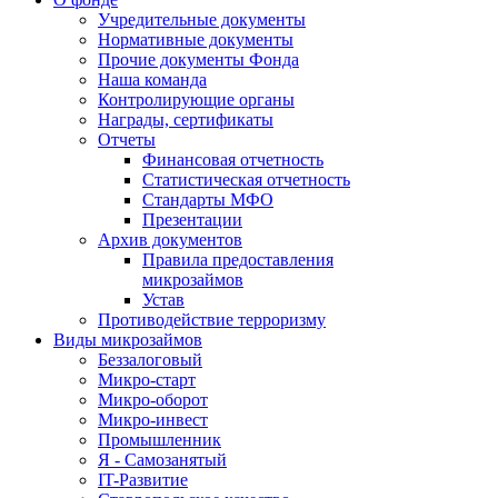
Учредительные документы
Нормативные документы
Прочие документы Фонда
Наша команда
Контролирующие органы
Награды, сертификаты
Отчеты
Финансовая отчетность
Статистическая отчетность
Стандарты МФО
Презентации
Архив документов
Правила предоставления
микрозаймов
Устав
Противодействие терроризму
Виды микрозаймов
Беззалоговый
Микро-старт
Микро-оборот
Микро-инвест
Промышленник
Я - Самозанятый
IT-Развитие