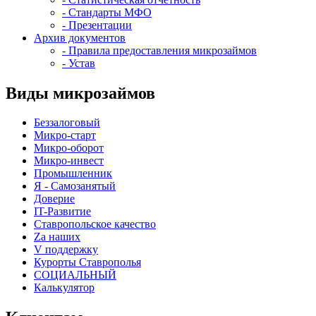
- Стандарты МФО
- Презентации
Архив документов
- Правила предоставления микрозаймов
- Устав
Виды микрозаймов
Беззалоговый
Микро-старт
Микро-оборот
Микро-инвест
Промышленник
Я - Самозанятый
Доверие
IT-Развитие
Ставропольское качество
Za наших
V поддержку
Курорты Ставрополья
СОЦИАЛЬНЫЙ
Калькулятор