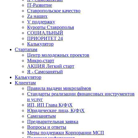
IT-Развитие
Ставропольское качество
Za наших
V поддержку
Курорты Ставрополья
СОЦИАЛЬНЫЙ
ПРИОРИТЕТ 24
Калькулятор
Стартапам
Центр молодежных проектов
Микро-старт
АКЦИЯ Легкий старт
Я - Самозанятый
Калькулятор
Клиентам
Правила выдачи микрозаймов
Стандарты реализации финансовых инструментов
и услуг
ИП, ИП Глава К(Ф)Х
Юридические лица, К(Ф)Х
Самозанятым
Предварительная заявка
Вопросы и ответы
Меры поддержки Корпорации МСП