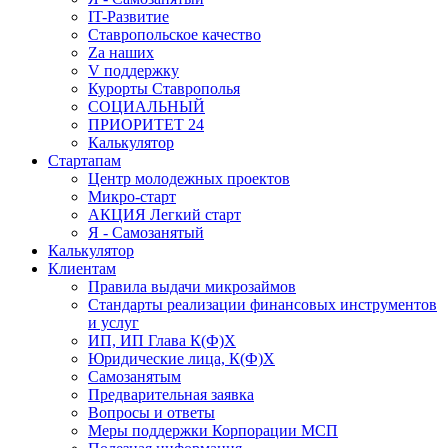
IT-Развитие
Ставропольское качество
Za наших
V поддержку
Курорты Ставрополья
СОЦИАЛЬНЫЙ
ПРИОРИТЕТ 24
Калькулятор
Стартапам
Центр молодежных проектов
Микро-старт
АКЦИЯ Легкий старт
Я - Самозанятый
Калькулятор
Клиентам
Правила выдачи микрозаймов
Стандарты реализации финансовых инструментов
и услуг
ИП, ИП Глава К(Ф)Х
Юридические лица, К(Ф)Х
Самозанятым
Предварительная заявка
Вопросы и ответы
Меры поддержки Корпорации МСП