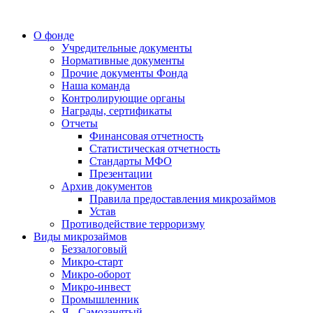
О фонде
Учредительные документы
Нормативные документы
Прочие документы Фонда
Наша команда
Контролирующие органы
Награды, сертификаты
Отчеты
Финансовая отчетность
Статистическая отчетность
Стандарты МФО
Презентации
Архив документов
Правила предоставления микрозаймов
Устав
Противодействие терроризму
Виды микрозаймов
Беззалоговый
Микро-старт
Микро-оборот
Микро-инвест
Промышленник
Я - Самозанятый