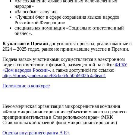
«За сохранение языков коренных малочисленных
народов»
«За особые заслуги»
«Лучший блог в сфере сохранения языков народов
Российской Федерации»
специальная номинация «Социально ответственный
бизнес».
К участию в Премии
допускаются проекты, реализованные в
2024 – 2025 годах, ранее не принимавшие участие в Премии.
Подача заявок участниками осуществляется в электронном
виде в соответствии с формой, размещенной на сайте
ФГБУ
«Дом народов России»
, а также доступной по ссылке:
https://forms.yandex.ru/u/68cbc63d5056902fc4c6ead1
Положение о конкурсе
Некоммерческая организация микрокредитная компания
«Фонд микрофинансирования субъектов малого и среднего
предпринимательства в Ставропольском крае» (МКК
Ставропольский краевой фонд микрофинансирования)
Оценка внутреннего ранга A E+