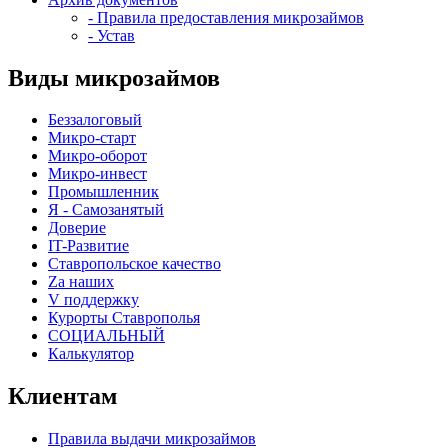
- Правила предоставления микрозаймов
- Устав
Виды микрозаймов
Беззалоговый
Микро-старт
Микро-оборот
Микро-инвест
Промышленник
Я - Самозанятый
Доверие
IT-Развитие
Ставропольское качество
Za наших
V поддержку
Курорты Ставрополья
СОЦИАЛЬНЫЙ
Калькулятор
Клиентам
Правила выдачи микрозаймов