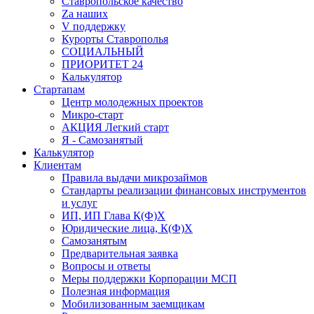
Ставропольское качество
Za наших
V поддержку
Курорты Ставрополья
СОЦИАЛЬНЫЙ
ПРИОРИТЕТ 24
Калькулятор
Стартапам
Центр молодежных проектов
Микро-старт
АКЦИЯ Легкий старт
Я - Самозанятый
Калькулятор
Клиентам
Правила выдачи микрозаймов
Стандарты реализации финансовых инструментов
и услуг
ИП, ИП Глава К(Ф)Х
Юридические лица, К(Ф)Х
Самозанятым
Предварительная заявка
Вопросы и ответы
Меры поддержки Корпорации МСП
Полезная информация
Мобилизованным заемщикам