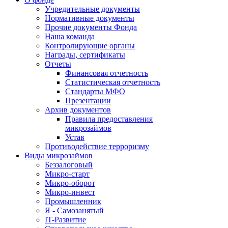
Учредительные документы
Нормативные документы
Прочие документы Фонда
Наша команда
Контролирующие органы
Награды, сертификаты
Отчеты
Финансовая отчетность
Статистическая отчетность
Стандарты МФО
Презентации
Архив документов
Правила предоставления
микрозаймов
Устав
Противодействие терроризму
Виды микрозаймов
Беззалоговый
Микро-старт
Микро-оборот
Микро-инвест
Промышленник
Я - Самозанятый
IT-Развитие