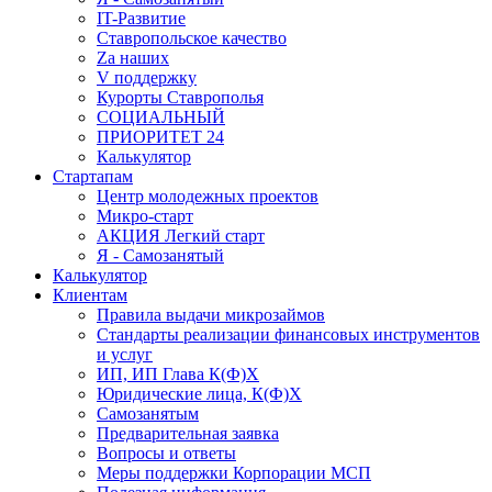
IT-Развитие
Ставропольское качество
Za наших
V поддержку
Курорты Ставрополья
СОЦИАЛЬНЫЙ
ПРИОРИТЕТ 24
Калькулятор
Стартапам
Центр молодежных проектов
Микро-старт
АКЦИЯ Легкий старт
Я - Самозанятый
Калькулятор
Клиентам
Правила выдачи микрозаймов
Стандарты реализации финансовых инструментов
и услуг
ИП, ИП Глава К(Ф)Х
Юридические лица, К(Ф)Х
Самозанятым
Предварительная заявка
Вопросы и ответы
Меры поддержки Корпорации МСП