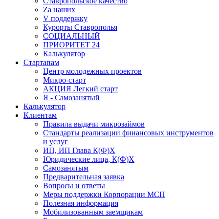
Ставропольское качество
Za наших
V поддержку
Курорты Ставрополья
СОЦИАЛЬНЫЙ
ПРИОРИТЕТ 24
Калькулятор
Стартапам
Центр молодежных проектов
Микро-старт
АКЦИЯ Легкий старт
Я - Самозанятый
Калькулятор
Клиентам
Правила выдачи микрозаймов
Стандарты реализации финансовых инструментов
и услуг
ИП, ИП Глава К(Ф)Х
Юридические лица, К(Ф)Х
Самозанятым
Предварительная заявка
Вопросы и ответы
Меры поддержки Корпорации МСП
Полезная информация
Мобилизованным заемщикам