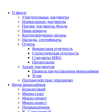
О фонде
Учредительные документы
Нормативные документы
Прочие документы Фонда
Наша команда
Контролирующие органы
Награды, сертификаты
Отчеты
Финансовая отчетность
Статистическая отчетность
Стандарты МФО
Презентации
Архив документов
Правила предоставления микрозаймов
Устав
Противодействие терроризму
Виды микрозаймов
Беззалоговый
Микро-старт
Микро-оборот
Микро-инвест
Промышленник
Я - Самозанятый