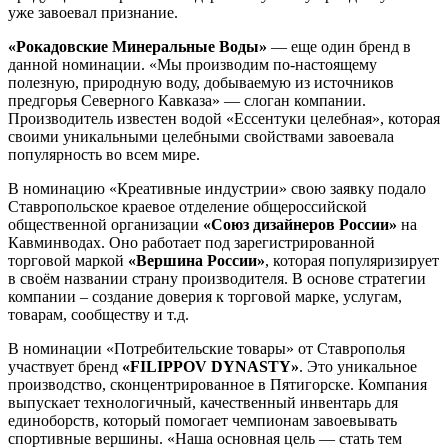
уже завоевал признание.
«Рокадовские Минеральные Воды»
— еще один бренд в
данной номинации. «Мы производим по-настоящему
полезную, природную воду, добываемую из источников
предгорья Северного Кавказа» — слоган компании.
Производитель известен водой «Ессентуки целебная», которая
своими уникальными целебными свойствами завоевала
популярность во всем мире.
В номинацию «Креативные индустрии» свою заявку подало
Ставропольское краевое отделение общероссийской
общественной организации
«Союз дизайнеров России»
на
Кавминводах. Оно работает под зарегистрированной
торговой маркой
«Вершина России»
, которая популяризирует
в своём названии страну производителя. В основе стратегии
компании – создание доверия к торговой марке, услугам,
товарам, сообществу и т.д.
В номинации «Потребительские товары» от Ставрополья
участвует бренд
«FILIPPOV DYNASTY»
. Это уникальное
производство, сконцентрированное в Пятигорске. Компания
выпускает технологичный, качественный инвентарь для
единоборств, который помогает чемпионам завоевывать
спортивные вершины. «Наша основная цель — стать тем