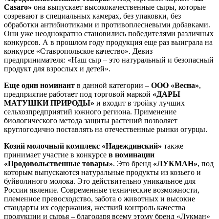
Casaro»
она выпускает высококачественные сыры, которые
созревают в специальных камерах, без упаковки, без
обработки антибиотиками и противоплесневыми добавками.
Они уже неоднократно становились победителями различных
конкурсов. А в прошлом году продукция еще раз выиграла на
конкурсе «Ставропольское качество». Девиз
предпринимателя: «Наш сыр – это натуральный и безопасный
продукт для взрослых и детей».
Еще один номинант
в данной категории –
ООО «Весна»
,
предприятие работает под торговой маркой
«ДАРЫ
МАТУШКИ ПРИРОДЫ»
и входит в тройку лучших
сельхозпредприятий южного региона. Применение
биологического метода защиты растений позволяет
круглогодично поставлять на отечественные рынки огурцы.
Козий молочный комплекс «Надеждинский»
также
принимает участие в конкурсе
в номинации
«Продовольственные товары»
. Это бренд
«ЛУКМАН»
, под
которым выпускаются натуральные продукты из козьего и
буйволиного молока. Это действительно уникальное для
России явление. Современные технические возможности,
племенное превосходство, забота о животных и высокие
стандарты их содержания, жесткий контроль качества
продукции и сырья – благодаря всему этому бренд «Лукман»