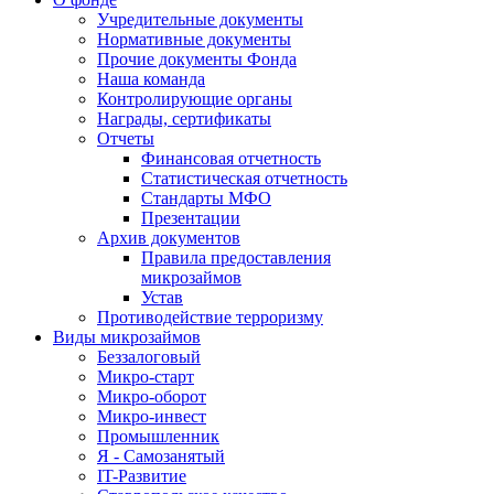
Учредительные документы
Нормативные документы
Прочие документы Фонда
Наша команда
Контролирующие органы
Награды, сертификаты
Отчеты
Финансовая отчетность
Статистическая отчетность
Стандарты МФО
Презентации
Архив документов
Правила предоставления
микрозаймов
Устав
Противодействие терроризму
Виды микрозаймов
Беззалоговый
Микро-старт
Микро-оборот
Микро-инвест
Промышленник
Я - Самозанятый
IT-Развитие