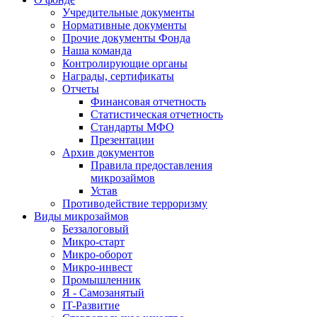
Учредительные документы
Нормативные документы
Прочие документы Фонда
Наша команда
Контролирующие органы
Награды, сертификаты
Отчеты
Финансовая отчетность
Статистическая отчетность
Стандарты МФО
Презентации
Архив документов
Правила предоставления
микрозаймов
Устав
Противодействие терроризму
Виды микрозаймов
Беззалоговый
Микро-старт
Микро-оборот
Микро-инвест
Промышленник
Я - Самозанятый
IT-Развитие