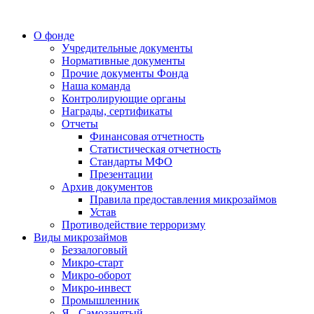
О фонде
Учредительные документы
Нормативные документы
Прочие документы Фонда
Наша команда
Контролирующие органы
Награды, сертификаты
Отчеты
Финансовая отчетность
Статистическая отчетность
Стандарты МФО
Презентации
Архив документов
Правила предоставления микрозаймов
Устав
Противодействие терроризму
Виды микрозаймов
Беззалоговый
Микро-старт
Микро-оборот
Микро-инвест
Промышленник
Я - Самозанятый