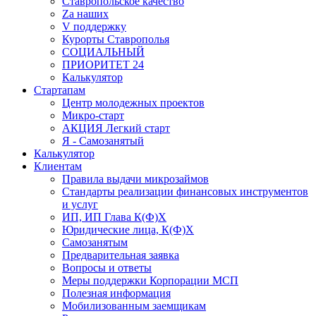
Ставропольское качество
Za наших
V поддержку
Курорты Ставрополья
СОЦИАЛЬНЫЙ
ПРИОРИТЕТ 24
Калькулятор
Стартапам
Центр молодежных проектов
Микро-старт
АКЦИЯ Легкий старт
Я - Самозанятый
Калькулятор
Клиентам
Правила выдачи микрозаймов
Стандарты реализации финансовых инструментов
и услуг
ИП, ИП Глава К(Ф)Х
Юридические лица, К(Ф)Х
Самозанятым
Предварительная заявка
Вопросы и ответы
Меры поддержки Корпорации МСП
Полезная информация
Мобилизованным заемщикам