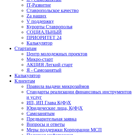
IT-Развитие
Ставропольское качество
Za наших
V поддержку
Курорты Ставрополья
СОЦИАЛЬНЫЙ
ПРИОРИТЕТ 24
Калькулятор
Стартапам
Центр молодежных проектов
Микро-старт
АКЦИЯ Легкий старт
Я - Самозанятый
Калькулятор
Клиентам
Правила выдачи микрозаймов
Стандарты реализации финансовых инструментов
и услуг
ИП, ИП Глава К(Ф)Х
Юридические лица, К(Ф)Х
Самозанятым
Предварительная заявка
Вопросы и ответы
Меры поддержки Корпорации МСП