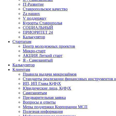
IT-Развитие
Ставропольское качество
Za наших
V поддержку
Курорты Ставрополья
СОЦИАЛЬНЫЙ
ПРИОРИТЕТ 24
Калькулятор
Стартапам
Центр молодежных проектов
Микро-старт
АКЦИЯ Легкий старт
Я - Самозанятый
Калькулятор
Клиентам
Правила выдачи микрозаймов
Стандарты реализации финансовых инструментов и
ИП, ИП Глава К(Ф)Х
Юридические лица, К(Ф)Х
Самозанятым
Предварительная заявка
Вопросы и ответы
Меры поддержки Корпорации МСП
Полезная информация