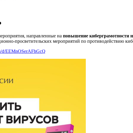
Ф
 мероприятия, направленные на
повышение киберграмотности н
ционно-просветительских мероприятий по противодействию ки
x.ru/d/EEMnOSerAFhGcQ