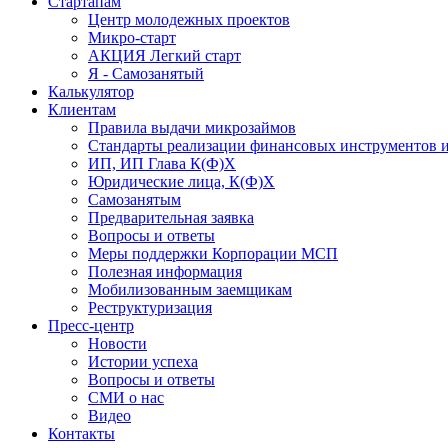
Стартапам
Центр молодежных проектов
Микро-старт
АКЦИЯ Легкий старт
Я - Самозанятый
Калькулятор
Клиентам
Правила выдачи микрозаймов
Стандарты реализации финансовых инструментов и
ИП, ИП Глава К(Ф)Х
Юридические лица, К(Ф)Х
Самозанятым
Предварительная заявка
Вопросы и ответы
Меры поддержки Корпорации МСП
Полезная информация
Мобилизованным заемщикам
Реструктуризация
Пресс-центр
Новости
Истории успеха
Вопросы и ответы
СМИ о нас
Видео
Контакты