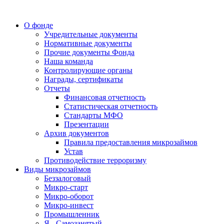
О фонде
Учредительные документы
Нормативные документы
Прочие документы Фонда
Наша команда
Контролирующие органы
Награды, сертификаты
Отчеты
Финансовая отчетность
Статистическая отчетность
Стандарты МФО
Презентации
Архив документов
Правила предоставления микрозаймов
Устав
Противодействие терроризму
Виды микрозаймов
Беззалоговый
Микро-старт
Микро-оборот
Микро-инвест
Промышленник
Я - Самозанятый