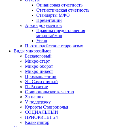
Финансовая отчетность
Статистическая отчетность
Стандарты МФО
Презентации
Архив документов
Правила предоставления
микрозаймов
Устав
Противодействие терроризму
Виды микрозаймов
Беззалоговый
Микро-старт
Микро-оборот
Микро-инвест
Промышленник
Я - Самозанятый
IT-Развитие
Ставропольское качество
Za наших
V поддержку
Курорты Ставрополья
СОЦИАЛЬНЫЙ
ПРИОРИТЕТ 24
Калькулятор