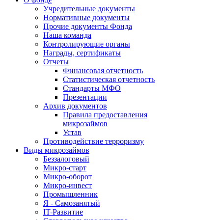
Учредительные документы
Нормативные документы
Прочие документы Фонда
Наша команда
Контролирующие органы
Награды, сертификаты
Отчеты
Финансовая отчетность
Статистическая отчетность
Стандарты МФО
Презентации
Архив документов
Правила предоставления
микрозаймов
Устав
Противодействие терроризму
Виды микрозаймов
Беззалоговый
Микро-старт
Микро-оборот
Микро-инвест
Промышленник
Я - Самозанятый
IT-Развитие