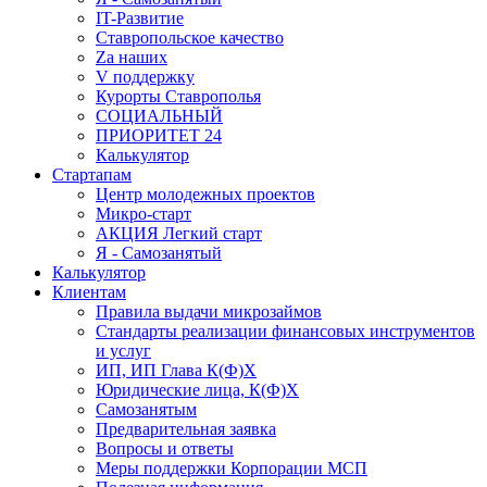
IT-Развитие
Ставропольское качество
Za наших
V поддержку
Курорты Ставрополья
СОЦИАЛЬНЫЙ
ПРИОРИТЕТ 24
Калькулятор
Стартапам
Центр молодежных проектов
Микро-старт
АКЦИЯ Легкий старт
Я - Самозанятый
Калькулятор
Клиентам
Правила выдачи микрозаймов
Стандарты реализации финансовых инструментов
и услуг
ИП, ИП Глава К(Ф)Х
Юридические лица, К(Ф)Х
Самозанятым
Предварительная заявка
Вопросы и ответы
Меры поддержки Корпорации МСП