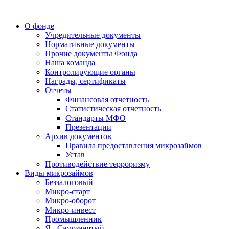
О фонде
Учредительные документы
Нормативные документы
Прочие документы Фонда
Наша команда
Контролирующие органы
Награды, сертификаты
Отчеты
Финансовая отчетность
Статистическая отчетность
Стандарты МФО
Презентации
Архив документов
Правила предоставления микрозаймов
Устав
Противодействие терроризму
Виды микрозаймов
Беззалоговый
Микро-старт
Микро-оборот
Микро-инвест
Промышленник
Я - Самозанятый