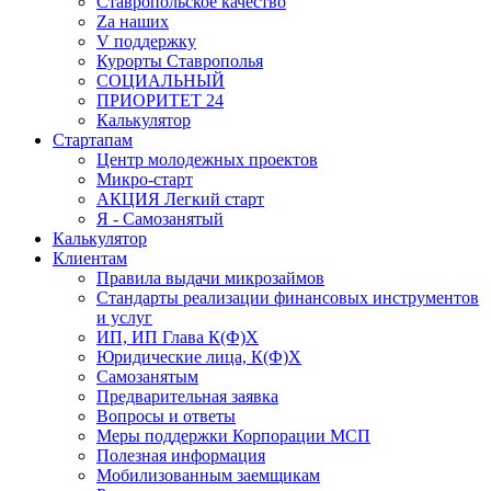
Ставропольское качество
Za наших
V поддержку
Курорты Ставрополья
СОЦИАЛЬНЫЙ
ПРИОРИТЕТ 24
Калькулятор
Стартапам
Центр молодежных проектов
Микро-старт
АКЦИЯ Легкий старт
Я - Самозанятый
Калькулятор
Клиентам
Правила выдачи микрозаймов
Стандарты реализации финансовых инструментов
и услуг
ИП, ИП Глава К(Ф)Х
Юридические лица, К(Ф)Х
Самозанятым
Предварительная заявка
Вопросы и ответы
Меры поддержки Корпорации МСП
Полезная информация
Мобилизованным заемщикам