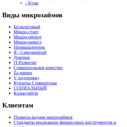
- Устав
Виды микрозаймов
Беззалоговый
Микро-старт
Микро-оборот
Микро-инвест
Промышленник
Я - Самозанятый
Доверие
IT-Развитие
Ставропольское качество
Za наших
V поддержку
Курорты Ставрополья
СОЦИАЛЬНЫЙ
Калькулятор
Клиентам
Правила выдачи микрозаймов
Стандарты реализации финансовых инструментов и