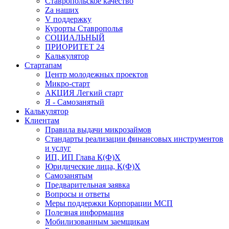
Ставропольское качество
Za наших
V поддержку
Курорты Ставрополья
СОЦИАЛЬНЫЙ
ПРИОРИТЕТ 24
Калькулятор
Стартапам
Центр молодежных проектов
Микро-старт
АКЦИЯ Легкий старт
Я - Самозанятый
Калькулятор
Клиентам
Правила выдачи микрозаймов
Стандарты реализации финансовых инструментов
и услуг
ИП, ИП Глава К(Ф)Х
Юридические лица, К(Ф)Х
Самозанятым
Предварительная заявка
Вопросы и ответы
Меры поддержки Корпорации МСП
Полезная информация
Мобилизованным заемщикам