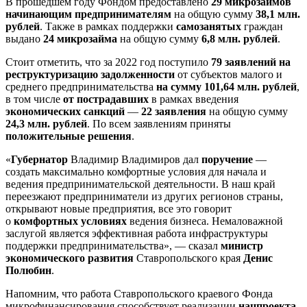
В прошедшем году Фондом предоставлено
29 микрозаймов
начинающим предпринимателям
на общую сумму
38,1 млн.
рублей
. Также в рамках поддержки
самозанятых
граждан
выдано
24 микрозайма
на общую сумму
6,8 млн. рублей
.
Стоит отметить, что за 2022 год поступило
79 заявлений на
реструктуризацию задолженности
от субъектов малого и
среднего предпринимательства
на сумму 101,64 млн. рублей
,
в том числе
от пострадавших
в рамках введения
экономических санкций
—
22 заявления
на общую сумму
24,3 млн. рублей
. По всем заявлениям приняты
положительные решения
.
«
Губернатор
Владимир Владимиров дал
поручение
—
создать максимально комфортные условия для начала и
ведения предпринимательской деятельности. В наш край
переезжают предприниматели из других регионов страны,
открывают новые предприятия, все это говорит
о
комфортных условиях
ведения бизнеса. Немаловажной
заслугой является эффективная работа инфраструктуры
поддержки предпринимательства», — сказал
министр
экономического развития
Ставропольского края
Денис
Полюбин
.
Напомним, что работа Ставропольского краевого Фонда
микрофинансирования способствует реализации
нацпроекта