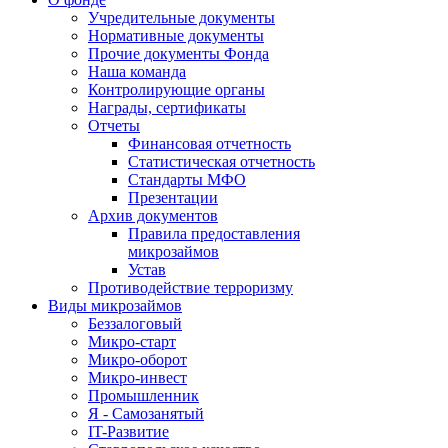
Учредительные документы
Нормативные документы
Прочие документы Фонда
Наша команда
Контролирующие органы
Награды, сертификаты
Отчеты
Финансовая отчетность
Статистическая отчетность
Стандарты МФО
Презентации
Архив документов
Правила предоставления
микрозаймов
Устав
Противодействие терроризму
Виды микрозаймов
Беззалоговый
Микро-старт
Микро-оборот
Микро-инвест
Промышленник
Я - Самозанятый
IT-Развитие