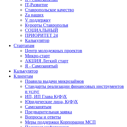
IT-Развитие
Ставропольское качество
Za наших
V поддержку
Курорты Ставрополья
СОЦИАЛЬНЫЙ
ПРИОРИТЕТ 24
Калькулятор
Стартапам
Центр молодежных проектов
Микро-старт
АКЦИЯ Легкий старт
Я - Самозанятый
Калькулятор
Клиентам
Правила выдачи микрозаймов
Стандарты реализации финансовых инструментов
и услуг
ИП, ИП Глава К(Ф)Х
Юридические лица, К(Ф)Х
Самозанятым
Предварительная заявка
Вопросы и ответы
Меры поддержки Корпорации МСП