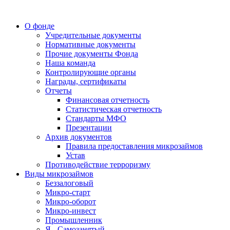
О фонде
Учредительные документы
Нормативные документы
Прочие документы Фонда
Наша команда
Контролирующие органы
Награды, сертификаты
Отчеты
Финансовая отчетность
Статистическая отчетность
Стандарты МФО
Презентации
Архив документов
Правила предоставления микрозаймов
Устав
Противодействие терроризму
Виды микрозаймов
Беззалоговый
Микро-старт
Микро-оборот
Микро-инвест
Промышленник
Я - Самозанятый