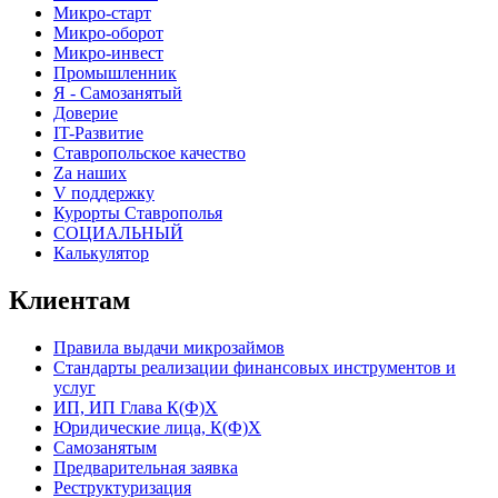
Микро-старт
Микро-оборот
Микро-инвест
Промышленник
Я - Самозанятый
Доверие
IT-Развитие
Ставропольское качество
Za наших
V поддержку
Курорты Ставрополья
СОЦИАЛЬНЫЙ
Калькулятор
Клиентам
Правила выдачи микрозаймов
Стандарты реализации финансовых инструментов и
услуг
ИП, ИП Глава К(Ф)Х
Юридические лица, К(Ф)Х
Самозанятым
Предварительная заявка
Реструктуризация